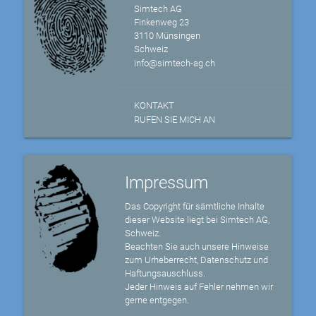
Simtech AG
Finkenweg 23
3110 Münsingen
Schweiz
info@simtech-ag.ch
KONTAKT
RUFEN SIE MICH AN
Impressum
Das Copyright für sämtliche Inhalte
dieser Website liegt bei Simtech AG,
Schweiz.
Beachten Sie auch unsere Hinweise
zum Urheberrecht, Datenschutz und
Haftungsauschluss.
Jeder Hinweis auf Fehler nehmen wir
gerne entgegen.