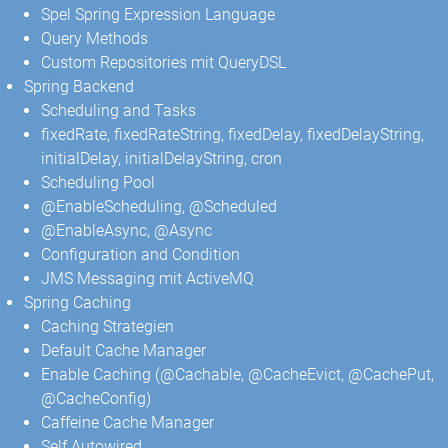
Spel Spring Expression Language
Query Methods
Custom Repositories mit QueryDSL
Spring Backend
Scheduling and Tasks
fixedRate, fixedRateString, fixedDelay, fixedDelayString,
initialDelay, initialDelayString, cron
Scheduling Pool
@EnableScheduling, @Scheduled
@EnableAsync, @Async
Configuration and Condition
JMS Messaging mit ActiveMQ
Spring Caching
Caching Strategien
Default Cache Manager
Enable Caching (@Cachable, @CacheEvict, @CachePut,
@CacheConfig)
Caffeine Cache Manager
Self Autowired