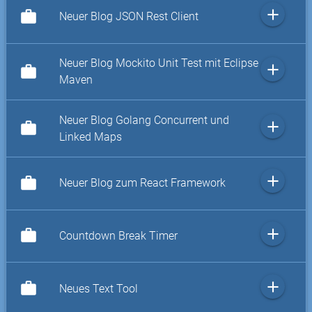
add
work
Neuer Blog JSON Rest Client
Neuer Blog Mockito Unit Test mit Eclipse
add
work
Maven
Neuer Blog Golang Concurrent und
add
work
Linked Maps
add
work
Neuer Blog zum React Framework
add
work
Countdown Break Timer
add
work
Neues Text Tool