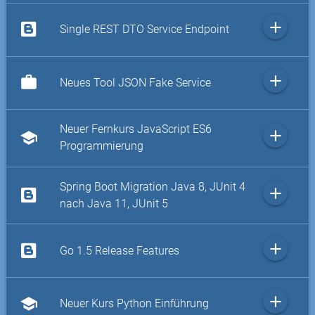
add
Single REST DTO Service Endpoint
add
work
Neues Tool JSON Fake Service
Neuer Fernkurs JavaScript ES6
add
school
Programmierung
Spring Boot Migration Java 8, JUnit 4
add
nach Java 11, JUnit 5
add
Go 1.5 Release Features
add
school
Neuer Kurs Python Einführung