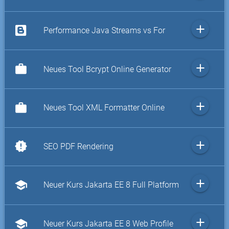
add
Performance Java Streams vs For
add
work
Neues Tool Bcrypt Online Generator
add
work
Neues Tool XML Formatter Online
add
new_releases
SEO PDF Rendering
add
school
Neuer Kurs Jakarta EE 8 Full Platform
add
school
Neuer Kurs Jakarta EE 8 Web Profile