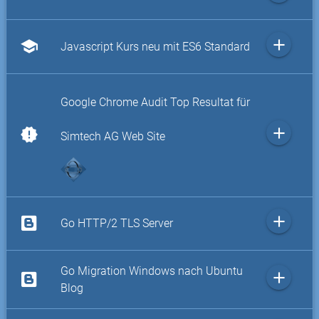
add
school
Javascript Kurs neu mit ES6 Standard
Google Chrome Audit Top Resultat für
add
new_releases
Simtech AG Web Site
add
Go HTTP/2 TLS Server
Go Migration Windows nach Ubuntu
add
Blog