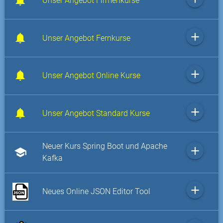
Unser Angebot Firmenkurse
add
Unser Angebot Fernkurse
add
Unser Angebot Online Kurse
add
Unser Angebot Standard Kurse
Neuer Kurs Spring Boot und Apache
add
school
Kafka
add
Neues Online JSON Editor Tool