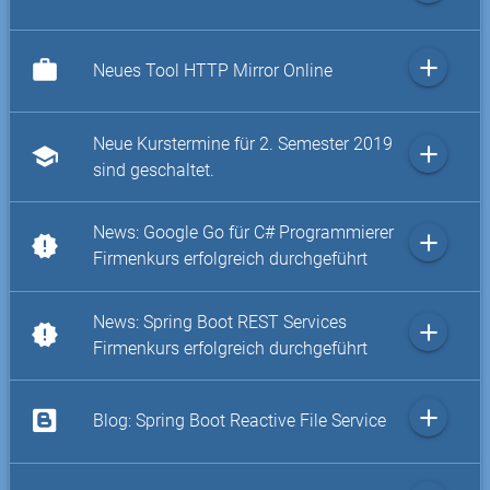
add
work
Neues Tool HTTP Mirror Online
Neue Kurstermine für 2. Semester 2019
add
school
sind geschaltet.
News: Google Go für C# Programmierer
add
new_releases
Firmenkurs erfolgreich durchgeführt
News: Spring Boot REST Services
add
new_releases
Firmenkurs erfolgreich durchgeführt
add
Blog: Spring Boot Reactive File Service