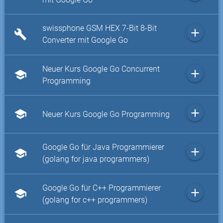
swissphone GSM HEX 7-Bit 8-Bit
add
build
Converter mit Google Go
Neuer Kurs Google Go Concurrent
add
school
Programming
add
school
Neuer Kurs Google Go Programming
Google Go für Java Programmierer
add
school
(golang for java programmers)
Google Go für C++ Programmierer
add
school
(golang for c++ programmers)