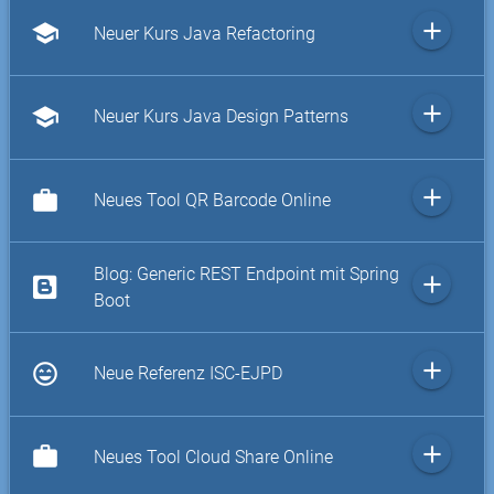
add
school
Neuer Kurs Java Refactoring
add
school
Neuer Kurs Java Design Patterns
add
work
Neues Tool QR Barcode Online
Blog: Generic REST Endpoint mit Spring
add
Boot
add
sentiment_very_satisfied
Neue Referenz ISC-EJPD
add
work
Neues Tool Cloud Share Online