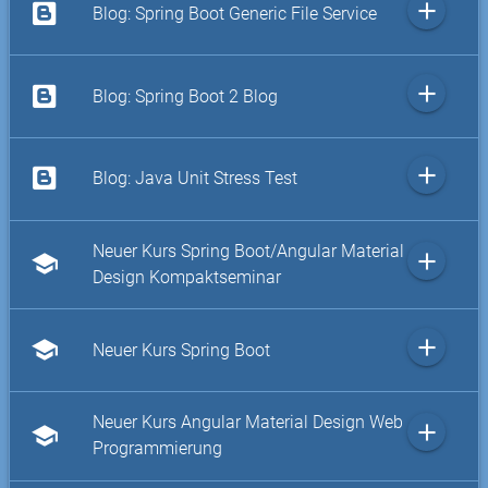
add
Blog: Spring Boot Generic File Service
add
Blog: Spring Boot 2 Blog
add
Blog: Java Unit Stress Test
Neuer Kurs Spring Boot/Angular Material
add
school
Design Kompaktseminar
add
school
Neuer Kurs Spring Boot
Neuer Kurs Angular Material Design Web
add
school
Programmierung