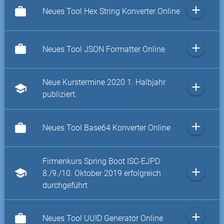
add
work
Neues Tool Hex String Konverter Online
add
work
Neues Tool JSON Formatter Online
Neue Kurstermine 2020 1. Halbjahr
add
school
publiziert.
add
work
Neues Tool Base64 Konverter Online
Firmenkurs Spring Boot ISC-EJPD
add
school
8./9./10. Oktober 2019 erfolgreich
durchgeführt
add
work
Neues Tool UUID Generator Online