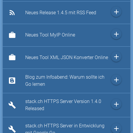
add
rss_feed
Neues Release 1.4.5 mit RSS Feed
add
work
Neues Tool MyIP Online
add
work
Neues Tool XML JSON Konverter Online
Blog zum Infoabend: Warum sollte ich
add
Go lernen
stack.ch HTTPS Server Version 1.4.0
add
build
Released
stack.ch HTTPS Server in Entwicklung
add
build
mit Google Go