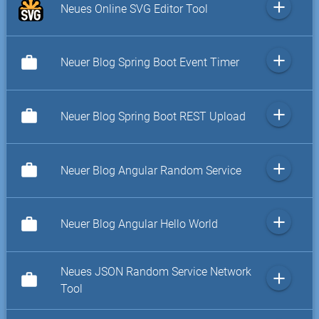
add
Neues Online SVG Editor Tool
add
work
Neuer Blog Spring Boot Event Timer
add
work
Neuer Blog Spring Boot REST Upload
add
work
Neuer Blog Angular Random Service
add
work
Neuer Blog Angular Hello World
Neues JSON Random Service Network
add
work
Tool