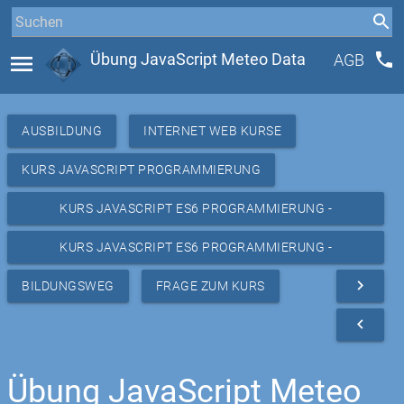
phone
menu
Übung JavaScript Meteo Data
AGB
AUSBILDUNG
INTERNET WEB KURSE
KURS JAVASCRIPT PROGRAMMIERUNG
KURS JAVASCRIPT ES6 PROGRAMMIERUNG -
RESSOURCEN
KURS JAVASCRIPT ES6 PROGRAMMIERUNG -
REPETITION METEO
navigate_next
BILDUNGSWEG
FRAGE ZUM KURS
navigate_before
Übung JavaScript Meteo