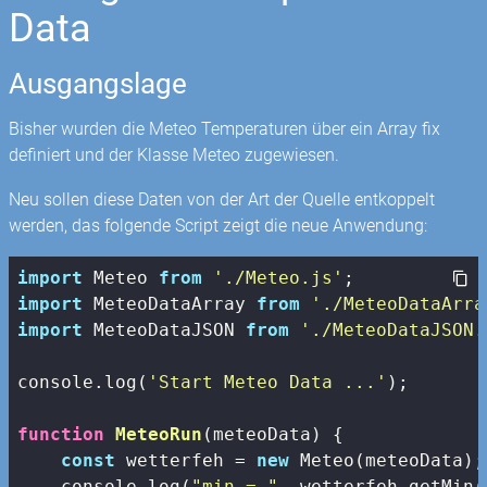
Data
Ausgangslage
Bisher wurden die Meteo Temperaturen über ein Array fix
definiert und der Klasse Meteo zugewiesen.
Neu sollen diese Daten von der Art der Quelle entkoppelt
werden, das folgende Script zeigt die neue Anwendung:
import
 Meteo 
from
'./Meteo.js'
import
 MeteoDataArray 
from
'./MeteoDataArra
import
 MeteoDataJSON 
from
'./MeteoDataJSON.
console
.log(
'Start Meteo Data ...'
);

function
MeteoRun
(
meteoData
) 
{

const
 wetterfeh = 
new
 Meteo(meteoData);

console
.log(
"min = "
, wetterfeh.getMin()