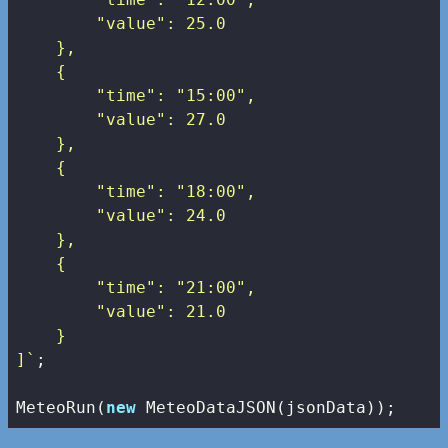
        "value": 25.0

    },

    {

        "time": "15:00",

        "value": 27.0

    },

    {

        "time": "18:00",

        "value": 24.0

    },

    {

        "time": "21:00",

        "value": 21.0

    }

]`
;

MeteoRun(
new
 MeteoDataJSON(jsonData));