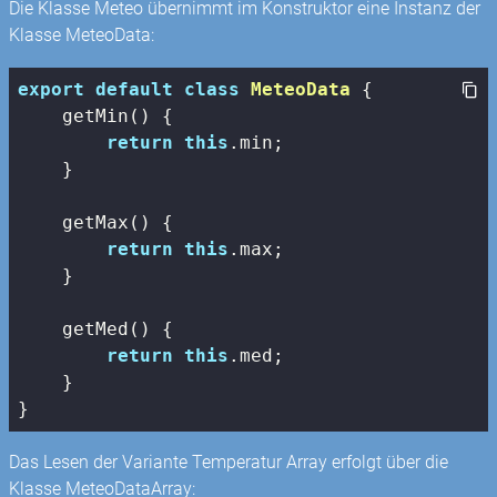
Die Klasse Meteo übernimmt im Konstruktor eine Instanz der
Klasse MeteoData:
export
default
class
MeteoData
{

    getMin() {

return
this
.min;

    }

    getMax() {

return
this
.max;

    }

    getMed() {

return
this
.med;

    }

}
Das Lesen der Variante Temperatur Array erfolgt über die
Klasse MeteoDataArray: