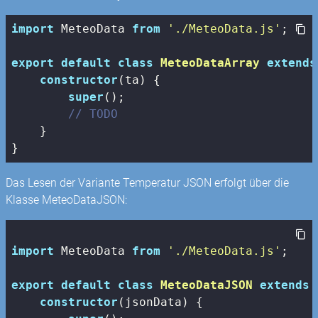
import
 MeteoData 
from
'./MeteoData.js'
;

export
default
class
MeteoDataArray
extends
constructor
(ta) {

super
();

// TODO
    }

}
Das Lesen der Variante Temperatur JSON erfolgt über die
Klasse MeteoDataJSON:
import
 MeteoData 
from
'./MeteoData.js'
;

export
default
class
MeteoDataJSON
extends
constructor
(jsonData) {
