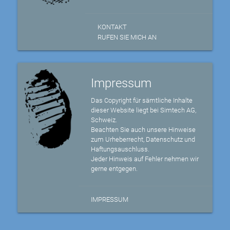
KONTAKT
RUFEN SIE MICH AN
Impressum
Das Copyright für sämtliche Inhalte
dieser Website liegt bei Simtech AG,
Schweiz.
Beachten Sie auch unsere Hinweise
zum Urheberrecht, Datenschutz und
Haftungsauschluss.
Jeder Hinweis auf Fehler nehmen wir
gerne entgegen.
IMPRESSUM