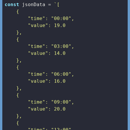
const
 jsonData = 
`[

    {

        "time": "00:00",

        "value": 19.0

    },

    {

        "time": "03:00",

        "value": 14.0

    },

    {

        "time": "06:00",

        "value": 16.0

    },

    {

        "time": "09:00",

        "value": 20.0

    },

    {

        "time": "12:00",
