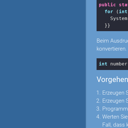
public
sta
for
 (
int
    System
  }}
Beim Ausdruck
konvertieren
int
 number
Vorgehe
Erzeugen S
Erzeugen S
Programmie
Werten Sie
Fall, dass