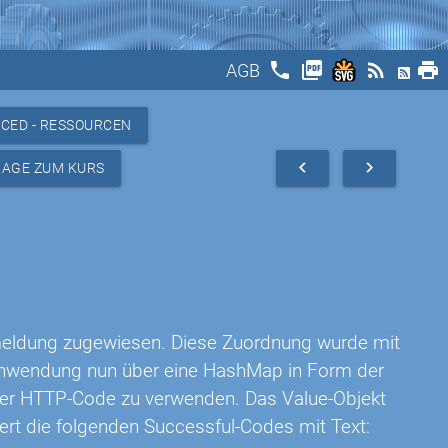
phone
picture_as_pdf
rss_feed
print
AGB
CED - RESSOURCEN
navigate_before
navigate_next
RAGE ZUM KURS
meldung zugewiesen. Diese Zuordnung wurde mit
e Anwendung nun über eine HashMap in Form der
t der HTTP-Code zu verwenden. Das Value-Objekt
ert die folgenden Successful-Codes mit Text: