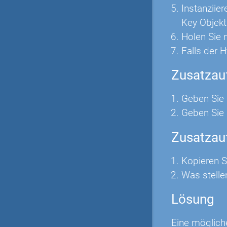
Instanziie
Key Objekt
Holen Sie 
Falls der H
Zusatzauf
Geben Sie a
Geben Sie 
Zusatzau
Kopieren S
Was stellen
Lösung
Eine möglich