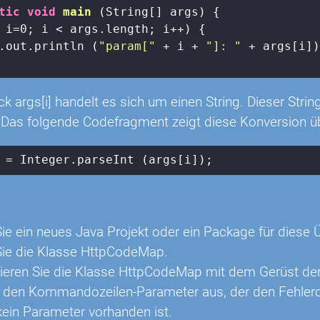
tic
void
main
(String[] args)
{

 i=
0
; i < args.length; i++) {

.out.println (
"param["
 + i + 
"]: "
 + args[i])
 args[i] handelt es sich um einen String. Dieser String 
. Das folgende Codefragment zeigt diese Konversion üb
 = Integer.parseInt (args[i]);
n
ie ein neues Java Projekt oder ein Package für diese 
ie die Klasse HttpCodeMap.
ren Sie die Klasse HttpCodeMap mit dem Gerüst der 
 den Kommandozeilen-Parameter aus, der den Fehlerco
 kein Parameter vorhanden ist.