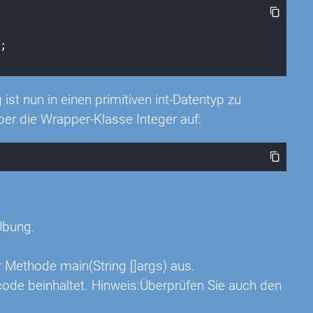
;

ist nun in einen primitiven int-Datentyp zu
er die Wrapper-Klasse Integer auf:
Übung.
Methode main(String []args) aus.
de beinhaltet. Hinweis:Überprüfen Sie auch den