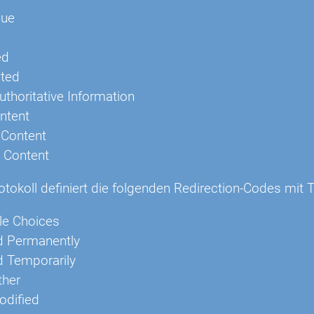
nue
ed
ted
thoritative Information
ntent
 Content
l Content
okoll definiert die folgenden Redirection-Codes mit T
le Choices
 Permanently
 Temporarily
ther
odified