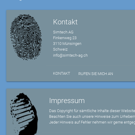
Kontakt
Simtech AG
Finkenweg 23
3110 Münsingen
Schweiz
info@simtech-ag.ch
KONTAKT
RUFEN SIE MICH AN
Impressum
Das Copyright für sämtliche Inhalte dieser Website
Beachten Sie auch unsere Hinweise zum Urheberr
Jeder Hinweis auf Fehler nehmen wir gerne entge