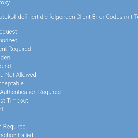
roxy
okoll definiert die folgenden Client-Error-Codes mit T
equest
horized
nt Required
dden
ound
d Not Allowed
cceptable
Authentication Required
st Timeout
ct
h Required
dition Failed