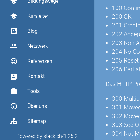
school
Bildungswege
100 Conti
school
200 OK
Kursleiter
201 Creat
Blog
202 Accep
203 Non-Au
group
Netzwerk
204 No Co
205 Reset
sentiment_very_satisfied
Referenzen
206 Partia
contacts
Kontakt
Das HTTP-Prot
work
Tools
300 Multip
info_outline
Über uns
301 Moved
302 Moved
Sitemap
303 See O
304 Not M
Powered by
stack.ch/1.25.2