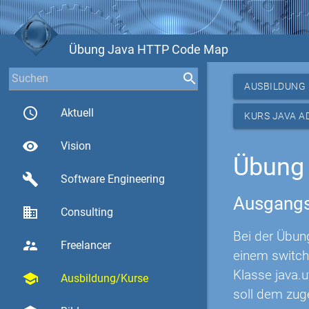
Übung Java HTTP Code Map
AUSBILDUNG
access_time
Aktuell
KURS JAVA A
visibility
Vision
Übung
build
Software Engineering
Ausgangs
business
Consulting
Bei der Übu
supervisor_account
Freelancer
einem switch
Klasse java.
school
Ausbildung/Kurse
soll dem zug