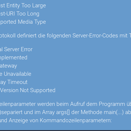
t Entity Too Large
st-URI Too Long
ported Media Type
okoll definiert die folgenden Server-Error-Codes mit T
l Server Error
mplemented
ateway
e Unavailable
ay Timeout
Version Not Supported
lenparameter werden beim Aufruf dem Programm übe
)separiert und im Array args[] der Methode main(...) 
und Anzeige von Kommandozeilenparametern: