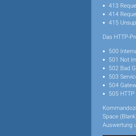
413 Reques
414 Reque
415 Unsup
Das HTTP-Prot
500 Interna
501 Not I
502 Bad G
503 Servic
504 Gatew
505 HTTP 
Kommandozei
Space (Blank
Auswertung 