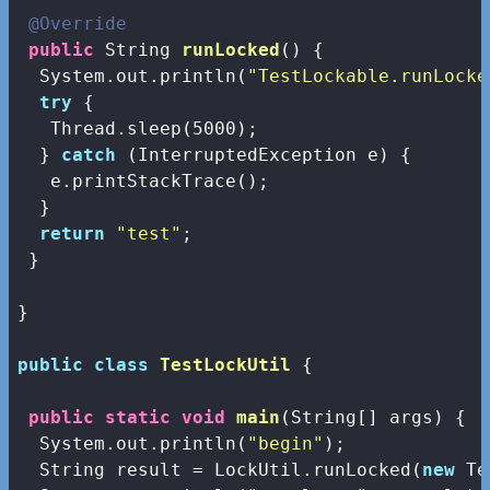
@Override
public
 String 
runLocked
()
{

  System.out.println(
"TestLockable.runLocke
try
 {

   Thread.sleep(
5000
);

  } 
catch
 (InterruptedException e) {

   e.printStackTrace();

  }

return
"test"
;

 }

}

public
class
TestLockUtil
{

public
static
void
main
(String[] args)
{

  System.out.println(
"begin"
);

  String result = LockUtil.runLocked(
new
 Te