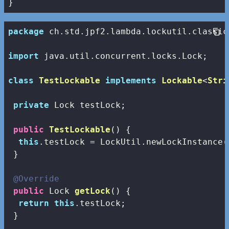
}
package
 ch.std.jpf2.lambda.lockutil.classic;
import
 java.util.concurrent.locks.Lock;

class
TestLockable
implements
Lockable
<
Stri
private
 Lock testLock;

public
TestLockable
()
{

this
.testLock = LockUtil.newLockInstance()
 }

@Override
public
 Lock 
getLock
()
{

return
this
.testLock;

 }
