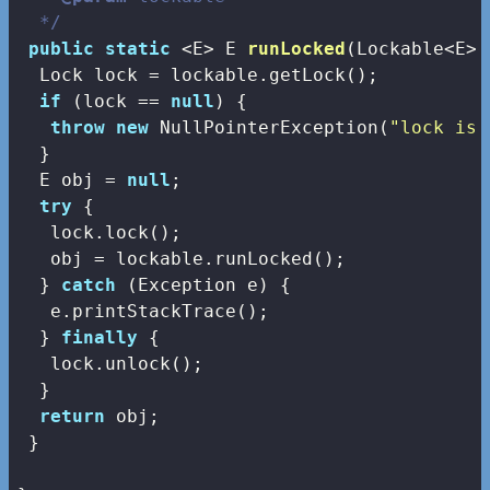
  */
public
static
 <E> 
E 
runLocked
(Lockable<E> 
  Lock lock = lockable.getLock();

if
 (lock == 
null
) {

throw
new
 NullPointerException(
"lock is 
  }

  E obj = 
null
;

try
 {

   lock.lock();

   obj = lockable.runLocked();

  } 
catch
 (Exception e) {

   e.printStackTrace();

  } 
finally
 {

   lock.unlock();

  }

return
 obj;

 }
