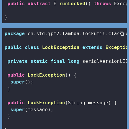
public
abstract
 E 
runLocked
()
throws
 Excep
}
package
 ch.std.jpf2.lambda.lockutil.classic;
public
class
LockException
extends
Exceptio
private
static
final
long
 serialVersionUID
public
LockException
()
{

super
();

 }

public
LockException
(String message)
{

super
(message);

 }
