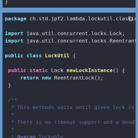
}
package
 ch.std.jpf2.lambda.lockutil.classic;
import
import
 java.util.concurrent.locks.ReentrantL
public
class
LockUtil
{

public
static
 Lock 
newLockInstance
()
{

return
new
 ReentrantLock(); 

 }

/**

  * This methods waits until given lock is f
  * 

  * There is no timeout support and a deadl
  * 

  * 
@param
 lockable
