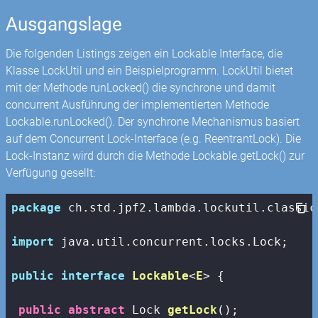
Ausgangslage
Die folgenden Listings zeigen ein Lockable Interface, die
Klasse LockUtil und ein Beispielprogramm. LockUtil bietet
mit der Methode runLocked() die synchrone und damit
concurrent Ausführung der implementierten Methode
Lockable.runLocked(). Der synchrone Mechanismus basiert
auf dem Concurrent Lock-Interface (e.g. ReentrantLock). Die
Lock-Instanz wird durch die Methode Lockable.getLock() zur
Verfügung gesellt:
package
 ch.std.jpf2.lambda.lockutil.classic;
import
 java.util.concurrent.locks.Lock;

public
interface
Lockable
<
E
> 
{

public
abstract
 Lock 
getLock
()
;
