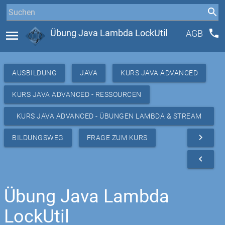
phone
menu
Übung Java Lambda LockUtil
AGB
AUSBILDUNG
JAVA
KURS JAVA ADVANCED
KURS JAVA ADVANCED - RESSOURCEN
KURS JAVA ADVANCED - ÜBUNGEN LAMBDA & STREAM
API
navigate_next
BILDUNGSWEG
FRAGE ZUM KURS
navigate_before
Übung Java Lambda
LockUtil