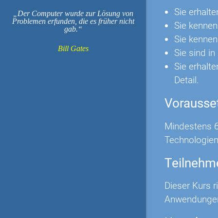
Sie erhalt
Der Computer wurde zur Lösung von
Problemen erfunden, die es früher nicht
Sie kennen
gab.
Sie kennen
Bill Gates
Sie sind i
Sie erhalt
Detail.
Vorausse
Mindestens 6
Technologien 
Teilnehm
Dieser Kurs 
Anwendungen 