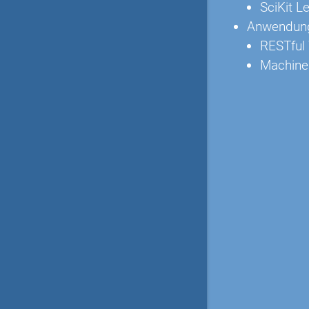
SciKit L
Anwendung
RESTful
Machine 