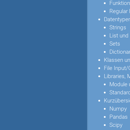
Funktio
Regular 
Datentype
Strings
List und
Sets
Dictiona
Klassen un
File Input
Libraries,
Module 
Standard
Kurzübersi
Numpy
Pandas
Scipy