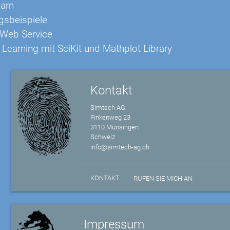
earn
sbeispiele
 Web Service
Learning mit SciKit und Mathplot Library
Kontakt
Simtech AG
Finkenweg 23
3110 Münsingen
Schweiz
info@simtech-ag.ch
KONTAKT
RUFEN SIE MICH AN
Impressum