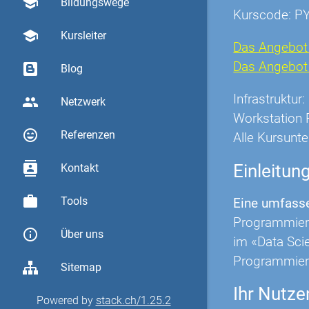
school
Bildungswege
Kurscode: P
school
Kursleiter
Das Angebot 
Das Angebot O
Blog
Infrastruktu
group
Netzwerk
Workstation 
sentiment_very_satisfied
Referenzen
Alle Kursunte
contacts
Einleitun
Kontakt
work
Tools
Eine umfasse
Programmiers
info_outline
Über uns
im «Data Scie
Programmier
Sitemap
Ihr Nutze
Powered by
stack.ch/1.25.2