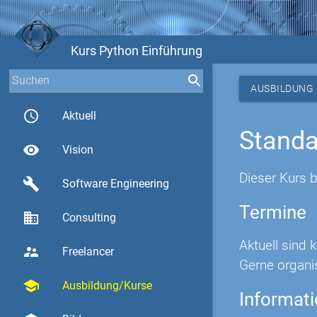
Kurs Python Einführung
AUSBILDUNG
access_time
Aktuell
Standa
visibility
Vision
Dieser Kurs 
build
Software Engineering
Termine
business
Consulting
Aktuell sind 
supervisor_account
Freelancer
Gerne organi
school
Ausbildung/Kurse
Informat