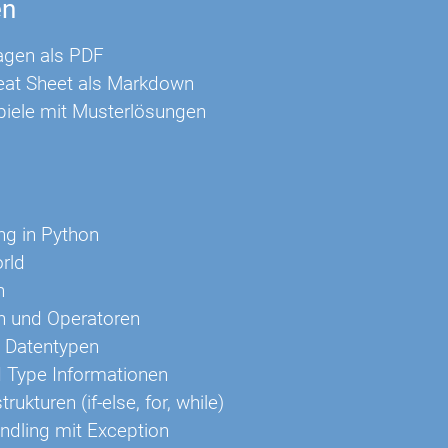
en
agen als PDF
eat Sheet als Markdown
piele mit Musterlösungen
ng in Python
rld
n
n und Operatoren
e Datentypen
d Type Informationen
trukturen (if-else, for, while)
ndling mit Exception