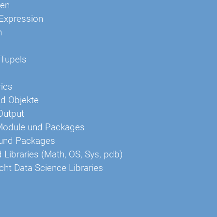
nen
Expression
n
 Tupels
ries
d Objekte
/Output
 Module und Packages
und Packages
 Libraries (Math, OS, Sys, pdb)
cht Data Science Libraries