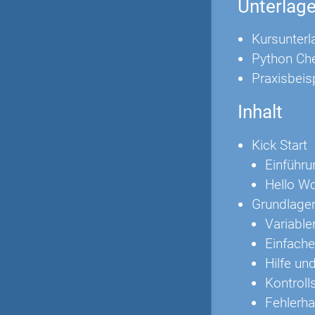
Unterlag
Kursunterl
Python Ch
Praxisbeis
Inhalt
Kick Start
Einführu
Hello Wo
Grundlage
Variable
Einfach
Hilfe un
Kontrolls
Fehlerha