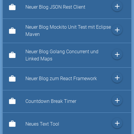
add
work
Neuer Blog JSON Rest Client
Neuer Blog Mockito Unit Test mit Eclipse
add
work
Maven
Neuer Blog Golang Concurrent und
add
work
Linked Maps
add
work
Neuer Blog zum React Framework
add
work
Countdown Break Timer
add
work
Neues Text Tool