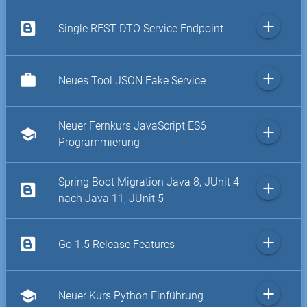
add
Single REST DTO Service Endpoint
add
work
Neues Tool JSON Fake Service
Neuer Fernkurs JavaScript ES6
add
school
Programmierung
Spring Boot Migration Java 8, JUnit 4
add
nach Java 11, JUnit 5
add
Go 1.5 Release Features
add
school
Neuer Kurs Python Einführung