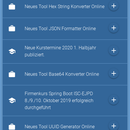
add
work
Neues Tool Hex String Konverter Online
add
work
Neues Tool JSON Formatter Online
Neue Kurstermine 2020 1. Halbjahr
add
school
publiziert.
add
work
Neues Tool Base64 Konverter Online
Firmenkurs Spring Boot ISC-EJPD
add
school
8./9./10. Oktober 2019 erfolgreich
durchgeführt
add
work
Neues Tool UUID Generator Online