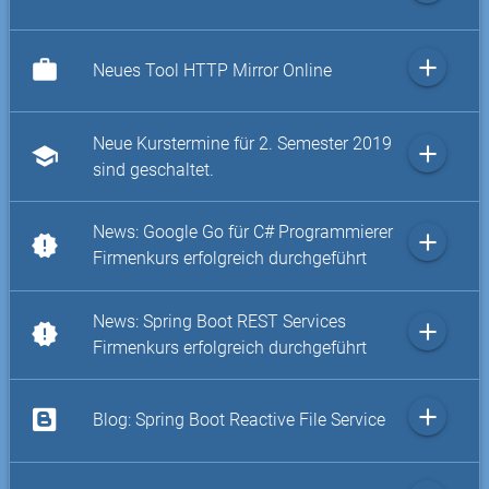
add
work
Neues Tool HTTP Mirror Online
Neue Kurstermine für 2. Semester 2019
add
school
sind geschaltet.
News: Google Go für C# Programmierer
add
new_releases
Firmenkurs erfolgreich durchgeführt
News: Spring Boot REST Services
add
new_releases
Firmenkurs erfolgreich durchgeführt
add
Blog: Spring Boot Reactive File Service