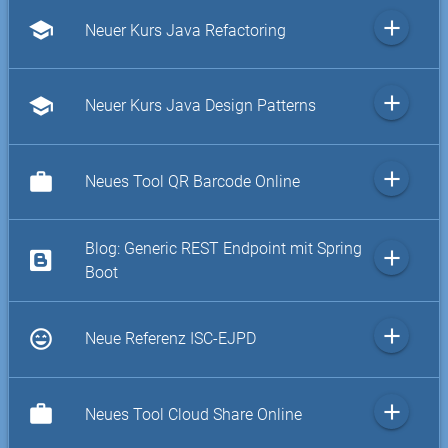
add
school
Neuer Kurs Java Refactoring
add
school
Neuer Kurs Java Design Patterns
add
work
Neues Tool QR Barcode Online
Blog: Generic REST Endpoint mit Spring
add
Boot
add
sentiment_very_satisfied
Neue Referenz ISC-EJPD
add
work
Neues Tool Cloud Share Online