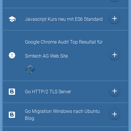
add
school
Javascript Kurs neu mit ES6 Standard
Google Chrome Audit Top Resultat für
add
new_releases
Simtech AG Web Site
add
Go HTTP/2 TLS Server
Go Migration Windows nach Ubuntu
add
Blog