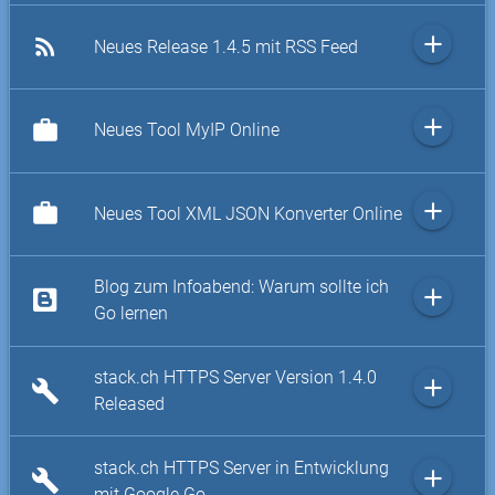
add
rss_feed
Neues Release 1.4.5 mit RSS Feed
add
work
Neues Tool MyIP Online
add
work
Neues Tool XML JSON Konverter Online
Blog zum Infoabend: Warum sollte ich
add
Go lernen
stack.ch HTTPS Server Version 1.4.0
add
build
Released
stack.ch HTTPS Server in Entwicklung
add
build
mit Google Go