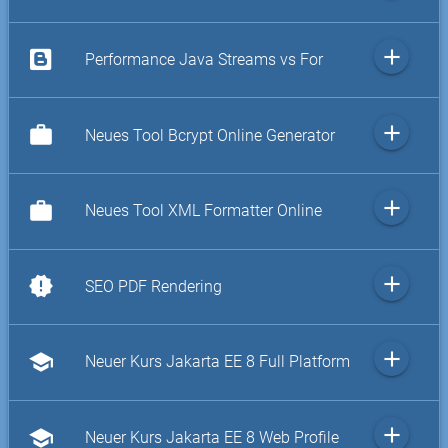
add
Performance Java Streams vs For
add
work
Neues Tool Bcrypt Online Generator
add
work
Neues Tool XML Formatter Online
add
new_releases
SEO PDF Rendering
add
school
Neuer Kurs Jakarta EE 8 Full Platform
add
school
Neuer Kurs Jakarta EE 8 Web Profile