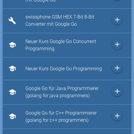
swissphone GSM HEX 7-Bit 8-Bit
add
build
Converter mit Google Go
Neuer Kurs Google Go Concurrent
add
school
Programming
add
school
Neuer Kurs Google Go Programming
Google Go für Java Programmierer
add
school
(golang for java programmers)
Google Go für C++ Programmierer
add
school
(golang for c++ programmers)