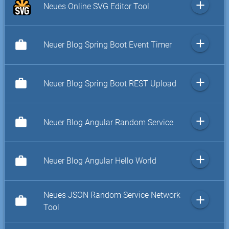
add
Neues Online SVG Editor Tool
add
work
Neuer Blog Spring Boot Event Timer
add
work
Neuer Blog Spring Boot REST Upload
add
work
Neuer Blog Angular Random Service
add
work
Neuer Blog Angular Hello World
Neues JSON Random Service Network
add
work
Tool