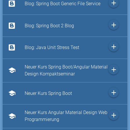
add
Blog: Spring Boot Generic File Service
add
Blog: Spring Boot 2 Blog
add
Blog: Java Unit Stress Test
Neuer Kurs Spring Boot/Angular Material
add
school
Design Kompaktseminar
add
school
Neuer Kurs Spring Boot
Neuer Kurs Angular Material Design Web
add
school
Programmierung