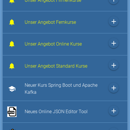
Unser Angebot Firmenkurse
add
Unser Angebot Fernkurse
add
Unser Angebot Online Kurse
add
Unser Angebot Standard Kurse
Neuer Kurs Spring Boot und Apache
add
school
Kafka
add
Neues Online JSON Editor Tool