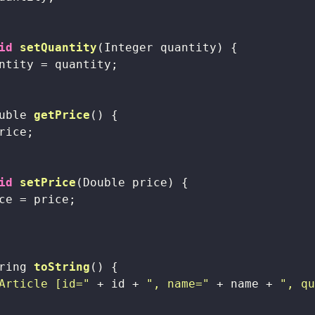
id
setQuantity
(Integer quantity)
{

ntity = quantity;

uble 
getPrice
()
{

rice;

id
setPrice
(Double price)
{

ce = price;

ring 
toString
()
{

Article [id="
 + id + 
", name="
 + name + 
", q