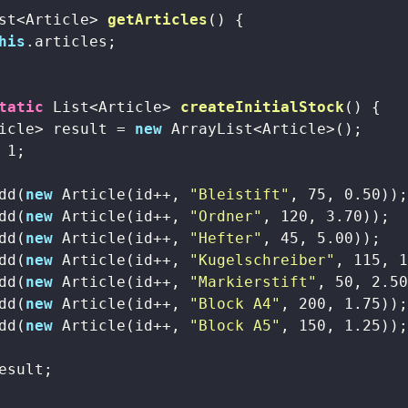
st<Article> 
getArticles
()
{

his
.articles;

tatic
 List<Article> 
createInitialStock
()
{

icle> result = 
new
 ArrayList<Article>();

 
1
;

dd(
new
 Article(id++, 
"Bleistift"
, 
75
, 
0.50
));
dd(
new
 Article(id++, 
"Ordner"
, 
120
, 
3.70
));

dd(
new
 Article(id++, 
"Hefter"
, 
45
, 
5.00
));

dd(
new
 Article(id++, 
"Kugelschreiber"
, 
115
, 
dd(
new
 Article(id++, 
"Markierstift"
, 
50
, 
2.5
dd(
new
 Article(id++, 
"Block A4"
, 
200
, 
1.75
));
dd(
new
 Article(id++, 
"Block A5"
, 
150
, 
1.25
));
esult;
