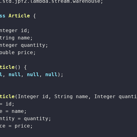
.std.jpf2.lambda.stream.warehouse;

ss
Article
{

nteger id;

tring name;

nteger quantity;

ouble price;

ticle
()
{

l
, 
null
, 
null
, 
null
);

ticle
(Integer id, String name, Integer quant
= id;

e = name;

ntity = quantity;

ce = price;
