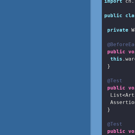
import
 ch.
public
cla
private
 W
@BeforeEa
public
vo
this
.war
 }

@Test
public
vo
  List<Art
  Assertio
 }

@Test
public
vo