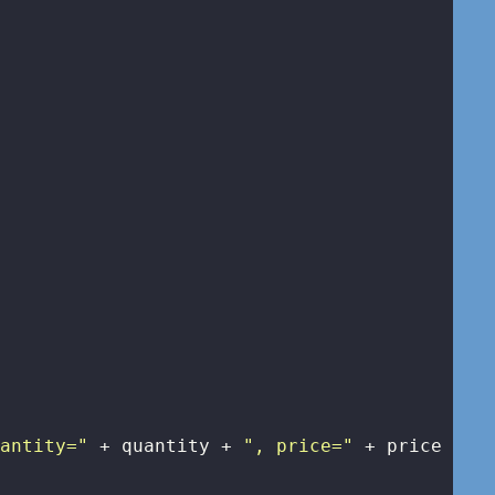
uantity="
 + quantity + 
", price="
 + price + 
"