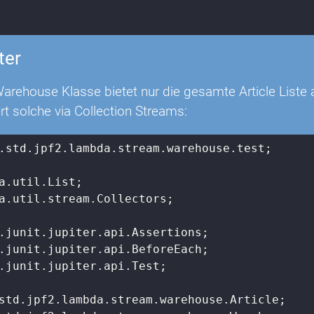
lter
Warehouse Klasse bietet nur die gesamte Article Liste a
tert solche via Collection Streams:
.std.jpf2.lambda.stream.warehouse.test;

a.util.stream.Collectors;

.junit.jupiter.api.Test;
