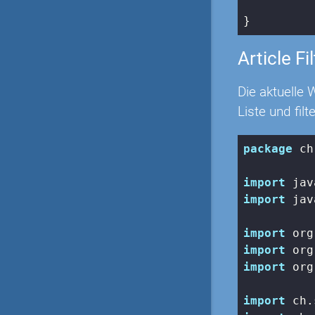
Article Fi
Die aktuelle 
Liste und fil
package
 ch
import
import
 jav
import
import
import
 org
import