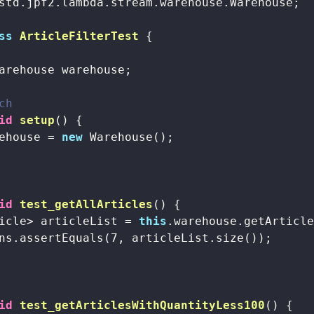
std.jpf2.lambda.stream.warehouse.Warehouse;

ss
ArticleFilterTest
{

arehouse warehouse;

ch
id
setup
()
{

ehouse = 
new
 Warehouse();

id
test_getAllArticles
()
{

icle> articleList = 
this
.warehouse.getArticle
ns.assertEquals(
7
, articleList.size());  

id
test_getArticlesWithQuantityLess100
()
{
