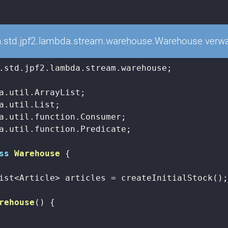
h.std.jpf2.lambda.stream.warehouse.Warehouse verwalt
.std.jpf2.lambda.stream.warehouse;

a.util.function.Predicate;

ss
Warehouse
{

ist<Article> articles = createInitialStock();
rehouse
()
{
