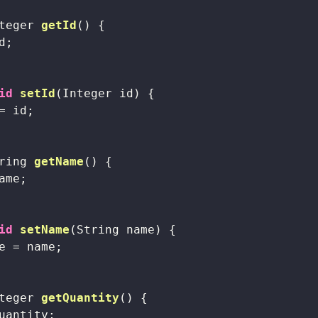
teger 
getId
()
{

d;

id
setId
(Integer id)
{

= id;

ring 
getName
()
{

ame;

id
setName
(String name)
{

e = name;

teger 
getQuantity
()
{

uantity;
