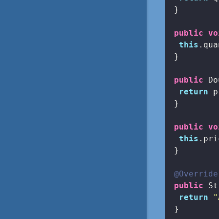
 }

public
vo
this
.qua
 }

public
 Do
return
 p
 }

public
vo
this
.pri
 }

@Override
public
 St
return
"
 }
