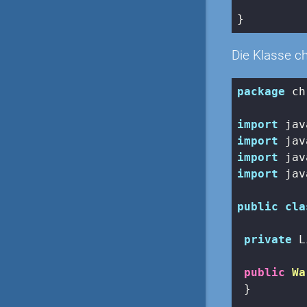
}
Die Klasse c
package
 ch
import
import
import
import
 jav
public
cla
private
 L
public
Wa
 }
