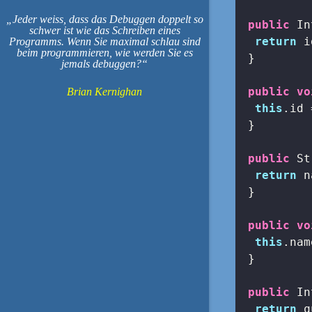
Jeder weiss, dass das Debuggen doppelt so
public
 In
schwer ist wie das Schreiben eines
return
 i
Programms. Wenn Sie maximal schlau sind
beim programmieren, wie werden Sie es
 }

jemals debuggen?
public
vo
Brian Kernighan
this
.id 
 }

public
 St
return
 n
 }

public
vo
this
.nam
 }

public
 In
return
 q