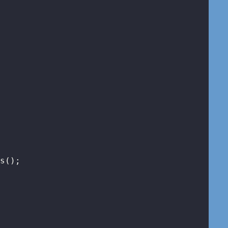
s();
