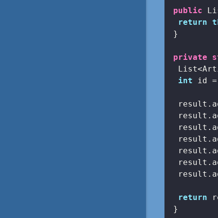
public
 Li
return
t
 }

private
s
  List<Art
int
 id =
  result.a
  result.a
  result.a
  result.a
  result.a
  result.a
  result.a
return
 r
 }
