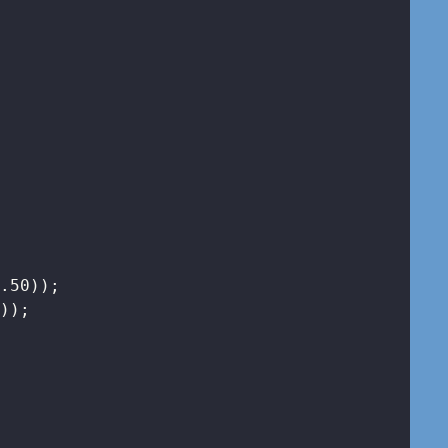


1.50
));

0
));




