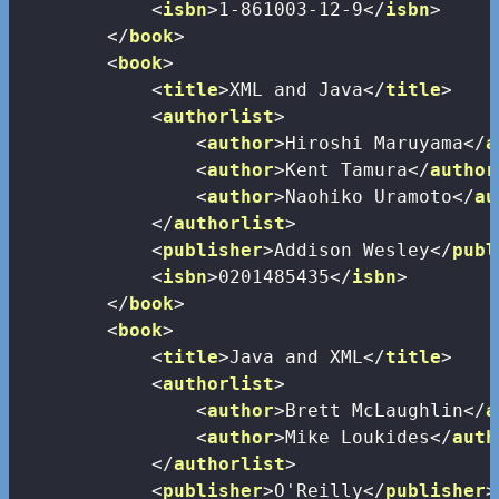
<
isbn
>
1-861003-12-9
</
isbn
>
</
book
>
<
book
>
<
title
>
XML and Java
</
title
>
<
authorlist
>
<
author
>
Hiroshi Maruyama
</
a
<
author
>
Kent Tamura
</
author
<
author
>
Naohiko Uramoto
</
au
</
authorlist
>
<
publisher
>
Addison Wesley
</
publ
<
isbn
>
0201485435
</
isbn
>
</
book
>
<
book
>
<
title
>
Java and XML
</
title
>
<
authorlist
>
<
author
>
Brett McLaughlin
</
a
<
author
>
Mike Loukides
</
auth
</
authorlist
>
<
publisher
>
O'Reilly
</
publisher
>