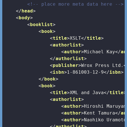
<!-- place more meta data here -->
</
head
>
<
body
>
<
booklist
>
<
book
>
<
title
>
XSLT
</
title
>
<
authorlist
>
<
author
>
Michael Kay
</
au
</
authorlist
>
<
publisher
>
Wrox Press Ltd.
<
<
isbn
>
1-861003-12-9
</
isbn
>
</
book
>
<
book
>
<
title
>
XML and Java
</
title
>
<
authorlist
>
<
author
>
Hiroshi Maruyam
<
author
>
Kent Tamura
</
au
<
author
>
Naohiko Uramoto
</
authorlist
>