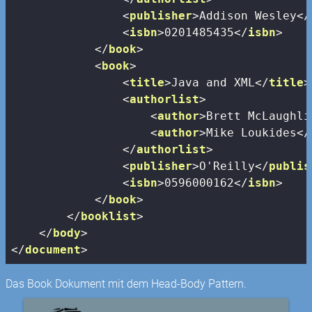
<
publisher
>
Addison Wesley
</
<
isbn
>
0201485435
</
isbn
>
</
book
>
<
book
>
<
title
>
Java and XML
</
title
>
<
authorlist
>
<
author
>
Brett McLaughli
<
author
>
Mike Loukides
</
</
authorlist
>
<
publisher
>
O'Reilly
</
publis
<
isbn
>
0596000162
</
isbn
>
</
book
>
</
booklist
>
</
body
>
</
document
>
Das Book Dokument mit dem Head-Body Pattern.