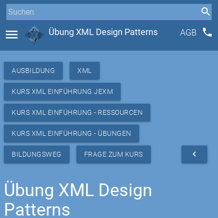
phone
menu
Übung XML Design Patterns
AGB
AUSBILDUNG
XML
KURS XML EINFÜHRUNG JEXM
KURS XML EINFÜHRUNG - RESSOURCEN
KURS XML EINFÜHRUNG - ÜBUNGEN
navigate_before
BILDUNGSWEG
FRAGE ZUM KURS
Übung XML Design
Patterns