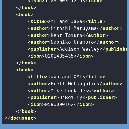
<
isbn
>
1-861003-12-9
</
isbn
>
</
book
>
<
book
>
<
title
>
XML and Java
</
title
>
<
author
>
Hiroshi Maruyama
</
author
>
<
author
>
Kent Tamura
</
author
>
<
author
>
Naohiko Uramoto
</
author
>
<
publisher
>
Addison Wesley
</
publishe
<
isbn
>
0201485435
</
isbn
>
</
book
>
<
book
>
<
title
>
Java and XML
</
title
>
<
author
>
Brett McLaughlin
</
author
>
<
author
>
Mike Loukides
</
author
>
<
publisher
>
O'Reilly
</
publisher
>
<
isbn
>
0596000162
</
isbn
>
</
book
>
</
document
>