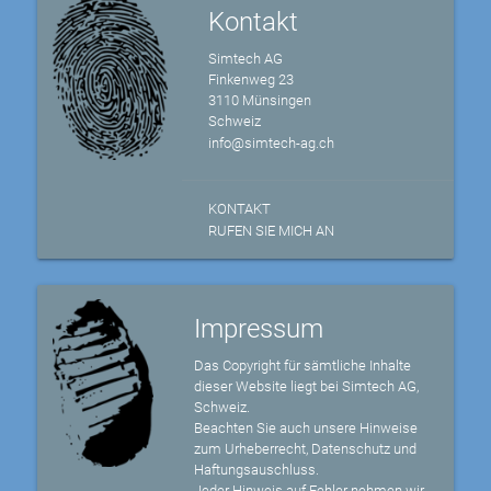
Kontakt
Simtech AG
Finkenweg 23
3110 Münsingen
Schweiz
info@simtech-ag.ch
KONTAKT
RUFEN SIE MICH AN
Impressum
Das Copyright für sämtliche Inhalte
dieser Website liegt bei Simtech AG,
Schweiz.
Beachten Sie auch unsere Hinweise
zum Urheberrecht, Datenschutz und
Haftungsauschluss.
Jeder Hinweis auf Fehler nehmen wir