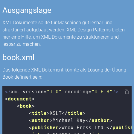
Ausgangslage
XML Dokumente sollte für Maschinen gut lesbar und
strukturiert aufgebaut werden. XML Design Patterns bieten
hier eine Hilfe, um XML Dokumente zu strukturieren und
lesbar zu machen.
book.xml
Das folgende XML Dokument könnte als Lösung der Übung
Book definiert sein:
<?
xml version=
"1.0"
 encoding=
"UTF-8"
?>
<
document
>
<
book
>
<
title
>
XSLT
</
title
>
<
author
>
Michael Kay
</
author
>
<
publisher
>
Wrox Press Ltd.
</
publish