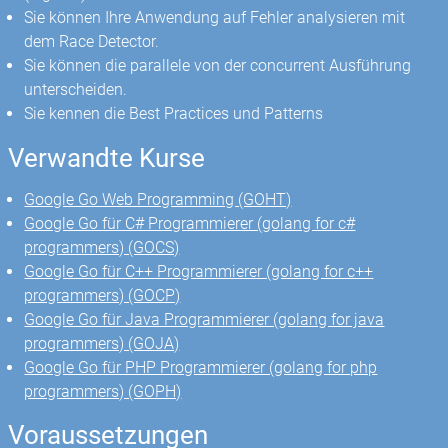
Sie können Ihre Anwendung auf Fehler analysieren mit
dem Race Detector.
Sie können die parallele von der concurrent Ausführung
unterscheiden.
Sie kennen die Best Practices und Patterns
Verwandte Kurse
Google Go Web Programming (GOHT)
Google Go für C# Programmierer (golang for c#
programmers) (GOCS)
Google Go für C++ Programmierer (golang for c++
programmers) (GOCP)
Google Go für Java Programmierer (golang for java
programmers) (GOJA)
Google Go für PHP Programmierer (golang for php
programmers) (GOPH)
Voraussetzungen