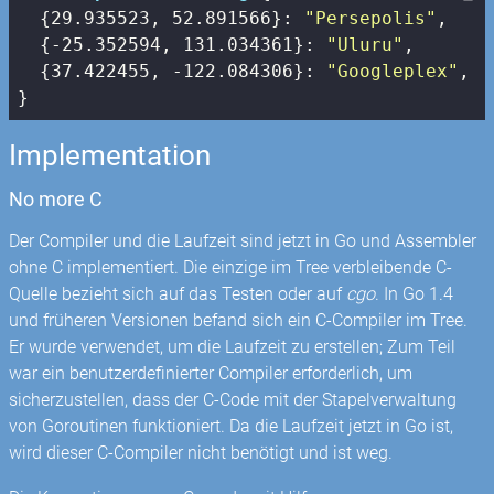
  {
29.935523
, 
52.891566
}: 
"Persepolis"
,

  {
-25.352594
, 
131.034361
}: 
"Uluru"
,

  {
37.422455
, 
-122.084306
}: 
"Googleplex"
,

}
Implementation
No more C
Der Compiler und die Laufzeit sind jetzt in Go und Assembler
ohne C implementiert. Die einzige im Tree verbleibende C-
Quelle bezieht sich auf das Testen oder auf
cgo
. In Go 1.4
und früheren Versionen befand sich ein C-Compiler im Tree.
Er wurde verwendet, um die Laufzeit zu erstellen; Zum Teil
war ein benutzerdefinierter Compiler erforderlich, um
sicherzustellen, dass der C-Code mit der Stapelverwaltung
von Goroutinen funktioniert. Da die Laufzeit jetzt in Go ist,
wird dieser C-Compiler nicht benötigt und ist weg.