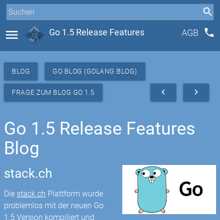
phone
menu
Go 1.5 Release Features
AGB
BLOG
GO BLOG (GOLANG BLOG)
navigate_before
navigate_next
FRAGE ZUM BLOG GO 1.5
Go 1.5 Release Features
Blog
stack.ch
Die
stack.ch
Plattform wurde
problemlos mit der neuen Go
1.5 Version kompiliert und