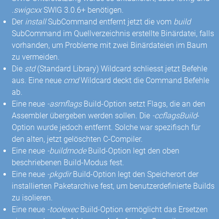
.swigcxx
SWIG 3.0.6+ benötigen.
Der
install
SubCommand entfernt jetzt die vom
build
SubCommand im Quellverzeichnis erstellte Binärdatei, falls
vorhanden, um Probleme mit zwei Binärdateien im Baum
zu vermeiden.
Die
std
(Standard Library) Wildcard schliesst jetzt Befehle
aus. Eine neue
cmd
Wildcard deckt die Command Befehle
ab.
Eine neue
-asmflags
Build-Option setzt Flags, die an den
Assembler übergeben werden sollen. Die
-ccflagsBuild
-
Option wurde jedoch entfernt. Solche war spezifisch für
den alten, jetzt gelöschten C-Compiler.
Eine neue
-buildmode
Build-Option legt den oben
beschriebenen Build-Modus fest.
Eine neue
-pkgdir
Build-Option legt den Speicherort der
installierten Paketarchive fest, um benutzerdefinierte Builds
zu isolieren.
Eine neue
-toolexec
Build-Option ermöglicht das Ersetzen