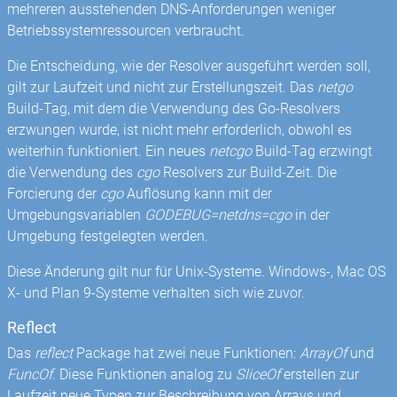
mehreren ausstehenden DNS-Anforderungen weniger
Betriebssystemressourcen verbraucht.
Die Entscheidung, wie der Resolver ausgeführt werden soll,
gilt zur Laufzeit und nicht zur Erstellungszeit. Das
netgo
Build-Tag, mit dem die Verwendung des Go-Resolvers
erzwungen wurde, ist nicht mehr erforderlich, obwohl es
weiterhin funktioniert. Ein neues
netcgo
Build-Tag erzwingt
die Verwendung des
cgo
Resolvers zur Build-Zeit. Die
Forcierung der
cgo
Auflösung kann mit der
Umgebungsvariablen
GODEBUG=netdns=cgo
in der
Umgebung festgelegten werden.
Diese Änderung gilt nur für Unix-Systeme. Windows-, Mac OS
X- und Plan 9-Systeme verhalten sich wie zuvor.
Reflect
Das
reflect
Package hat zwei neue Funktionen:
ArrayOf
und
FuncOf
. Diese Funktionen analog zu
SliceOf
erstellen zur
Laufzeit neue Typen zur Beschreibung von Arrays und