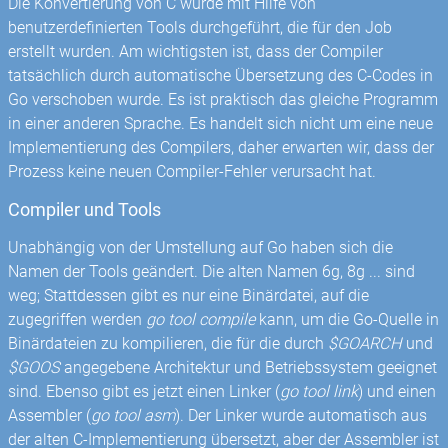
Die Konvertierung von C wurde mit Hilfe von
benutzerdefinierten Tools durchgeführt, die für den Job
erstellt wurden. Am wichtigsten ist, dass der Compiler
tatsächlich durch automatische Übersetzung des C-Codes in
Go verschoben wurde. Es ist praktisch das gleiche Programm
in einer anderen Sprache. Es handelt sich nicht um eine neue
Implementierung des Compilers, daher erwarten wir, dass der
Prozess keine neuen Compiler-Fehler verursacht hat.
Compiler und Tools
Unabhängig von der Umstellung auf Go haben sich die
Namen der Tools geändert. Die alten Namen 6g, 8g ... sind
weg; Stattdessen gibt es nur eine Binärdatei, auf die
zugegriffen werden
go tool compile
kann, um die Go-Quelle in
Binärdateien zu kompilieren, die für die durch
$GOARCH
und
$GOOS
angegebene Architektur und Betriebssystem geeignet
sind. Ebenso gibt es jetzt einen Linker (
go tool link
) und einen
Assembler (
go tool asm
). Der Linker wurde automatisch aus
der alten C-Implementierung übersetzt, aber der Assembler ist