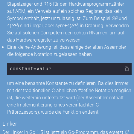
Stapelzeiger und R15 für den Hardwareprogrammzähler
auf ARM, ein Verweis auf ein solches Register, das kein
Symbol enthält, jetzt unzulässig ist. Zum Beispiel
SP
und
4(
SP
) sind illegal, aber sym+4(
SP
) in Ordnung. Verwenden
Sie auf solchen Computern den echten RNamen, um auf
das Hardwareregister zu verweisen.
Eine kleine Änderung ist, dass einige der alten Assembler
die folgende Notation zugelassen haben
constant=value
um eine benannte Konstante zu definieren. Da dies immer
mit der traditionellen C-ähnlichen #define Notation möglich
ist, die weiterhin unterstützt wird (der Assembler enthält
eine Implementierung eines vereinfachten C-
Präprozessors), wurde die Funktion entfernt.
Linker
Der Linker in Go 1.5 ist jetzt ein Go-Programm, das ersetzt
6l
,