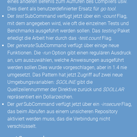
eines anderen Befehls zum Aufrufen des Compilers usw.
Dies dient als benutzerdefinierter Ersatz für
go tool
.
Der
test
SubCommand verfügt jetzt über ein
-count
Flag,
mit dem angegeben wird, wie oft die einzelnen Tests und
Benchmarks ausgeführt werden sollen. Das
testing
Paket
erledigt die Arbeit hier durch das
-test.count
Flag.
Der
generate
SubCommand verfügt über einige neue
Funktionen. Die
-run
Option gibt einen regulären Ausdruck
an, um auszuwählen, welche Anweisungen ausgeführt
werden sollen.Dies wurde vorgeschlagen, aber in 1.4 nie
umgesetzt. Das Pattern hat jetzt Zugriff auf zwei neue
Umgebungsvariablen:
$GOLINE
gibt die
Quellzeilennummer der Direktive zurück und
$DOLLAR
repräsentiert ein Dollarzeichen.
Der
get
SubCommand verfügt jetzt über ein
-insecure
Flag,
das beim Abrufen aus einem unsicheren Repository
aktiviert werden muss, das die Verbindung nicht
verschlüsselt.