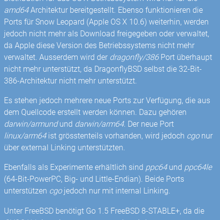
amd64
Architektur bereitgestellt. Ebenso funktionieren die
Ports für Snow Leopard (Apple OS X 10.6) weiterhin, werden
jedoch nicht mehr als Download freigegeben oder verwaltet,
da Apple diese Version des Betriebssystems nicht mehr
verwaltet. Ausserdem wird der
dragonfly/386
Port überhaupt
nicht mehr unterstützt, da DragonflyBSD selbst die 32-Bit-
386-Architektur nicht mehr unterstützt.
Es stehen jedoch mehrere neue Ports zur Verfügung, die aus
dem Quellcode erstellt werden können. Dazu gehören
darwin/armund
und
darwin/arm64
. Der neue Port
linux/arm64
ist grösstenteils vorhanden, wird jedoch
cgo
nur
über external Linking unterstützten.
Ebenfalls als Experimente erhältlich sind
ppc64
und
ppc64le
(64-Bit-PowerPC, Big- und Little-Endian). Beide Ports
unterstützen
cgo
jedoch nur mit internal Linking.
Unter FreeBSD benötigt Go 1.5 FreeBSD 8-STABLE+, da die