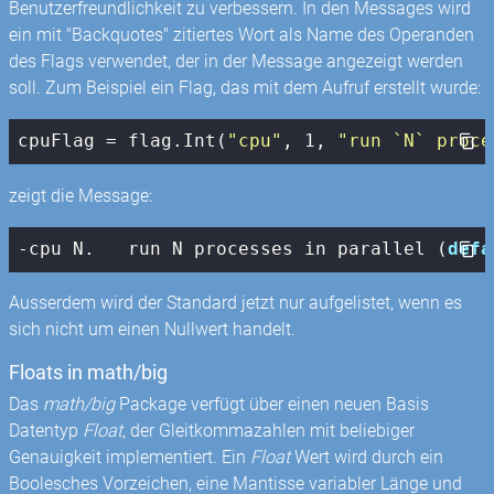
Benutzerfreundlichkeit zu verbessern. In den Messages wird
ein mit "Backquotes" zitiertes Wort als Name des Operanden
des Flags verwendet, der in der Message angezeigt werden
soll. Zum Beispiel ein Flag, das mit dem Aufruf erstellt wurde:
cpuFlag = flag.Int(
"cpu"
, 
1
, 
"run `N` proce
zeigt die Message:
-cpu N.   run N processes in parallel (
defa
Ausserdem wird der Standard jetzt nur aufgelistet, wenn es
sich nicht um einen Nullwert handelt.
Floats in math/big
Das
math/big
Package verfügt über einen neuen Basis
Datentyp
Float
, der Gleitkommazahlen mit beliebiger
Genauigkeit implementiert. Ein
Float
Wert wird durch ein
Boolesches Vorzeichen, eine Mantisse variabler Länge und