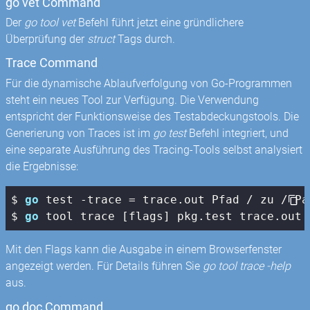
go vet Command
Der
go tool vet
Befehl führt jetzt eine gründlichere
Überprüfung der
struct
Tags durch.
Trace Command
Für die dynamische Ablaufverfolgung von Go-Programmen
steht ein neues Tool zur Verfügung. Die Verwendung
entspricht der Funktionsweise des Testabdeckungstools. Die
Generierung von Traces ist im
go test
Befehl integriert, und
eine separate Ausführung des Tracing-Tools selbst analysiert
die Ergebnisse:
$ 
go
 test -trace = trace.out Pfad / zu / Pak
$ 
go
 tool trace [flags] pkg.test trace.out
Mit den Flags kann die Ausgabe in einem Browserfenster
angezeigt werden. Für Details führen Sie
go tool trace -help
aus.
go doc Command