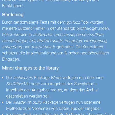
Funktionen.
Hardening
Durch randomisierte Tests mit dem
go-fuzz
Tool wurden
mehrere Dutzend Fehler in der Standardbibliothek gefunden.
Fehler wurden in
archive/tar
,
archive/zip
,
compress/flate
,
encoding/gob
,
fmt
,
html/template
,
image/gif
,
vimage/jpeg
,
image/png
, und
text/template
gefunden. Die Korrekturen
schützen die Implementierung vor falschen und böswilligen
Eingaben.
Minor changes to the library
Die
archive/zip
Package
Writer
verfügen nun über eine
SetOffset
Methode zum Angeben des Speicherorts
innerhalb des Ausgabestreams, an dem das Archiv
geschrieben werden soll.
Der
Reader
im
bufio
Package verfügen nun über eine
Methode zum Verwerfen von Daten aus der Eingabe.
Im
bytes
Package verfügt der BufferTyp jetzt über eine
Cap