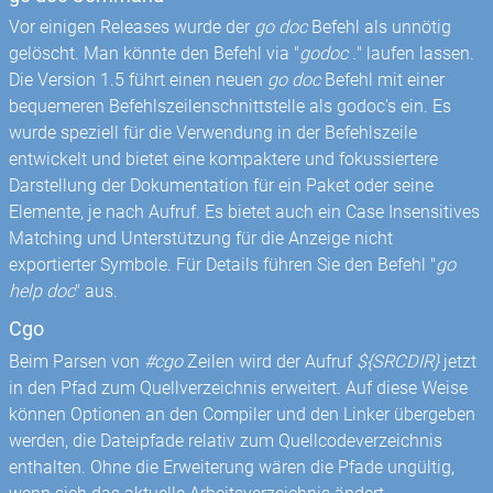
Vor einigen Releases wurde der
go doc
Befehl als unnötig
gelöscht. Man könnte den Befehl via "
godoc .
" laufen lassen.
Die Version 1.5 führt einen neuen
go doc
Befehl mit einer
bequemeren Befehlszeilenschnittstelle als godoc's ein. Es
wurde speziell für die Verwendung in der Befehlszeile
entwickelt und bietet eine kompaktere und fokussiertere
Darstellung der Dokumentation für ein Paket oder seine
Elemente, je nach Aufruf. Es bietet auch ein Case Insensitives
Matching und Unterstützung für die Anzeige nicht
exportierter Symbole. Für Details führen Sie den Befehl "
go
help doc
" aus.
Cgo
Beim Parsen von
#cgo
Zeilen wird der Aufruf
${SRCDIR}
jetzt
in den Pfad zum Quellverzeichnis erweitert. Auf diese Weise
können Optionen an den Compiler und den Linker übergeben
werden, die Dateipfade relativ zum Quellcodeverzeichnis
enthalten. Ohne die Erweiterung wären die Pfade ungültig,