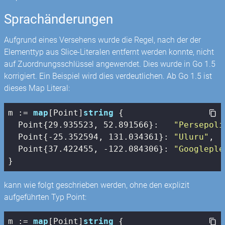
Sprachänderungen
Aufgrund eines Versehens wurde die Regel, nach der der
Elementtyp aus Slice-Literalen entfernt werden konnte, nicht
auf Zuordnungsschlüssel angewendet. Dies wurde in Go 1.5
korrigiert. Ein Beispiel wird dies verdeutlichen. Ab Go 1.5 ist
dieses Map Literal:
m := 
map
[Point]
string
 {

  Point{
29.935523
, 
52.891566
}:   
"Persepoli
  Point{
-25.352594
, 
131.034361
}: 
"Uluru"
,

  Point{
37.422455
, 
-122.084306
}: 
"Googleple
}
kann wie folgt geschrieben werden, ohne den explizit
aufgeführten Typ Point:
m := 
map
[Point]
string
 {
