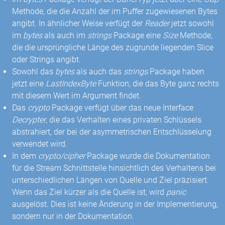
Methode, die die Anzahl der im Puffer zugewiesenen Bytes
angibt. In ähnlicher Weise verfügt der
Reader
jetzt sowohl
im
bytes
als auch im
strings
Package eine
Size
Methode,
die die ursprüngliche Länge des zugrunde liegenden Slice
oder Strings angibt.
Sowohl das
bytes
als auch das
strings
Package haben
jetzt eine
LastIndexByte
Funktion, die das Byte ganz rechts
mit diesem Wert im Argument findet.
Das
crypto
Package verfügt über das neue Interface
Decrypter
, die das Verhalten eines privaten Schlüssels
abstrahiert, der bei der asymmetrischen Entschlüsselung
verwendet wird.
In dem
crypto/cipher
Package wurde die Dokumentation
für die Stream Schnittstelle hinsichtlich des Verhaltens bei
unterschiedlichen Längen von Quelle und Ziel präzisiert.
Wenn das Ziel kürzer als die Quelle ist, wird
panic
ausgelöst. Dies ist keine Änderung in der Implementierung,
sondern nur in der Dokumentation.