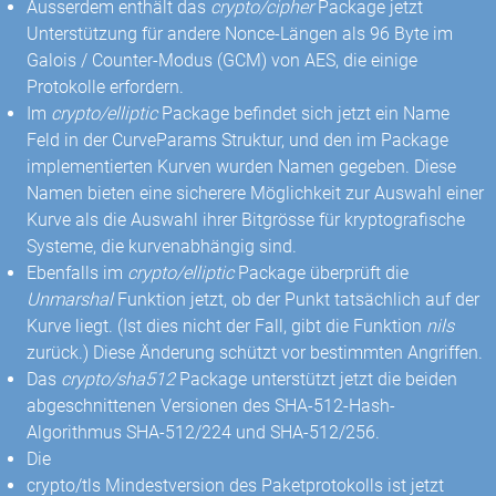
Ausserdem enthält das
crypto/cipher
Package jetzt
Unterstützung für andere Nonce-Längen als 96 Byte im
Galois / Counter-Modus (GCM) von AES, die einige
Protokolle erfordern.
Im
crypto/elliptic
Package befindet sich jetzt ein Name
Feld in der CurveParams Struktur, und den im Package
implementierten Kurven wurden Namen gegeben. Diese
Namen bieten eine sicherere Möglichkeit zur Auswahl einer
Kurve als die Auswahl ihrer Bitgrösse für kryptografische
Systeme, die kurvenabhängig sind.
Ebenfalls im
crypto/elliptic
Package überprüft die
Unmarshal
Funktion jetzt, ob der Punkt tatsächlich auf der
Kurve liegt. (Ist dies nicht der Fall, gibt die Funktion
nils
zurück.) Diese Änderung schützt vor bestimmten Angriffen.
Das
crypto/sha512
Package unterstützt jetzt die beiden
abgeschnittenen Versionen des SHA-512-Hash-
Algorithmus SHA-512/224 und SHA-512/256.
Die
crypto/tls Mindestversion des Paketprotokolls ist jetzt