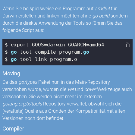
Wenn Sie beispielsweise ein Programm auf
amd64
für
Darwin erstellen und linken möchten ohne
go build
sondern
durch die direkte Anwendung der Tools so führen Sie das
folgende Script aus:
$ export GOOS=darwin GOARCH=amd64

$ 
go
 tool compile program.
go
$ 
go
 tool link program.o
Moving
Da das
go/types
Paket nun in das Main-Repository
verschoben wurde, wurden die
vet
und
cover
Werkzeuge auch
verschoben. Sie werden nicht mehr im externen
golang.org/x/tools
Repository verwaltet, obwohl sich die
(veraltete) Quelle aus Gründen der Kompatibilität mit alten
Versionen noch dort befindet.
Compiler