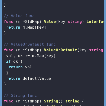
}

// Value func
func
(m *StdMap)
Value
(key 
string
)
interfac
return
 m.Map[key]

}

// ValueOrDefault func
func
(m *StdMap)
ValueOrDefault
(key 
string
,
 val, ok := m.Map[key]

if
 ok {

return
 val

 }

return
 defaultValue

}

// String func
func
(m *StdMap)
String
()
string
 {
