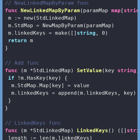
// NewLinkedMapByParam func
func
NewLinkedMapByParam
(paramMap 
map
[
strin
 m := 
new
(StdLinkedMap)

 m.StdMap = NewMapByParam(paramMap)

 m.linkedKeys = 
make
([]
string
, 
0
)

return
 m

}

// Add func
func
(m *StdLinkedMap)
SetValue
(key 
string
,
if
 !m.HasKey(key) {

  m.StdMap.Map[key] = value

  m.linkedKeys = 
append
(m.linkedKeys, key)

 }

}

// LinkedKeys func
func
(m *StdLinkedMap)
LinkedKeys
()
([]
stri
 length := 
len
(m.linkedKeys)
