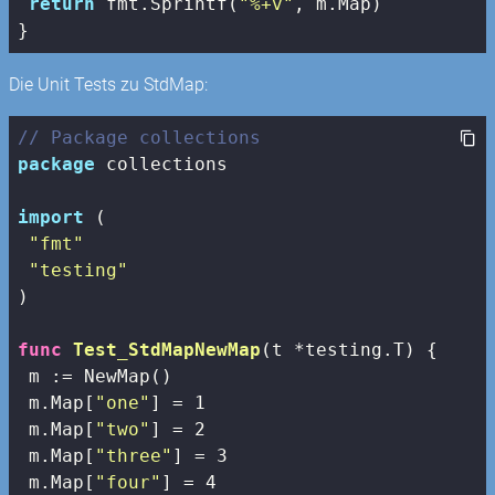
return
 fmt.Sprintf(
"%+v"
, m.Map)

}
Die Unit Tests zu StdMap:
// Package collections
package
 collections

import
 (

"fmt"
"testing"
)

func
Test_StdMapNewMap
(t *testing.T)
 {

 m := NewMap() 

 m.Map[
"one"
] = 
1
 m.Map[
"two"
] = 
2
 m.Map[
"three"
] = 
3
 m.Map[
"four"
] = 
4