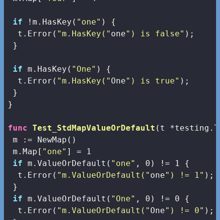
if
 !m.HasKey(
"one"
) {

  t.Error(
"m.HasKey("
one
") is false"
);

 }

if
 m.HasKey(
"One"
) {

  t.Error(
"m.HasKey("
One
") is true"
);

 }

}

func
Test_StdMapValueOrDefault
(t *testing.T
 m := NewMap() 

 m.Map[
"one"
] = 
1
if
 m.ValueOrDefault(
"one"
, 
0
) != 
1
 {

  t.Error(
"m.ValueOrDefault("
one
") != 1"
); 
 }

if
 m.ValueOrDefault(
"One"
, 
0
) != 
0
 {

  t.Error(
"m.ValueOrDefault("
One
") != 0"
); 