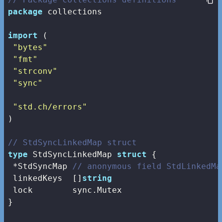
package
 collections

import
 (

"bytes"
"fmt"
"strconv"
"sync"
"std.ch/errors"
)

// StdSyncLinkedMap struct
type
 StdSyncLinkedMap 
struct
 {

 *StdSyncMap 
// anonymous field StdLinkedMa
 linkedKeys  []
string
 lock        sync.Mutex

}
