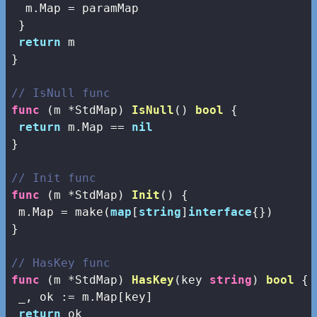
  m.Map = paramMap

 }

return
 m

}

// IsNull func
func
(m *StdMap)
IsNull
()
bool
 {

return
 m.Map == 
nil
}

// Init func
func
(m *StdMap)
Init
()
 {

 m.Map = 
make
(
map
[
string
]
interface
{})

}

// HasKey func
func
(m *StdMap)
HasKey
(key 
string
)
bool
 {

 _, ok := m.Map[key]

return
 ok
