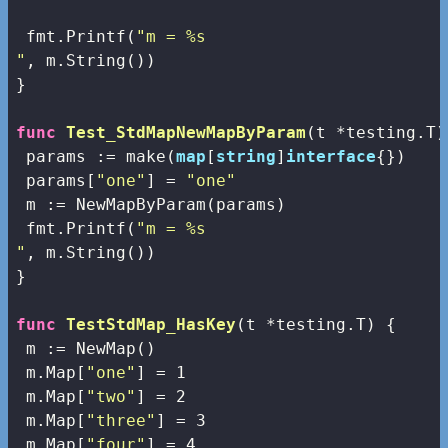
 fmt.Printf(
"m = %s

"
, m.String())

}

func
Test_StdMapNewMapByParam
(t *testing.T)
 params := 
make
(
map
[
string
]
interface
{})

 params[
"one"
] = 
"one"
 m := NewMapByParam(params) 

 fmt.Printf(
"m = %s

"
, m.String())

}

func
TestStdMap_HasKey
(t *testing.T)
 {

 m := NewMap() 

 m.Map[
"one"
] = 
1
 m.Map[
"two"
] = 
2
 m.Map[
"three"
] = 
3
 m.Map[
"four"
] = 
4