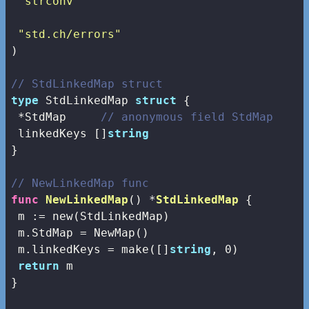
"strconv"
"std.ch/errors"
)

// StdLinkedMap struct
type
 StdLinkedMap 
struct
 {

 *StdMap     
// anonymous field StdMap
 linkedKeys []
string
}

// NewLinkedMap func
func
NewLinkedMap
()
 *
StdLinkedMap
 {

 m := 
new
(StdLinkedMap)

 m.StdMap = NewMap()

 m.linkedKeys = 
make
([]
string
, 
0
)

return
 m

}
