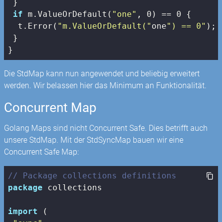
 }

if
 m.ValueOrDefault(
"one"
, 
0
) == 
0
 {

  t.Error(
"m.ValueOrDefault("
one
") == 0"
); 
 }

}
Die StdMap kann nun angewendet und beliebig erweitert
werden. Wir belassen hier das Minimum an Funktionalität.
Concurrent Map
Golang Maps sind nicht Concurrent Safe. Dies betrifft auch
unsere StdMap. Mit der StdSyncMap bauen wir eine
Concurrent Safe Map:
// Package collections definitions
package
 collections

import
 (
