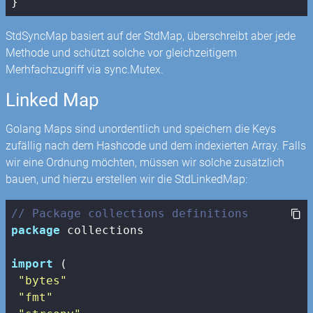
}
StdSyncMap basiert auf der StdMap, überschreibt aber jede
Methode und schützt solche vor gleichzeitigem
Merhfachzugriff via sync.Mutex.
Linked Map
Golang Maps sind unordentlich und speichern die Keys
zufällig nach dem Hashcode und dem indexierten Array. Falls
wir eine Ordnung möchten, müssen wir solche zusätzlich
bauen, und hierzu erstellen wir die StdLinkedMap:
// Package collections definitions
package
 collections

import
 (

"bytes"
"fmt"