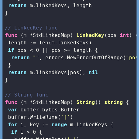
return
 m.linkedKeys, length

}

// LinkedKey func
func
(m *StdLinkedMap)
LinkedKey
(pos 
int
)
(
 length := 
len
(m.linkedKeys)

if
 pos < 
0
 || pos >= length {

return
""
, errors.NewErrorOutOfRange(
"pos
 }

return
 m.linkedKeys[pos], 
nil
}

// String func
func
(m *StdLinkedMap)
String
()
string
 {

var
 buffer bytes.Buffer

 buffer.WriteRune(
'['
)

for
 i, key := 
range
 m.linkedKeys {

if
 i > 
0
 {
