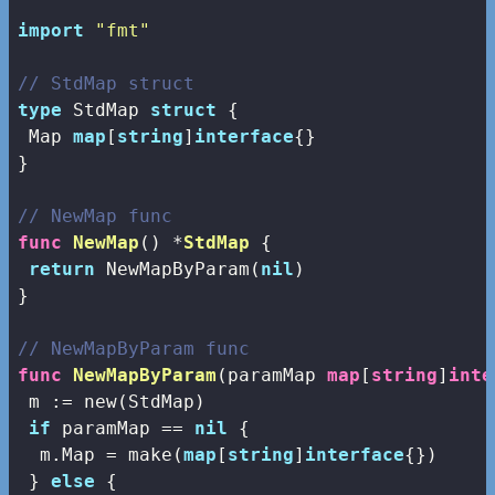
import
"fmt"
// StdMap struct
type
 StdMap 
struct
 {

 Map 
map
[
string
]
interface
{}

}

// NewMap func
func
NewMap
()
 *
StdMap
 {

return
 NewMapByParam(
nil
)

}

// NewMapByParam func
func
NewMapByParam
(paramMap 
map
[
string
]
inte
 m := 
new
(StdMap)

if
 paramMap == 
nil
 {

  m.Map = 
make
(
map
[
string
]
interface
{})

 } 
else
 {
