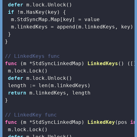
defer
 m.lock.Unlock()

if
 !m.HasKey(key) {

  m.StdSyncMap.Map[key] = value

  m.linkedKeys = 
append
(m.linkedKeys, key)

 }

}

// LinkedKeys func
func
(m *StdSyncLinkedMap)
LinkedKeys
()
([]
 m.lock.Lock()

defer
 m.lock.Unlock()

 length := 
len
(m.linkedKeys)

return
 m.linkedKeys, length

}

// LinkedKey func
func
(m *StdSyncLinkedMap)
LinkedKey
(pos 
in
 m.lock.Lock()

defer
 m.lock.Unlock()
