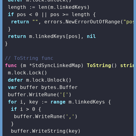
 length := 
len
(m.linkedKeys)

if
 pos < 
0
 || pos >= length {

return
""
, errors.NewErrorOutOfRange(
"pos
 }

return
 m.linkedKeys[pos], 
nil
}

// ToString func
func
(m *StdSyncLinkedMap)
ToString
()
strin
 m.lock.Lock()

defer
 m.lock.Unlock()

var
 buffer bytes.Buffer

 buffer.WriteRune(
'['
)

for
 i, key := 
range
 m.linkedKeys {

if
 i > 
0
 {

   buffer.WriteRune(
','
)

  }

  buffer.WriteString(key)
