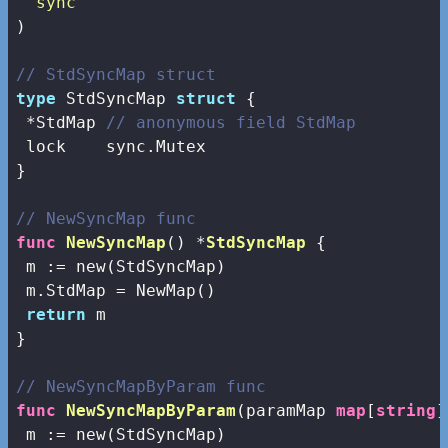
"sync"
)

// StdSyncMap struct
type
 StdSyncMap 
struct
 {

 *StdMap 
// anonymous field StdMap
 lock    sync.Mutex

}

// NewSyncMap func
func
NewSyncMap
()
 *
StdSyncMap
 {

 m := 
new
(StdSyncMap)

 m.StdMap = NewMap()

return
 m

}

// NewSyncMapByParam func
func
NewSyncMapByParam
(paramMap 
map
[
string
]
 m := 
new
(StdSyncMap)
