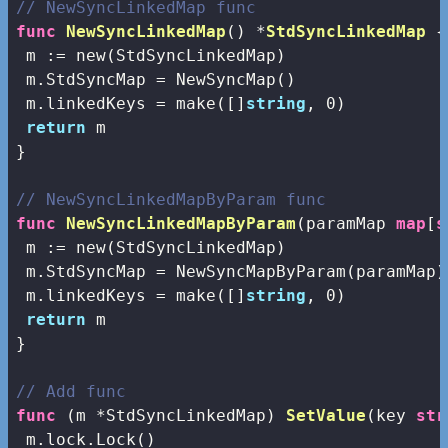
// NewSyncLinkedMap func
func
NewSyncLinkedMap
()
 *
StdSyncLinkedMap
 {

 m := 
new
(StdSyncLinkedMap)

 m.StdSyncMap = NewSyncMap()

 m.linkedKeys = 
make
([]
string
, 
0
)

return
 m

}

// NewSyncLinkedMapByParam func
func
NewSyncLinkedMapByParam
(paramMap 
map
[
s
 m := 
new
(StdSyncLinkedMap)

 m.StdSyncMap = NewSyncMapByParam(paramMap)

 m.linkedKeys = 
make
([]
string
, 
0
)

return
 m

}

// Add func
func
(m *StdSyncLinkedMap)
SetValue
(key 
str
 m.lock.Lock()
