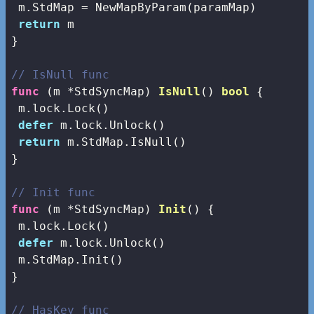
 m.StdMap = NewMapByParam(paramMap)

return
 m

}

// IsNull func
func
(m *StdSyncMap)
IsNull
()
bool
 {

 m.lock.Lock()

defer
 m.lock.Unlock()

return
 m.StdMap.IsNull()

}

// Init func
func
(m *StdSyncMap)
Init
()
 {

 m.lock.Lock()

defer
 m.lock.Unlock()

 m.StdMap.Init()

}

// HasKey func