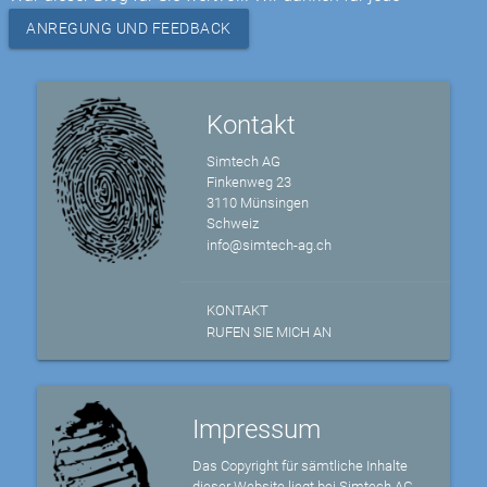
ANREGUNG UND FEEDBACK
Kontakt
Simtech AG
Finkenweg 23
3110 Münsingen
Schweiz
info@simtech-ag.ch
KONTAKT
RUFEN SIE MICH AN
Impressum
Das Copyright für sämtliche Inhalte
dieser Website liegt bei Simtech AG,