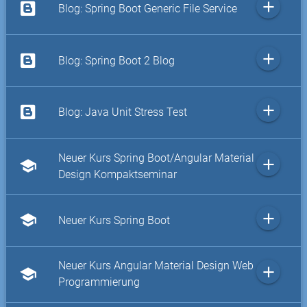
add
Blog: Spring Boot Generic File Service
add
Blog: Spring Boot 2 Blog
add
Blog: Java Unit Stress Test
Neuer Kurs Spring Boot/Angular Material
add
school
Design Kompaktseminar
add
school
Neuer Kurs Spring Boot
Neuer Kurs Angular Material Design Web
add
school
Programmierung