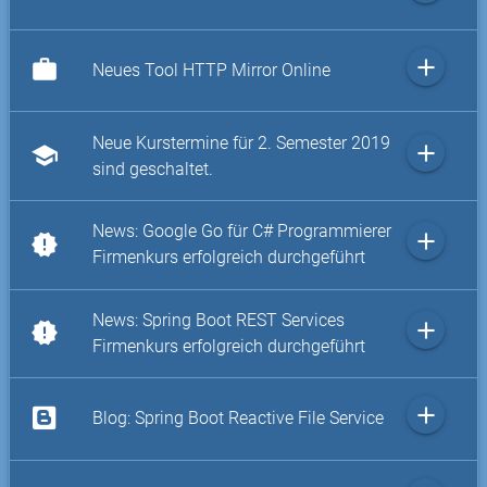
add
work
Neues Tool HTTP Mirror Online
Neue Kurstermine für 2. Semester 2019
add
school
sind geschaltet.
News: Google Go für C# Programmierer
add
new_releases
Firmenkurs erfolgreich durchgeführt
News: Spring Boot REST Services
add
new_releases
Firmenkurs erfolgreich durchgeführt
add
Blog: Spring Boot Reactive File Service