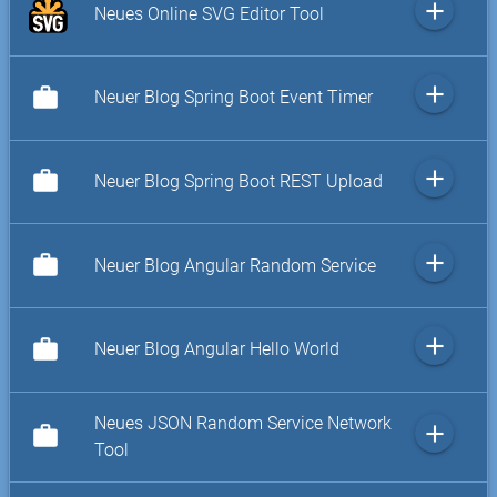
add
Neues Online SVG Editor Tool
add
work
Neuer Blog Spring Boot Event Timer
add
work
Neuer Blog Spring Boot REST Upload
add
work
Neuer Blog Angular Random Service
add
work
Neuer Blog Angular Hello World
Neues JSON Random Service Network
add
work
Tool