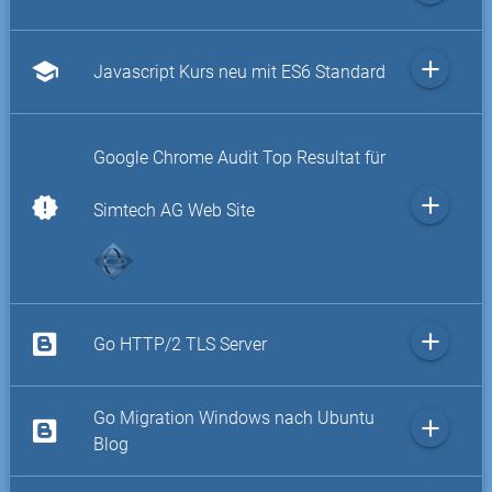
add
school
Javascript Kurs neu mit ES6 Standard
Google Chrome Audit Top Resultat für
add
new_releases
Simtech AG Web Site
add
Go HTTP/2 TLS Server
Go Migration Windows nach Ubuntu
add
Blog