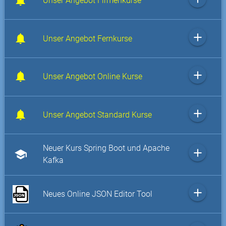
Unser Angebot Firmenkurse
add
Unser Angebot Fernkurse
add
Unser Angebot Online Kurse
add
Unser Angebot Standard Kurse
Neuer Kurs Spring Boot und Apache
add
school
Kafka
add
Neues Online JSON Editor Tool