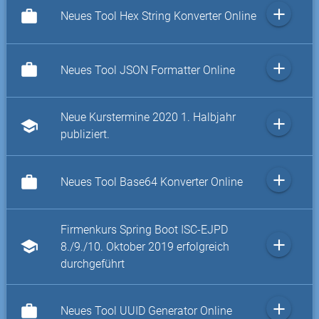
add
work
Neues Tool Hex String Konverter Online
add
work
Neues Tool JSON Formatter Online
Neue Kurstermine 2020 1. Halbjahr
add
school
publiziert.
add
work
Neues Tool Base64 Konverter Online
Firmenkurs Spring Boot ISC-EJPD
add
school
8./9./10. Oktober 2019 erfolgreich
durchgeführt
add
work
Neues Tool UUID Generator Online