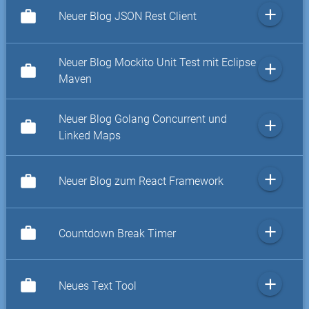
add
work
Neuer Blog JSON Rest Client
Neuer Blog Mockito Unit Test mit Eclipse
add
work
Maven
Neuer Blog Golang Concurrent und
add
work
Linked Maps
add
work
Neuer Blog zum React Framework
add
work
Countdown Break Timer
add
work
Neues Text Tool