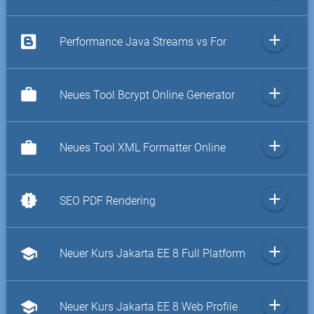
add
Performance Java Streams vs For
add
work
Neues Tool Bcrypt Online Generator
add
work
Neues Tool XML Formatter Online
add
new_releases
SEO PDF Rendering
add
school
Neuer Kurs Jakarta EE 8 Full Platform
add
school
Neuer Kurs Jakarta EE 8 Web Profile