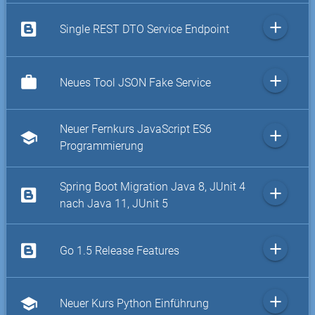
add
Single REST DTO Service Endpoint
add
work
Neues Tool JSON Fake Service
Neuer Fernkurs JavaScript ES6
add
school
Programmierung
Spring Boot Migration Java 8, JUnit 4
add
nach Java 11, JUnit 5
add
Go 1.5 Release Features
add
school
Neuer Kurs Python Einführung