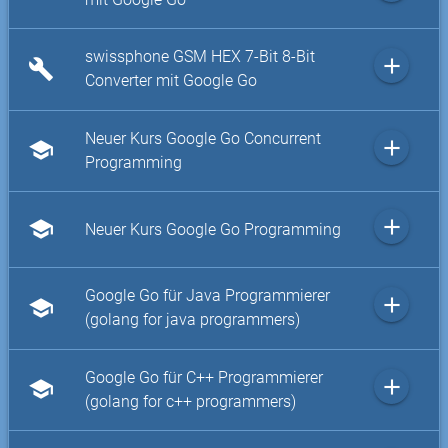
swissphone GSM HEX 7-Bit 8-Bit
add
build
Converter mit Google Go
Neuer Kurs Google Go Concurrent
add
school
Programming
add
school
Neuer Kurs Google Go Programming
Google Go für Java Programmierer
add
school
(golang for java programmers)
Google Go für C++ Programmierer
add
school
(golang for c++ programmers)