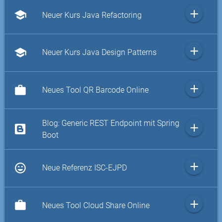
add
school
Neuer Kurs Java Refactoring
add
school
Neuer Kurs Java Design Patterns
add
work
Neues Tool QR Barcode Online
Blog: Generic REST Endpoint mit Spring
add
Boot
add
sentiment_very_satisfied
Neue Referenz ISC-EJPD
add
work
Neues Tool Cloud Share Online