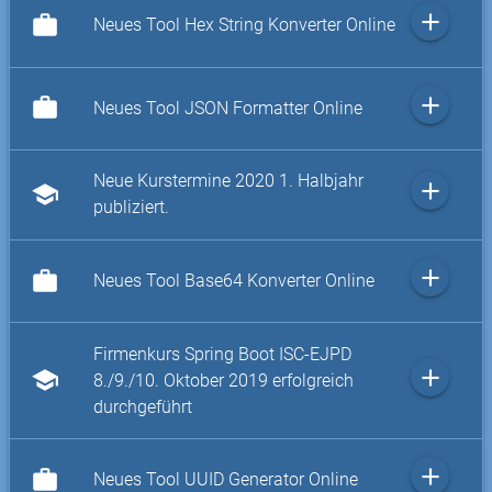
add
work
Neues Tool Hex String Konverter Online
add
work
Neues Tool JSON Formatter Online
Neue Kurstermine 2020 1. Halbjahr
add
school
publiziert.
add
work
Neues Tool Base64 Konverter Online
Firmenkurs Spring Boot ISC-EJPD
add
school
8./9./10. Oktober 2019 erfolgreich
durchgeführt
add
work
Neues Tool UUID Generator Online