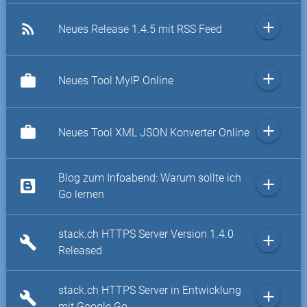
add
rss_feed
Neues Release 1.4.5 mit RSS Feed
add
work
Neues Tool MyIP Online
add
work
Neues Tool XML JSON Konverter Online
Blog zum Infoabend: Warum sollte ich
add
Go lernen
stack.ch HTTPS Server Version 1.4.0
add
build
Released
stack.ch HTTPS Server in Entwicklung
add
build
mit Google Go