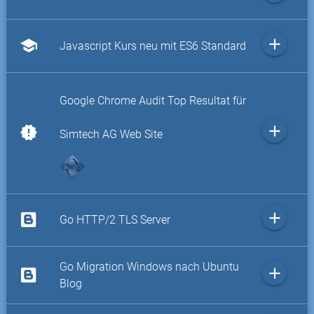
add
school
Javascript Kurs neu mit ES6 Standard
Google Chrome Audit Top Resultat für
add
new_releases
Simtech AG Web Site
add
Go HTTP/2 TLS Server
Go Migration Windows nach Ubuntu
add
Blog