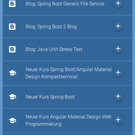
add
Blog: Spring Boot Generic File Service
add
Blog: Spring Boot 2 Blog
add
Blog: Java Unit Stress Test
Neuer Kurs Spring Boot/Angular Material
add
school
Design Kompaktseminar
add
school
Neuer Kurs Spring Boot
Neuer Kurs Angular Material Design Web
add
school
Programmierung