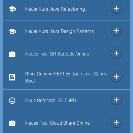
add
school
Neuer Kurs Java Refactoring
add
school
Neuer Kurs Java Design Patterns
add
work
Neues Tool QR Barcode Online
Blog: Generic REST Endpoint mit Spring
add
Boot
add
sentiment_very_satisfied
Neue Referenz ISC-EJPD
add
work
Neues Tool Cloud Share Online