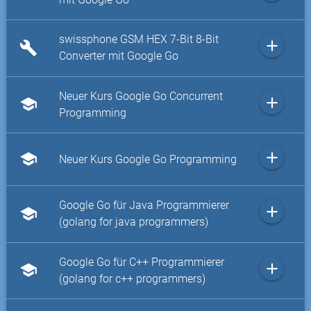
swissphone GSM HEX 7-Bit 8-Bit
add
build
Converter mit Google Go
Neuer Kurs Google Go Concurrent
add
school
Programming
add
school
Neuer Kurs Google Go Programming
Google Go für Java Programmierer
add
school
(golang for java programmers)
Google Go für C++ Programmierer
add
school
(golang for c++ programmers)