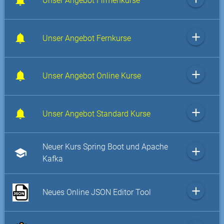
Unser Angebot Firmenkurse
add
Unser Angebot Fernkurse
add
Unser Angebot Online Kurse
add
Unser Angebot Standard Kurse
Neuer Kurs Spring Boot und Apache
add
school
Kafka
add
Neues Online JSON Editor Tool