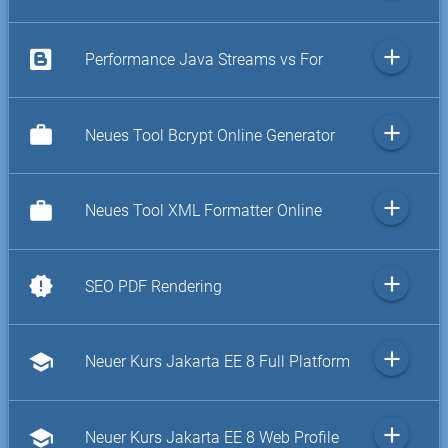
add
Performance Java Streams vs For
add
work
Neues Tool Bcrypt Online Generator
add
work
Neues Tool XML Formatter Online
add
new_releases
SEO PDF Rendering
add
school
Neuer Kurs Jakarta EE 8 Full Platform
add
school
Neuer Kurs Jakarta EE 8 Web Profile