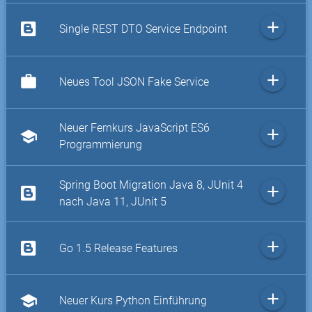
add
Single REST DTO Service Endpoint
add
work
Neues Tool JSON Fake Service
Neuer Fernkurs JavaScript ES6
add
school
Programmierung
Spring Boot Migration Java 8, JUnit 4
add
nach Java 11, JUnit 5
add
Go 1.5 Release Features
add
school
Neuer Kurs Python Einführung