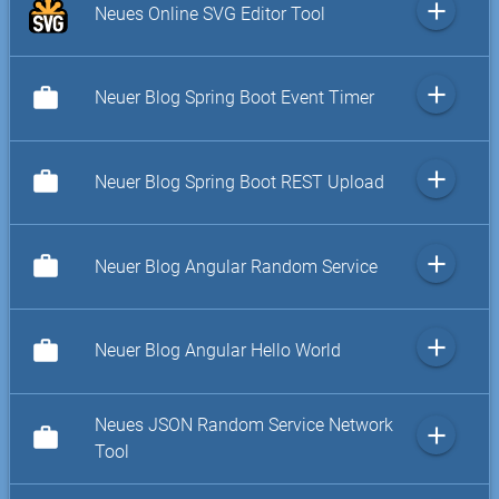
add
Neues Online SVG Editor Tool
add
work
Neuer Blog Spring Boot Event Timer
add
work
Neuer Blog Spring Boot REST Upload
add
work
Neuer Blog Angular Random Service
add
work
Neuer Blog Angular Hello World
Neues JSON Random Service Network
add
work
Tool