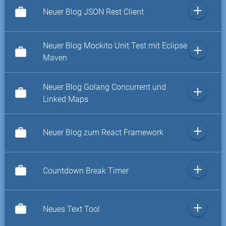
add
work
Neuer Blog JSON Rest Client
Neuer Blog Mockito Unit Test mit Eclipse
add
work
Maven
Neuer Blog Golang Concurrent und
add
work
Linked Maps
add
work
Neuer Blog zum React Framework
add
work
Countdown Break Timer
add
work
Neues Text Tool