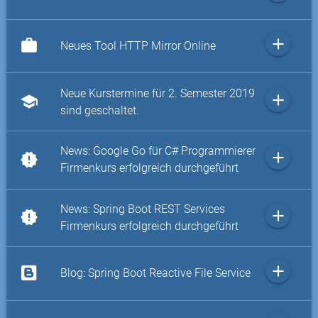
add
work
Neues Tool HTTP Mirror Online
Neue Kurstermine für 2. Semester 2019
add
school
sind geschaltet.
News: Google Go für C# Programmierer
add
new_releases
Firmenkurs erfolgreich durchgeführt
News: Spring Boot REST Services
add
new_releases
Firmenkurs erfolgreich durchgeführt
add
Blog: Spring Boot Reactive File Service