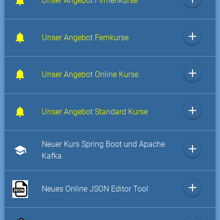
Unser Angebot Firmenkurse
add
Unser Angebot Fernkurse
add
Unser Angebot Online Kurse
add
Unser Angebot Standard Kurse
Neuer Kurs Spring Boot und Apache
add
school
Kafka
add
Neues Online JSON Editor Tool