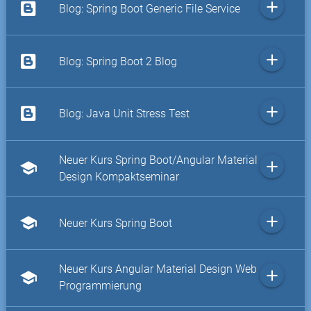
add
Blog: Spring Boot Generic File Service
add
Blog: Spring Boot 2 Blog
add
Blog: Java Unit Stress Test
Neuer Kurs Spring Boot/Angular Material
add
school
Design Kompaktseminar
add
school
Neuer Kurs Spring Boot
Neuer Kurs Angular Material Design Web
add
school
Programmierung