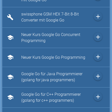
swissphone GSM HEX 7-Bit 8-Bit
add
build
Converter mit Google Go
Neuer Kurs Google Go Concurrent
add
school
Programming
add
school
Neuer Kurs Google Go Programming
Google Go für Java Programmierer
add
school
(golang for java programmers)
Google Go für C++ Programmierer
add
school
(golang for c++ programmers)