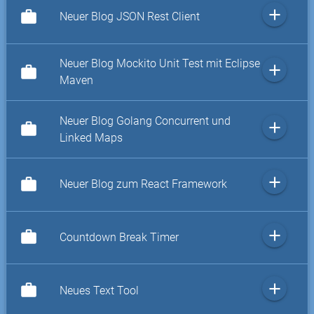
add
work
Neuer Blog JSON Rest Client
Neuer Blog Mockito Unit Test mit Eclipse
add
work
Maven
Neuer Blog Golang Concurrent und
add
work
Linked Maps
add
work
Neuer Blog zum React Framework
add
work
Countdown Break Timer
add
work
Neues Text Tool