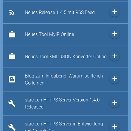
add
rss_feed
Neues Release 1.4.5 mit RSS Feed
add
work
Neues Tool MyIP Online
add
work
Neues Tool XML JSON Konverter Online
Blog zum Infoabend: Warum sollte ich
add
Go lernen
stack.ch HTTPS Server Version 1.4.0
add
build
Released
stack.ch HTTPS Server in Entwicklung
add
build
mit Google Go