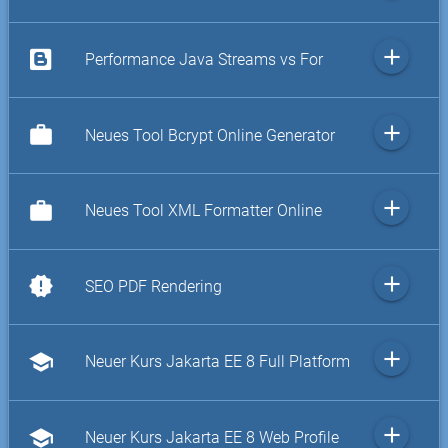
add
Performance Java Streams vs For
add
work
Neues Tool Bcrypt Online Generator
add
work
Neues Tool XML Formatter Online
add
new_releases
SEO PDF Rendering
add
school
Neuer Kurs Jakarta EE 8 Full Platform
add
school
Neuer Kurs Jakarta EE 8 Web Profile