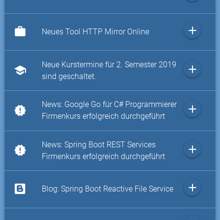
add
work
Neues Tool HTTP Mirror Online
Neue Kurstermine für 2. Semester 2019
add
school
sind geschaltet.
News: Google Go für C# Programmierer
add
new_releases
Firmenkurs erfolgreich durchgeführt
News: Spring Boot REST Services
add
new_releases
Firmenkurs erfolgreich durchgeführt
add
Blog: Spring Boot Reactive File Service