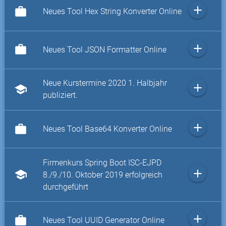
add
work
Neues Tool Hex String Konverter Online
add
work
Neues Tool JSON Formatter Online
Neue Kurstermine 2020 1. Halbjahr
add
school
publiziert.
add
work
Neues Tool Base64 Konverter Online
Firmenkurs Spring Boot ISC-EJPD
add
school
8./9./10. Oktober 2019 erfolgreich
durchgeführt
add
work
Neues Tool UUID Generator Online