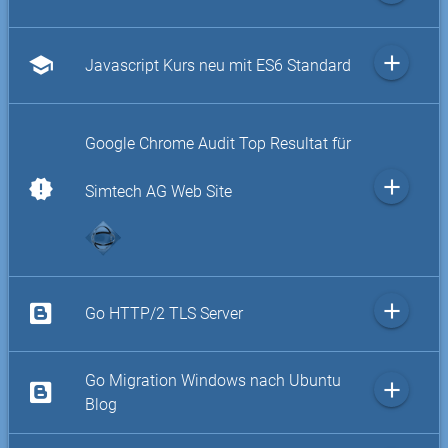
add
school
Javascript Kurs neu mit ES6 Standard
Google Chrome Audit Top Resultat für
add
new_releases
Simtech AG Web Site
add
Go HTTP/2 TLS Server
Go Migration Windows nach Ubuntu
add
Blog