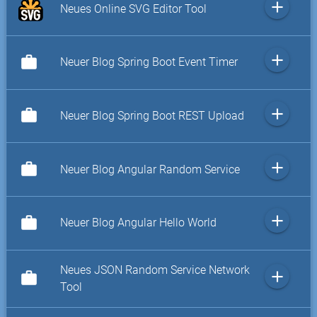
add
Neues Online SVG Editor Tool
add
work
Neuer Blog Spring Boot Event Timer
add
work
Neuer Blog Spring Boot REST Upload
add
work
Neuer Blog Angular Random Service
add
work
Neuer Blog Angular Hello World
Neues JSON Random Service Network
add
work
Tool