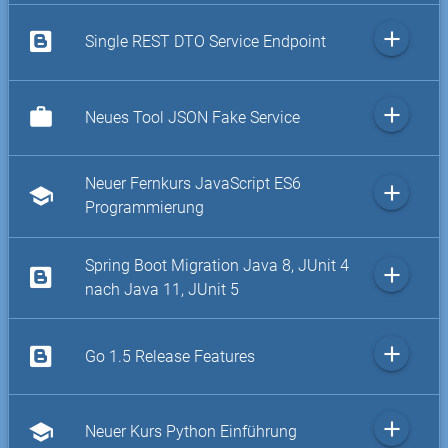
add
Single REST DTO Service Endpoint
add
work
Neues Tool JSON Fake Service
Neuer Fernkurs JavaScript ES6
add
school
Programmierung
Spring Boot Migration Java 8, JUnit 4
add
nach Java 11, JUnit 5
add
Go 1.5 Release Features
add
school
Neuer Kurs Python Einführung