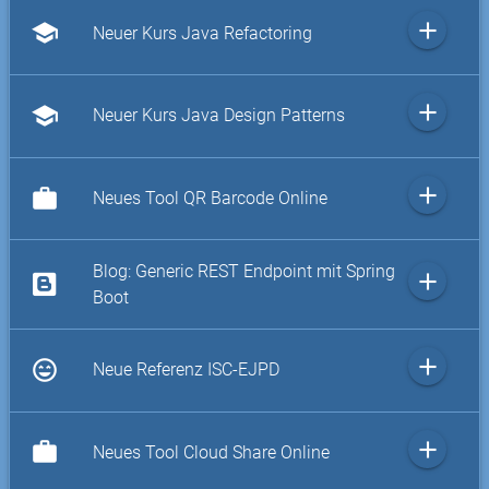
add
school
Neuer Kurs Java Refactoring
add
school
Neuer Kurs Java Design Patterns
add
work
Neues Tool QR Barcode Online
Blog: Generic REST Endpoint mit Spring
add
Boot
add
sentiment_very_satisfied
Neue Referenz ISC-EJPD
add
work
Neues Tool Cloud Share Online