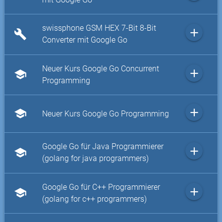
swissphone GSM HEX 7-Bit 8-Bit
add
build
Converter mit Google Go
Neuer Kurs Google Go Concurrent
add
school
Programming
add
school
Neuer Kurs Google Go Programming
Google Go für Java Programmierer
add
school
(golang for java programmers)
Google Go für C++ Programmierer
add
school
(golang for c++ programmers)