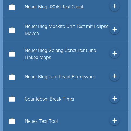
add
work
Neuer Blog JSON Rest Client
Neuer Blog Mockito Unit Test mit Eclipse
add
work
Maven
Neuer Blog Golang Concurrent und
add
work
Linked Maps
add
work
Neuer Blog zum React Framework
add
work
Countdown Break Timer
add
work
Neues Text Tool