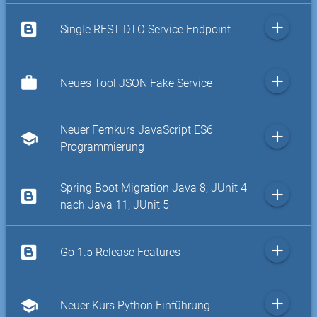
add
Single REST DTO Service Endpoint
add
work
Neues Tool JSON Fake Service
Neuer Fernkurs JavaScript ES6
add
school
Programmierung
Spring Boot Migration Java 8, JUnit 4
add
nach Java 11, JUnit 5
add
Go 1.5 Release Features
add
school
Neuer Kurs Python Einführung