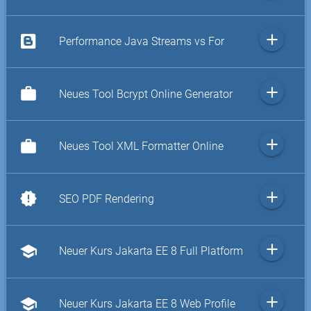
add
Performance Java Streams vs For
add
work
Neues Tool Bcrypt Online Generator
add
work
Neues Tool XML Formatter Online
add
new_releases
SEO PDF Rendering
add
school
Neuer Kurs Jakarta EE 8 Full Platform
add
school
Neuer Kurs Jakarta EE 8 Web Profile