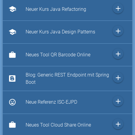
add
school
Neuer Kurs Java Refactoring
add
school
Neuer Kurs Java Design Patterns
add
work
Neues Tool QR Barcode Online
Blog: Generic REST Endpoint mit Spring
add
Boot
add
sentiment_very_satisfied
Neue Referenz ISC-EJPD
add
work
Neues Tool Cloud Share Online