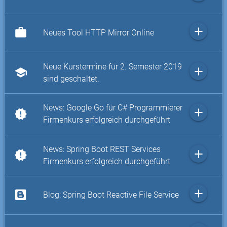
add
work
Neues Tool HTTP Mirror Online
Neue Kurstermine für 2. Semester 2019
add
school
sind geschaltet.
News: Google Go für C# Programmierer
add
new_releases
Firmenkurs erfolgreich durchgeführt
News: Spring Boot REST Services
add
new_releases
Firmenkurs erfolgreich durchgeführt
add
Blog: Spring Boot Reactive File Service