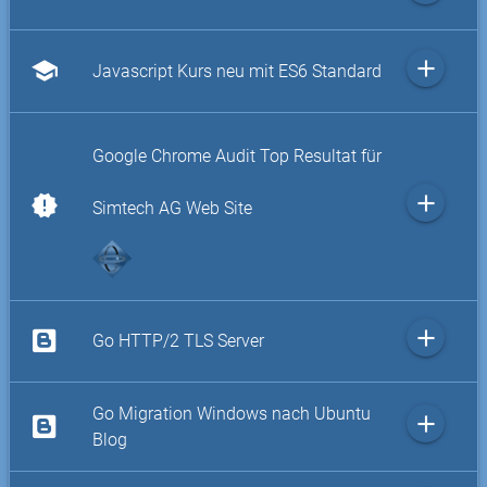
add
school
Javascript Kurs neu mit ES6 Standard
Google Chrome Audit Top Resultat für
add
new_releases
Simtech AG Web Site
add
Go HTTP/2 TLS Server
Go Migration Windows nach Ubuntu
add
Blog