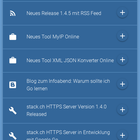
add
rss_feed
Neues Release 1.4.5 mit RSS Feed
add
work
Neues Tool MyIP Online
add
work
Neues Tool XML JSON Konverter Online
Blog zum Infoabend: Warum sollte ich
add
Go lernen
stack.ch HTTPS Server Version 1.4.0
add
build
Released
stack.ch HTTPS Server in Entwicklung
add
build
mit Google Go