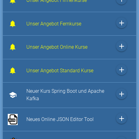
Unser Angebot Firmenkurse
add
Unser Angebot Fernkurse
add
Unser Angebot Online Kurse
add
Unser Angebot Standard Kurse
Neuer Kurs Spring Boot und Apache
add
school
Kafka
add
Neues Online JSON Editor Tool