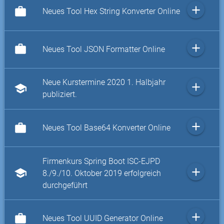
add
work
Neues Tool Hex String Konverter Online
add
work
Neues Tool JSON Formatter Online
Neue Kurstermine 2020 1. Halbjahr
add
school
publiziert.
add
work
Neues Tool Base64 Konverter Online
Firmenkurs Spring Boot ISC-EJPD
add
school
8./9./10. Oktober 2019 erfolgreich
durchgeführt
add
work
Neues Tool UUID Generator Online