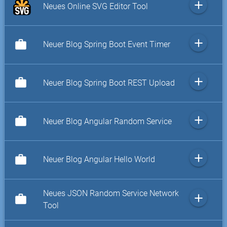
add
Neues Online SVG Editor Tool
add
work
Neuer Blog Spring Boot Event Timer
add
work
Neuer Blog Spring Boot REST Upload
add
work
Neuer Blog Angular Random Service
add
work
Neuer Blog Angular Hello World
Neues JSON Random Service Network
add
work
Tool