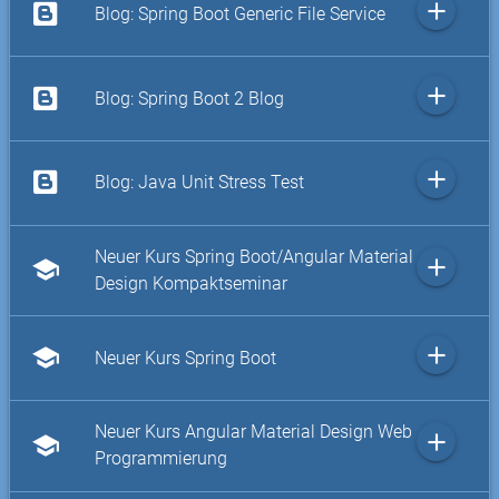
add
Blog: Spring Boot Generic File Service
add
Blog: Spring Boot 2 Blog
add
Blog: Java Unit Stress Test
Neuer Kurs Spring Boot/Angular Material
add
school
Design Kompaktseminar
add
school
Neuer Kurs Spring Boot
Neuer Kurs Angular Material Design Web
add
school
Programmierung