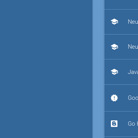
school
Neu
school
Neu
school
Jav
new_releases
Goo
Go 