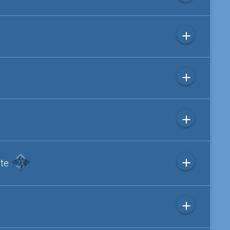
add
add
add
add
ite
add