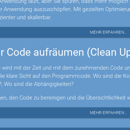
Anwendung läuft, aber Sie spüren, dass mehr möglich is
rer Anwendung auszuschöpfen. Mit gezielten Optimie
izienter und skalierbar.
MEHR ERFAHREN...
r Code aufräumen (Clean U
 wird mit der Zeit und mit dem zunehmenden Code unüb
e klare Sicht auf den Programmcode. Wo sind die Ko
?, Wo sind die Abhängigkeiten?
nen, den Code zu bereinigen und die Übersichtlichkeit 
MEHR ERFAHREN...