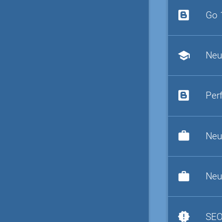
Go 
school
Neu
Per
work
Neu
work
Neu
new_releases
SEO