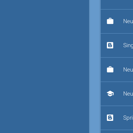
work
Neu
Sin
work
Neu
school
Neu
Spr