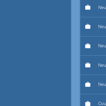
work
Neu
work
Neu
work
Neu
work
Neu
work
Neu
work
Cou