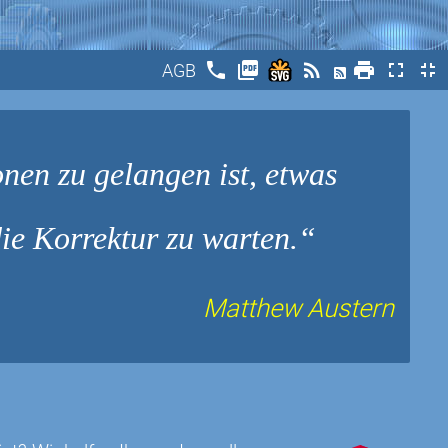
phone
picture_as_pdf
rss_feed
print
fullscreen
fullscreen_exit
AGB
onen zu gelangen ist, etwas
ie Korrektur zu warten.
Matthew Austern