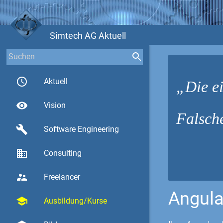
Simtech AG Aktuell
access_time
Aktuell
Die e
visibility
Vision
Falsche
build
Software Engineering
business
Consulting
supervisor_account
Freelancer
Angula
school
Ausbildung/Kurse