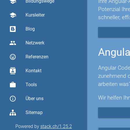
Ihre Angular-
school
Bildungswege
Potenzial Ih
school
Kursleiter
schneller, eff
Blog
group
Netzwerk
Angula
sentiment_very_satisfied
Referenzen
Angular Code
contacts
Kontakt
zunehmend di
arbeiten was
work
Tools
Wir helfen Ih
info_outline
Über uns
Sitemap
Powered by
stack.ch/1.25.2