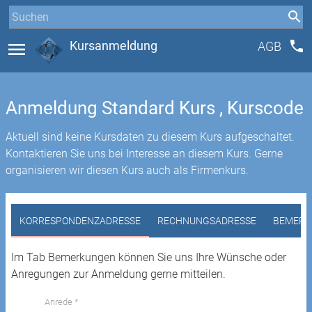
phone
menu
Kursanmeldung
AGB
Anmeldung Standard Kurs , Kurscode
Aktuell sind keine Kursdaten zu diesem Kurs aufgeschaltet.
Kontaktieren Sie uns bei Interesse an diesem Kurs. Gerne
organisieren wir diesen Kurs auch als Firmenkurs.
KORRESPONDENZADRESSE
RECHNUNGSADRESSE
BEMERK
Im Tab Bemerkungen können Sie uns Ihre Wünsche oder
Anregungen zur Anmeldung gerne mitteilen.
Anrede *