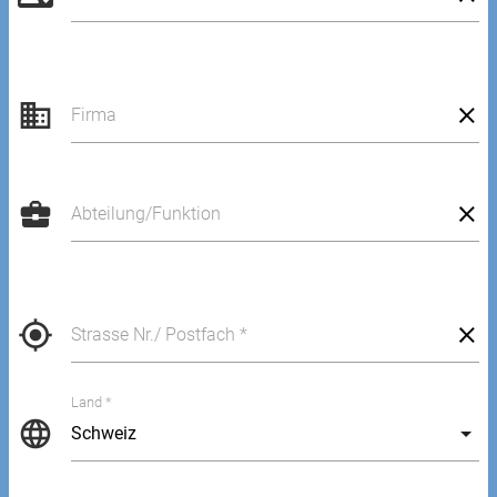
business
Firma
business_center
Abteilung/Funktion
my_location
Strasse Nr./ Postfach *
Land *
language