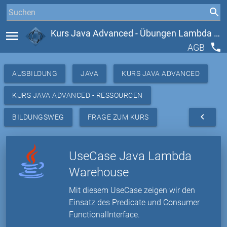
menu
Kurs Java Advanced - Übungen Lambda & Stream API
phone
AGB
AUSBILDUNG
JAVA
KURS JAVA ADVANCED
KURS JAVA ADVANCED - RESSOURCEN
navigate_before
BILDUNGSWEG
FRAGE ZUM KURS
UseCase Java Lambda
Warehouse
Mit diesem UseCase zeigen wir den
Einsatz des Predicate und Consumer
FunctionalInterface.