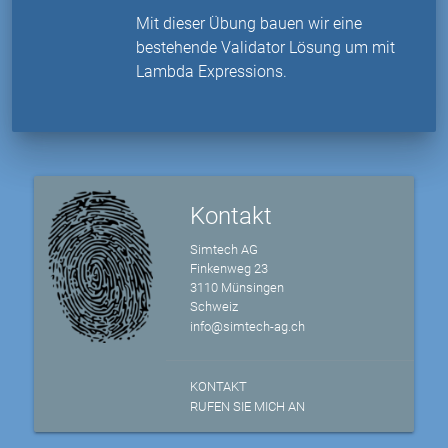
Mit dieser Übung bauen wir eine
bestehende Validator Lösung um mit
Lambda Expressions.
Kontakt
Simtech AG
Finkenweg 23
3110 Münsingen
Schweiz
info@simtech-ag.ch
KONTAKT
RUFEN SIE MICH AN