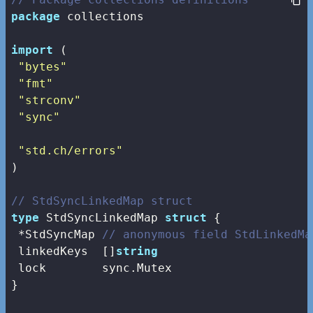
package
 collections

import
 (

"bytes"
"fmt"
"strconv"
"sync"
"std.ch/errors"
)

// StdSyncLinkedMap struct
type
 StdSyncLinkedMap 
struct
 {

 *StdSyncMap 
// anonymous field StdLinkedMa
 linkedKeys  []
string
 lock        sync.Mutex

}
