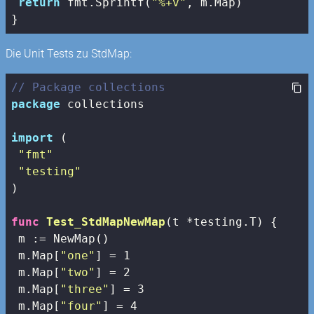
return
 fmt.Sprintf(
"%+v"
, m.Map)

}
Die Unit Tests zu StdMap:
// Package collections
package
 collections

import
 (

"fmt"
"testing"
)

func
Test_StdMapNewMap
(t *testing.T)
 {

 m := NewMap() 

 m.Map[
"one"
] = 
1
 m.Map[
"two"
] = 
2
 m.Map[
"three"
] = 
3
 m.Map[
"four"
] = 
4