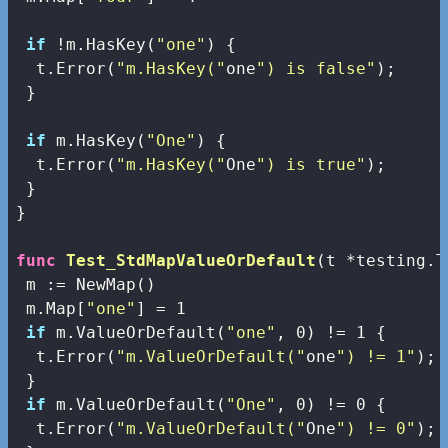
if
 !m.HasKey(
"one"
) {

  t.Error(
"m.HasKey("
one
") is false"
);

 }

if
 m.HasKey(
"One"
) {

  t.Error(
"m.HasKey("
One
") is true"
);

 }

}

func
Test_StdMapValueOrDefault
(t *testing.T
 m := NewMap() 

 m.Map[
"one"
] = 
1
if
 m.ValueOrDefault(
"one"
, 
0
) != 
1
 {

  t.Error(
"m.ValueOrDefault("
one
") != 1"
); 
 }

if
 m.ValueOrDefault(
"One"
, 
0
) != 
0
 {

  t.Error(
"m.ValueOrDefault("
One
") != 0"
); 