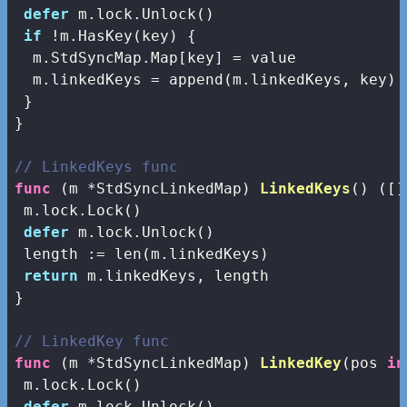
defer
 m.lock.Unlock()

if
 !m.HasKey(key) {

  m.StdSyncMap.Map[key] = value

  m.linkedKeys = 
append
(m.linkedKeys, key)

 }

}

// LinkedKeys func
func
(m *StdSyncLinkedMap)
LinkedKeys
()
([]
 m.lock.Lock()

defer
 m.lock.Unlock()

 length := 
len
(m.linkedKeys)

return
 m.linkedKeys, length

}

// LinkedKey func
func
(m *StdSyncLinkedMap)
LinkedKey
(pos 
in
 m.lock.Lock()

defer
 m.lock.Unlock()
