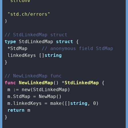
"strconv"
"std.ch/errors"
)

// StdLinkedMap struct
type
 StdLinkedMap 
struct
 {

 *StdMap     
// anonymous field StdMap
 linkedKeys []
string
}

// NewLinkedMap func
func
NewLinkedMap
()
 *
StdLinkedMap
 {

 m := 
new
(StdLinkedMap)

 m.StdMap = NewMap()

 m.linkedKeys = 
make
([]
string
, 
0
)

return
 m

}
