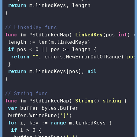
return
 m.linkedKeys, length

}

// LinkedKey func
func
(m *StdLinkedMap)
LinkedKey
(pos 
int
)
(
 length := 
len
(m.linkedKeys)

if
 pos < 
0
 || pos >= length {

return
""
, errors.NewErrorOutOfRange(
"pos
 }

return
 m.linkedKeys[pos], 
nil
}

// String func
func
(m *StdLinkedMap)
String
()
string
 {

var
 buffer bytes.Buffer

 buffer.WriteRune(
'['
)

for
 i, key := 
range
 m.linkedKeys {

if
 i > 
0
 {
