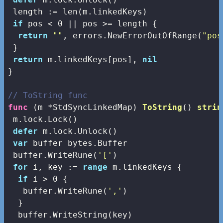
 length := 
len
(m.linkedKeys)

if
 pos < 
0
 || pos >= length {

return
""
, errors.NewErrorOutOfRange(
"pos
 }

return
 m.linkedKeys[pos], 
nil
}

// ToString func
func
(m *StdSyncLinkedMap)
ToString
()
strin
 m.lock.Lock()

defer
 m.lock.Unlock()

var
 buffer bytes.Buffer

 buffer.WriteRune(
'['
)

for
 i, key := 
range
 m.linkedKeys {

if
 i > 
0
 {

   buffer.WriteRune(
','
)

  }

  buffer.WriteString(key)
