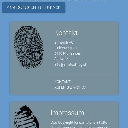
ANREGUNG UND FEEDBACK
Kontakt
Simtech AG
Finkenweg 23
3110 Münsingen
Schweiz
info@simtech-ag.ch
KONTAKT
RUFEN SIE MICH AN
Impressum
Das Copyright für sämtliche Inhalte
dieser Website liegt bei Simtech AG,