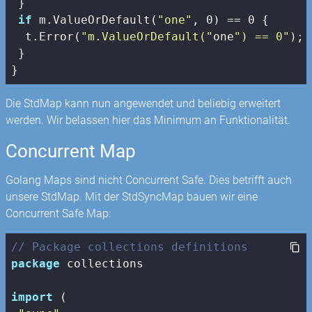
 }

if
 m.ValueOrDefault(
"one"
, 
0
) == 
0
 {

  t.Error(
"m.ValueOrDefault("
one
") == 0"
); 
 }

}
Die StdMap kann nun angewendet und beliebig erweitert
werden. Wir belassen hier das Minimum an Funktionalität.
Concurrent Map
Golang Maps sind nicht Concurrent Safe. Dies betrifft auch
unsere StdMap. Mit der StdSyncMap bauen wir eine
Concurrent Safe Map:
// Package collections definitions
package
 collections

import
 (
