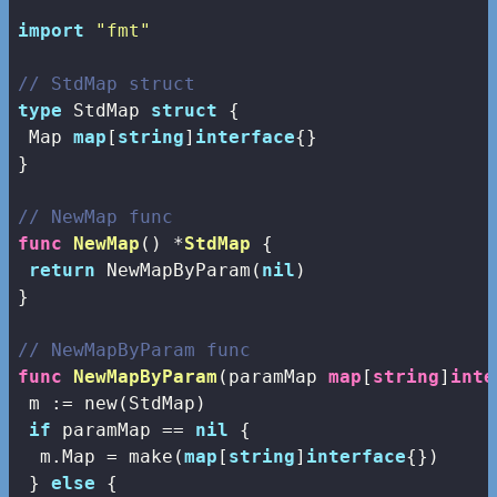
import
"fmt"
// StdMap struct
type
 StdMap 
struct
 {

 Map 
map
[
string
]
interface
{}

}

// NewMap func
func
NewMap
()
 *
StdMap
 {

return
 NewMapByParam(
nil
)

}

// NewMapByParam func
func
NewMapByParam
(paramMap 
map
[
string
]
inte
 m := 
new
(StdMap)

if
 paramMap == 
nil
 {

  m.Map = 
make
(
map
[
string
]
interface
{})

 } 
else
 {
