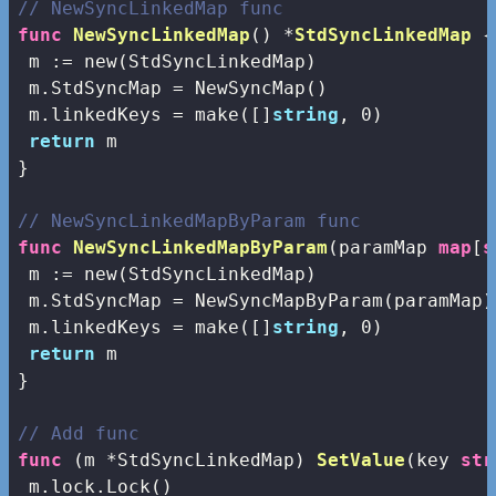
// NewSyncLinkedMap func
func
NewSyncLinkedMap
()
 *
StdSyncLinkedMap
 {

 m := 
new
(StdSyncLinkedMap)

 m.StdSyncMap = NewSyncMap()

 m.linkedKeys = 
make
([]
string
, 
0
)

return
 m

}

// NewSyncLinkedMapByParam func
func
NewSyncLinkedMapByParam
(paramMap 
map
[
s
 m := 
new
(StdSyncLinkedMap)

 m.StdSyncMap = NewSyncMapByParam(paramMap)

 m.linkedKeys = 
make
([]
string
, 
0
)

return
 m

}

// Add func
func
(m *StdSyncLinkedMap)
SetValue
(key 
str
 m.lock.Lock()
