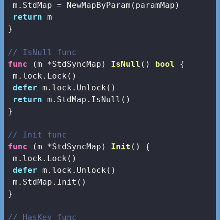
 m.StdMap = NewMapByParam(paramMap)

return
 m

}

// IsNull func
func
(m *StdSyncMap)
IsNull
()
bool
 {

 m.lock.Lock()

defer
 m.lock.Unlock()

return
 m.StdMap.IsNull()

}

// Init func
func
(m *StdSyncMap)
Init
()
 {

 m.lock.Lock()

defer
 m.lock.Unlock()

 m.StdMap.Init()

}

// HasKey func