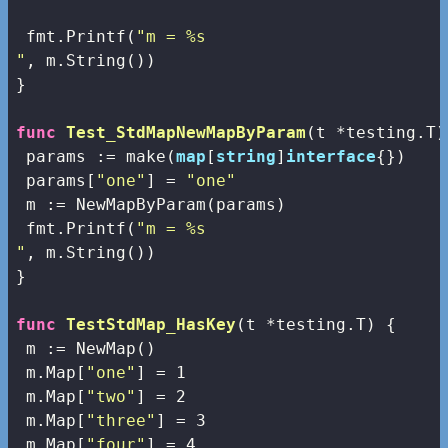
 fmt.Printf(
"m = %s

"
, m.String())

}

func
Test_StdMapNewMapByParam
(t *testing.T)
 params := 
make
(
map
[
string
]
interface
{})

 params[
"one"
] = 
"one"
 m := NewMapByParam(params) 

 fmt.Printf(
"m = %s

"
, m.String())

}

func
TestStdMap_HasKey
(t *testing.T)
 {

 m := NewMap() 

 m.Map[
"one"
] = 
1
 m.Map[
"two"
] = 
2
 m.Map[
"three"
] = 
3
 m.Map[
"four"
] = 
4