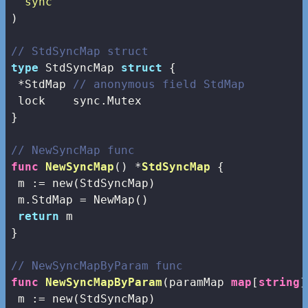
"sync"
)

// StdSyncMap struct
type
 StdSyncMap 
struct
 {

 *StdMap 
// anonymous field StdMap
 lock    sync.Mutex

}

// NewSyncMap func
func
NewSyncMap
()
 *
StdSyncMap
 {

 m := 
new
(StdSyncMap)

 m.StdMap = NewMap()

return
 m

}

// NewSyncMapByParam func
func
NewSyncMapByParam
(paramMap 
map
[
string
]
 m := 
new
(StdSyncMap)
