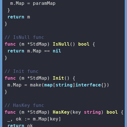
  m.Map = paramMap

 }

return
 m

}

// IsNull func
func
(m *StdMap)
IsNull
()
bool
 {

return
 m.Map == 
nil
}

// Init func
func
(m *StdMap)
Init
()
 {

 m.Map = 
make
(
map
[
string
]
interface
{})

}

// HasKey func
func
(m *StdMap)
HasKey
(key 
string
)
bool
 {

 _, ok := m.Map[key]

return
 ok
