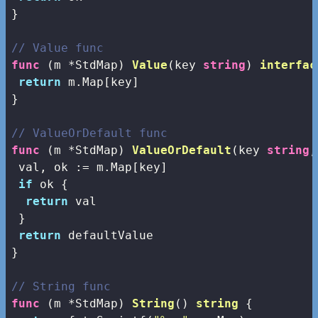
}

// Value func
func
(m *StdMap)
Value
(key 
string
)
interfac
return
 m.Map[key]

}

// ValueOrDefault func
func
(m *StdMap)
ValueOrDefault
(key 
string
,
 val, ok := m.Map[key]

if
 ok {

return
 val

 }

return
 defaultValue

}

// String func
func
(m *StdMap)
String
()
string
 {
