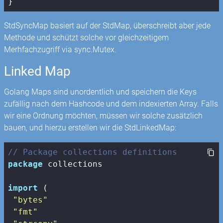
}
StdSyncMap basiert auf der StdMap, überschreibt aber jede
Methode und schützt solche vor gleichzeitigem
Merhfachzugriff via sync.Mutex.
Linked Map
Golang Maps sind unordentlich und speichern die Keys
zufällig nach dem Hashcode und dem indexierten Array. Falls
wir eine Ordnung möchten, müssen wir solche zusätzlich
bauen, und hierzu erstellen wir die StdLinkedMap:
// Package collections definitions
package
 collections

import
 (

"bytes"
"fmt"