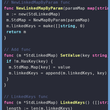
// NewLinkedMapByParam func
func
NewLinkedMapByParam
(paramMap 
map
[
strin
 m := 
new
(StdLinkedMap)

 m.StdMap = NewMapByParam(paramMap)

 m.linkedKeys = 
make
([]
string
, 
0
)

return
 m

}

// Add func
func
(m *StdLinkedMap)
SetValue
(key 
string
,
if
 !m.HasKey(key) {

  m.StdMap.Map[key] = value

  m.linkedKeys = 
append
(m.linkedKeys, key)

 }

}

// LinkedKeys func
func
(m *StdLinkedMap)
LinkedKeys
()
([]
stri
 length := 
len
(m.linkedKeys)
