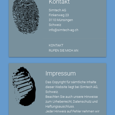
Kontakt
Simtech AG
Finkenweg 23
3110 Münsingen
Schweiz
info@simtech-ag.ch
KONTAKT
RUFEN SIE MICH AN
Impressum
Das Copyright für sämtliche Inhalte
dieser Website liegt bei Simtech AG,
Schweiz.
Beachten Sie auch unsere Hinweise
zum Urheberrecht, Datenschutz und
Haftungsauschluss.
Jeder Hinweis auf Fehler nehmen wir