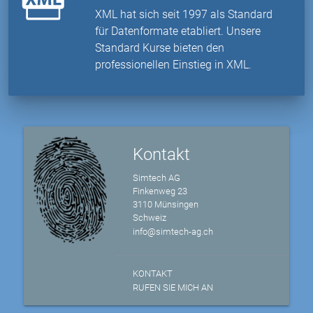
XML hat sich seit 1997 als Standard
für Datenformate etabliert. Unsere
Standard Kurse bieten den
professionellen Einstieg in XML.
Kontakt
Simtech AG
Finkenweg 23
3110 Münsingen
Schweiz
info@simtech-ag.ch
KONTAKT
RUFEN SIE MICH AN