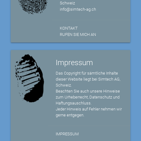
Schweiz
info@simtech-ag.ch
KONTAKT
RUFEN SIE MICH AN
Impressum
Das Copyright für sämtliche Inhalte
dieser Website liegt bei Simtech AG,
Schweiz.
Beachten Sie auch unsere Hinweise
zum Urheberrecht, Datenschutz und
Haftungsauschluss.
Jeder Hinweis auf Fehler nehmen wir
gerne entgegen.
IMPRESSUM