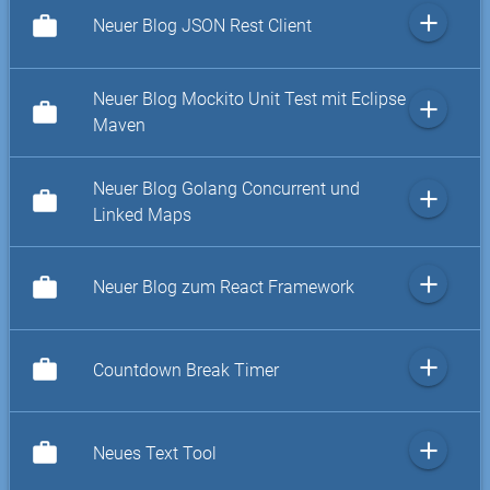
add
work
Neuer Blog JSON Rest Client
Neuer Blog Mockito Unit Test mit Eclipse
add
work
Maven
Neuer Blog Golang Concurrent und
add
work
Linked Maps
add
work
Neuer Blog zum React Framework
add
work
Countdown Break Timer
add
work
Neues Text Tool