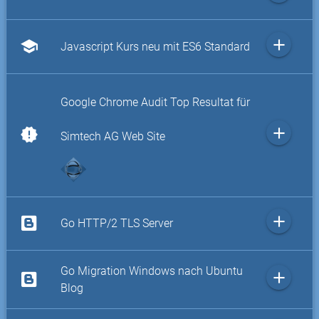
add
school
Javascript Kurs neu mit ES6 Standard
Google Chrome Audit Top Resultat für
add
new_releases
Simtech AG Web Site
add
Go HTTP/2 TLS Server
Go Migration Windows nach Ubuntu
add
Blog