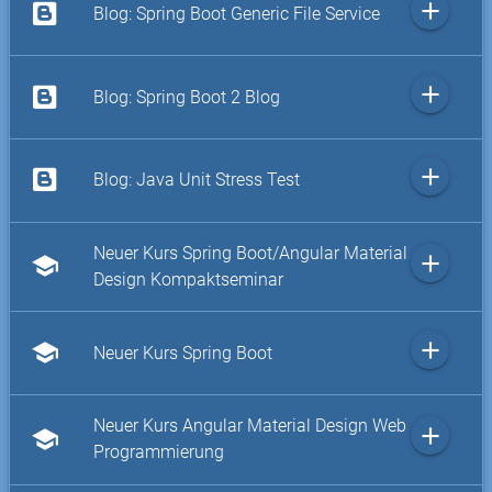
add
Blog: Spring Boot Generic File Service
add
Blog: Spring Boot 2 Blog
add
Blog: Java Unit Stress Test
Neuer Kurs Spring Boot/Angular Material
add
school
Design Kompaktseminar
add
school
Neuer Kurs Spring Boot
Neuer Kurs Angular Material Design Web
add
school
Programmierung