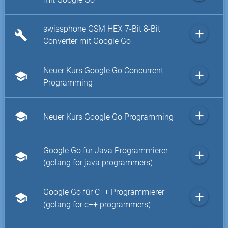
swissphone GSM HEX 7-Bit 8-Bit
add
build
Converter mit Google Go
Neuer Kurs Google Go Concurrent
add
school
Programming
add
school
Neuer Kurs Google Go Programming
Google Go für Java Programmierer
add
school
(golang for java programmers)
Google Go für C++ Programmierer
add
school
(golang for c++ programmers)