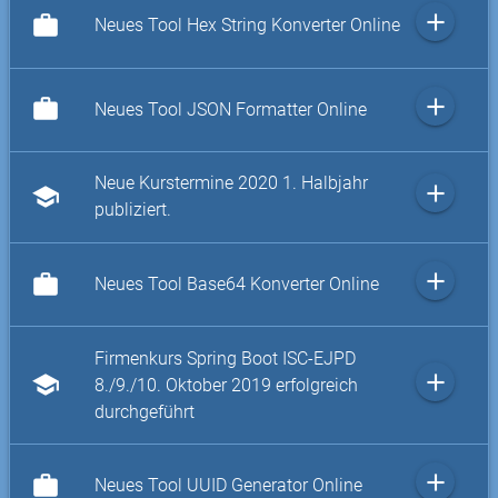
add
work
Neues Tool Hex String Konverter Online
add
work
Neues Tool JSON Formatter Online
Neue Kurstermine 2020 1. Halbjahr
add
school
publiziert.
add
work
Neues Tool Base64 Konverter Online
Firmenkurs Spring Boot ISC-EJPD
add
school
8./9./10. Oktober 2019 erfolgreich
durchgeführt
add
work
Neues Tool UUID Generator Online