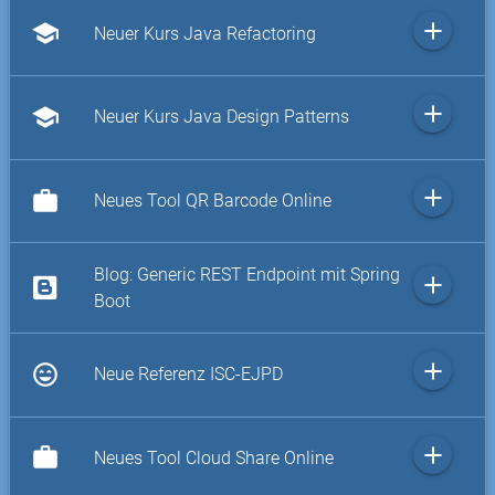
add
school
Neuer Kurs Java Refactoring
add
school
Neuer Kurs Java Design Patterns
add
work
Neues Tool QR Barcode Online
Blog: Generic REST Endpoint mit Spring
add
Boot
add
sentiment_very_satisfied
Neue Referenz ISC-EJPD
add
work
Neues Tool Cloud Share Online