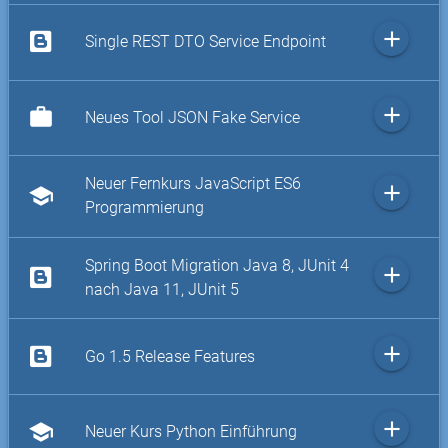
add
Single REST DTO Service Endpoint
add
work
Neues Tool JSON Fake Service
Neuer Fernkurs JavaScript ES6
add
school
Programmierung
Spring Boot Migration Java 8, JUnit 4
add
nach Java 11, JUnit 5
add
Go 1.5 Release Features
add
school
Neuer Kurs Python Einführung