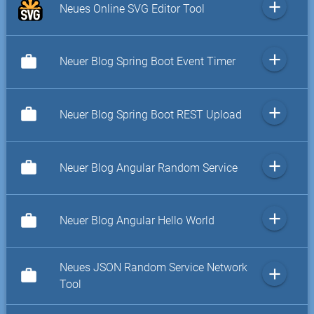
add
Neues Online SVG Editor Tool
add
work
Neuer Blog Spring Boot Event Timer
add
work
Neuer Blog Spring Boot REST Upload
add
work
Neuer Blog Angular Random Service
add
work
Neuer Blog Angular Hello World
Neues JSON Random Service Network
add
work
Tool