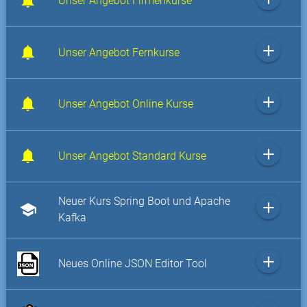
Unser Angebot Firmenkurse
add
Unser Angebot Fernkurse
add
Unser Angebot Online Kurse
add
Unser Angebot Standard Kurse
Neuer Kurs Spring Boot und Apache
add
school
Kafka
add
Neues Online JSON Editor Tool