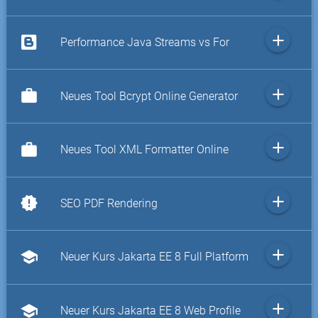
add
Performance Java Streams vs For
add
work
Neues Tool Bcrypt Online Generator
add
work
Neues Tool XML Formatter Online
add
new_releases
SEO PDF Rendering
add
school
Neuer Kurs Jakarta EE 8 Full Platform
add
school
Neuer Kurs Jakarta EE 8 Web Profile