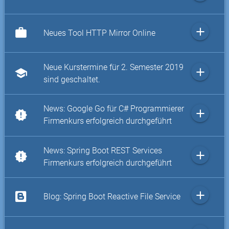
add
work
Neues Tool HTTP Mirror Online
Neue Kurstermine für 2. Semester 2019
add
school
sind geschaltet.
News: Google Go für C# Programmierer
add
new_releases
Firmenkurs erfolgreich durchgeführt
News: Spring Boot REST Services
add
new_releases
Firmenkurs erfolgreich durchgeführt
add
Blog: Spring Boot Reactive File Service