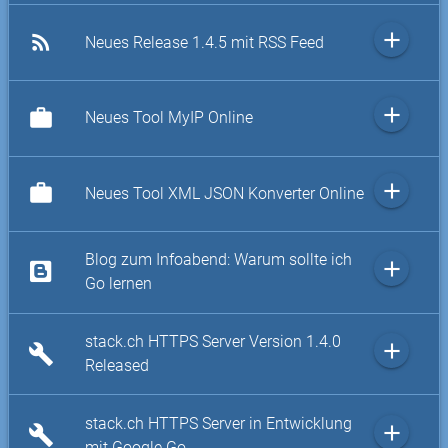
add
rss_feed
Neues Release 1.4.5 mit RSS Feed
add
work
Neues Tool MyIP Online
add
work
Neues Tool XML JSON Konverter Online
Blog zum Infoabend: Warum sollte ich
add
Go lernen
stack.ch HTTPS Server Version 1.4.0
add
build
Released
stack.ch HTTPS Server in Entwicklung
add
build
mit Google Go