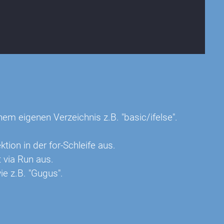
em eigenen Verzeichnis z.B. "basic/ifelse".
on in der for-Schleife aus.
 via Run aus.
e z.B. "Gugus".