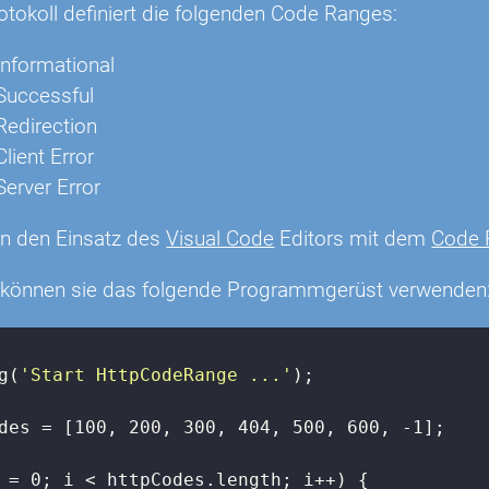
tokoll definiert die folgenden Code Ranges:
Informational
Successful
Redirection
lient Error
Server Error
n den Einsatz des
Visual Code
Editors mit dem
Code 
 können sie das folgende Programmgerüst verwenden
g(
'Start HttpCodeRange ...'
);

des = [
100
, 
200
, 
300
, 
404
, 
500
, 
600
, 
-1
];

 = 
0
; i < httpCodes.length; i++) {
