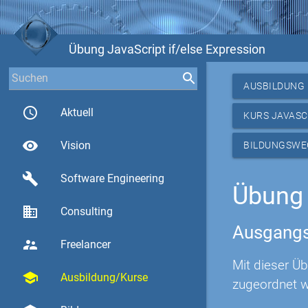
Übung JavaScript if/else Expression
AUSBILDUNG
access_time
Aktuell
KURS JAVASC
visibility
Vision
BILDUNGSWE
build
Software Engineering
Übung 
business
Consulting
Ausgangs
supervisor_account
Freelancer
Mit dieser Ü
school
Ausbildung/Kurse
zugeordnet 