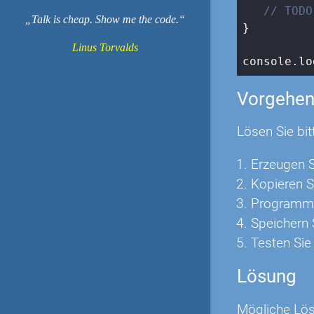
// TODO
Talk is cheap. Show me the code.
}

Linus Torvalds
console
.lo
Vorgehe
Lösen Sie bit
Erzeugen S
Kopieren Si
Programmie
Speichern 
Testen Sie
Lösung
Mögliche Lös