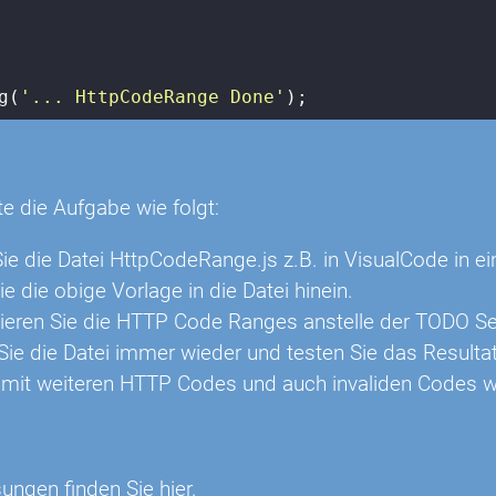
g(
'... HttpCodeRange Done'
);
n
te die Aufgabe wie folgt:
ie die Datei HttpCodeRange.js z.B. in VisualCode in ein
e die obige Vorlage in die Datei hinein.
ren Sie die HTTP Code Ranges anstelle der TODO Sekti
Sie die Datei immer wieder und testen Sie das Resultat
 mit weiteren HTTP Codes und auch invaliden Codes wi
ungen finden Sie
hier
.