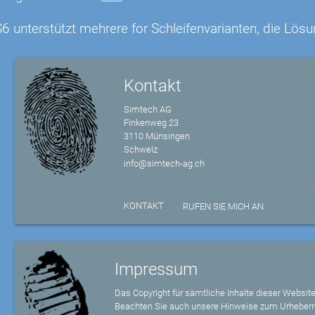
6 unterstützt mehrere for Schleifenvarianten, die Lösu
Kontakt
Simtech AG
Finkenweg 23
3110 Münsingen
Schweiz
info@simtech-ag.ch
KONTAKT
RUFEN SIE MICH AN
Impressum
Das Copyright für sämtliche Inhalte dieser Website
Beachten Sie auch unsere Hinweise zum Urheberr