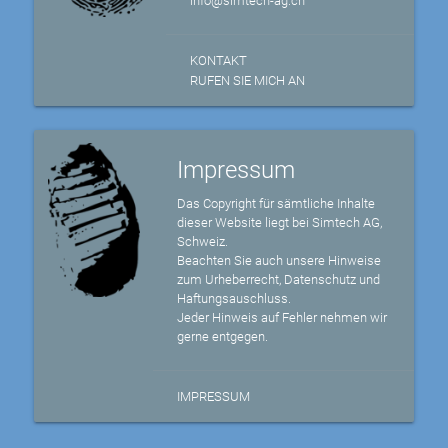
info@simtech-ag.ch
KONTAKT
RUFEN SIE MICH AN
Impressum
Das Copyright für sämtliche Inhalte
dieser Website liegt bei Simtech AG,
Schweiz.
Beachten Sie auch unsere Hinweise
zum Urheberrecht, Datenschutz und
Haftungsauschluss.
Jeder Hinweis auf Fehler nehmen wir
gerne entgegen.
IMPRESSUM