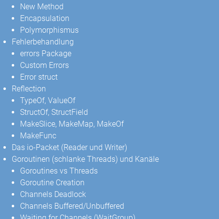
New Method
Encapsulation
Polymorphismus
Fehlerbehandlung
errors Package
Custom Errors
Error struct
Reflection
TypeOf, ValueOf
StructOf, StructField
MakeSlice, MakeMap, MakeOf
MakeFunc
Das io-Packet (Reader und Writer)
Goroutinen (schlanke Threads) und Kanäle
Goroutines vs Threads
Goroutine Creation
Channels Deadlock
Channels Buffered/Unbuffered
Waiting for Channels (WaitGroup)