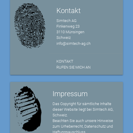
Kontakt
Simtech AG
Finkenweg 23
3110 Münsingen
Schweiz
info@simtech-ag.ch
KONTAKT
RUFEN SIE MICH AN
Impressum
Das Copyright für sämtliche Inhalte
dieser Website liegt bei Simtech AG,
Schweiz.
Beachten Sie auch unsere Hinweise
zum Urheberrecht, Datenschutz und
Haftungsauschluss.