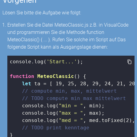
Lösen Sie bitte die Aufgabe wie folgt:
Erstellen Sie die Datei MeteoClassic.js z.B. in VisualCode
und programmieren Sie die Methode function
MeteoClassic() { ... }. Rufen Sie solche im Script auf.Das
folgende Script kann als Ausgangslage dienen:
console
.log(
'Start...'
);

function
MeteoClassic
(
) 
{

let
 ta = [ 
19
, 
25
, 
28
, 
29
, 
24
, 
21
, 
20
// compute min, max, mittelwert
// TODO compute min max mittelwert
console
.log(
"min = "
, min);

console
.log(
"max = "
, max);

console
.log(
"med = "
, med.toFixed(
2
),
// TODO print kenntage
}
