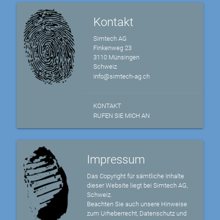
Kontakt
Simtech AG
Finkenweg 23
3110 Münsingen
Schweiz
info@simtech-ag.ch
KONTAKT
RUFEN SIE MICH AN
Impressum
Das Copyright für sämtliche Inhalte
dieser Website liegt bei Simtech AG,
Schweiz.
Beachten Sie auch unsere Hinweise
zum Urheberrecht, Datenschutz und