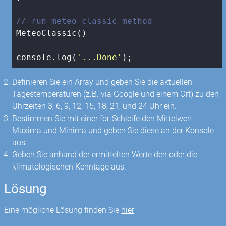
// run meteo classic method
MeteoClassic()

console
.log(
'...Done'
);
Definieren Sie ein Array und geben Sie die aktuellen
Tagestemperaturen (z.B. via Google und einem Ort) zu den
Uhrzeiten 3, 6, 9, 12, 15, 18, 21, und 24 Uhr ein.
Bestimmen Sie mit einer for-Schleife den Mittelwert,
Maxima und Minima und geben Sie diese an der Konsole
aus.
Geben Sie anhand der ermittelten Werte den oder die
klimatologischen Kenntage aus.
Lösung
Eine mögliche Lösung finden Sie
hier