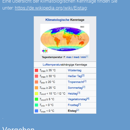
Eine Übersicht der klimatologischen Kenntage finden Sie
unter:
https://de.wikipedia.org/wiki/Eistag
:
.
Vorgehen