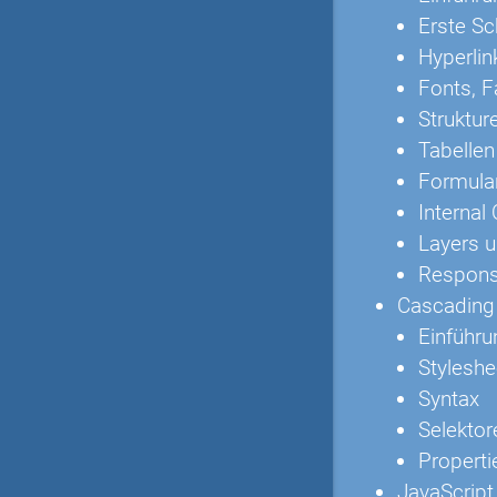
Erste Sc
Hyperlin
Fonts, F
Struktur
Tabellen
Formula
Internal
Layers u
Respons
Cascading 
Einführu
Styleshe
Syntax
Selektor
Properti
JavaScript