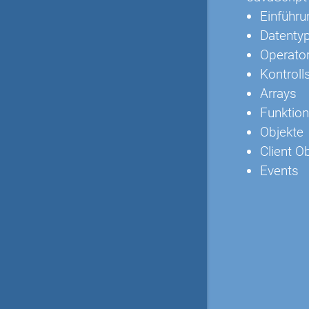
Einführu
Datenty
Operato
Kontroll
Arrays
Funktio
Objekte
Client O
Events