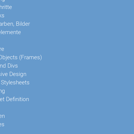
hritte
ks
arben, Bilder
elemente
re
 Objects (Frames)
nd Divs
ive Design
Stylesheets
ng
et Definition
en
es