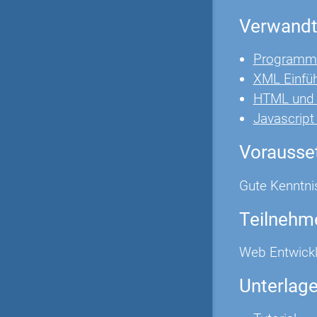
Verwandt
Programmi
XML Einfü
HTML und
Javascrip
Vorausse
Gute Kenntni
Teilnehm
Web Entwickl
Unterlag