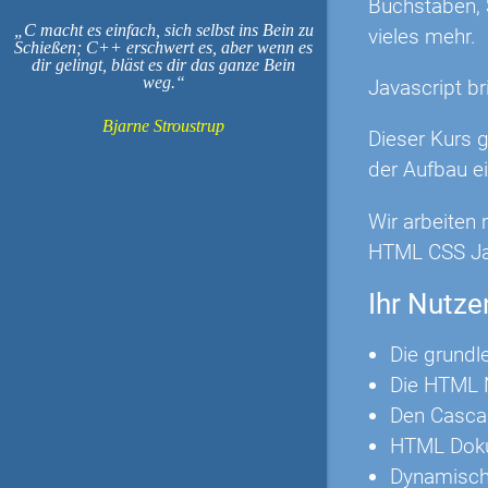
Buchstaben, S
C macht es einfach, sich selbst ins Bein zu
vieles mehr.
Schießen; C++ erschwert es, aber wenn es
dir gelingt, bläst es dir das ganze Bein
weg.
Javascript br
Bjarne Stroustrup
Dieser Kurs 
der Aufbau ei
Wir arbeiten 
HTML CSS Jav
Ihr Nutze
Die grundl
Die HTML N
Den Casca
HTML Doku
Dynamische