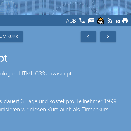
phone
picture_as_pdf
rss_feed
print
AGB
navigate_before
navigate_next
ZUM KURS
pt
nologien HTML CSS Javascript.
rs dauert 3 Tage und kostet pro Teilnehmer 1999
nisieren wir diesen Kurs auch als Firmenkurs.