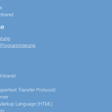
s
Intranet
se
hrung
t Programmierung
Intranet
pertext Transfer Protocol)
rver
 Markup Language (HTML)
ng