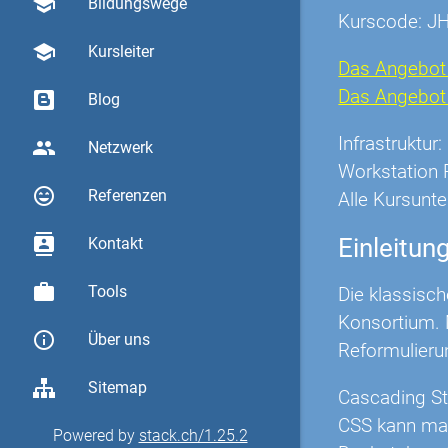
school
Bildungswege
Kurscode: J
school
Kursleiter
Das Angebot 
Das Angebot O
Blog
Infrastruktu
group
Netzwerk
Workstation 
sentiment_very_satisfied
Referenzen
Alle Kursunte
contacts
Einleitun
Kontakt
work
Tools
Die klassisc
Konsortium. 
info_outline
Über uns
Reformulieru
Sitemap
Cascading St
CSS kann man
Powered by
stack.ch/1.25.2