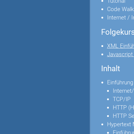
Tutorial
Code Walk
Internet / 
Folgekur
XML Einfü
Javascrip
Inhalt
Einführung
Internet/
TCP/IP
HTTP (Hy
HTTP Se
Hypertext
Einführu