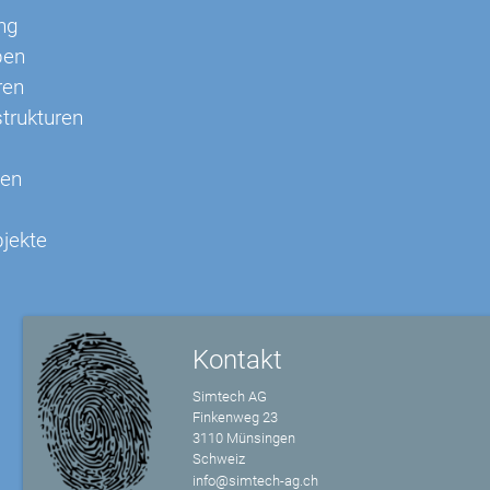
ng
pen
ren
strukturen
nen
bjekte
Kontakt
Simtech AG
Finkenweg 23
3110 Münsingen
Schweiz
info@simtech-ag.ch