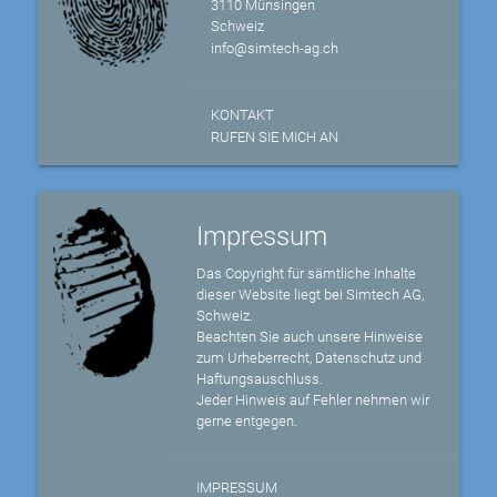
3110 Münsingen
Schweiz
info@simtech-ag.ch
KONTAKT
RUFEN SIE MICH AN
Impressum
Das Copyright für sämtliche Inhalte
dieser Website liegt bei Simtech AG,
Schweiz.
Beachten Sie auch unsere Hinweise
zum Urheberrecht, Datenschutz und
Haftungsauschluss.
Jeder Hinweis auf Fehler nehmen wir
gerne entgegen.
IMPRESSUM