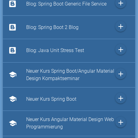
add
Blog: Spring Boot Generic File Service
add
Blog: Spring Boot 2 Blog
add
Blog: Java Unit Stress Test
Neuer Kurs Spring Boot/Angular Material
add
school
Design Kompaktseminar
add
school
Neuer Kurs Spring Boot
Neuer Kurs Angular Material Design Web
add
school
Programmierung