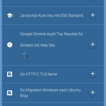
add
school
Javascript Kurs neu mit ES6 Standard
Google Chrome Audit Top Resultat für
add
new_releases
Simtech AG Web Site
add
Go HTTP/2 TLS Server
Go Migration Windows nach Ubuntu
add
Blog