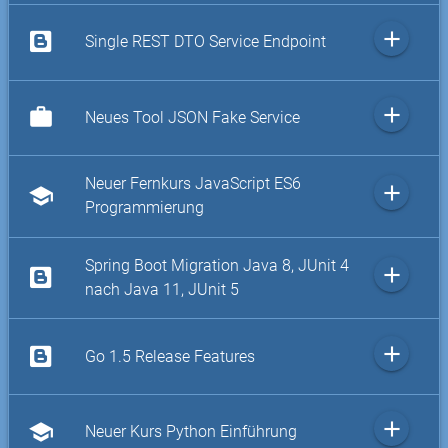
add
Single REST DTO Service Endpoint
add
work
Neues Tool JSON Fake Service
Neuer Fernkurs JavaScript ES6
add
school
Programmierung
Spring Boot Migration Java 8, JUnit 4
add
nach Java 11, JUnit 5
add
Go 1.5 Release Features
add
school
Neuer Kurs Python Einführung