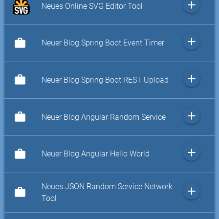
add
Neues Online SVG Editor Tool
add
work
Neuer Blog Spring Boot Event Timer
add
work
Neuer Blog Spring Boot REST Upload
add
work
Neuer Blog Angular Random Service
add
work
Neuer Blog Angular Hello World
Neues JSON Random Service Network
add
work
Tool