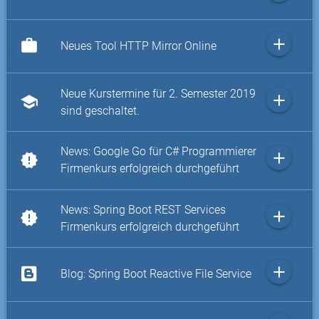
add
work
Neues Tool HTTP Mirror Online
Neue Kurstermine für 2. Semester 2019
add
school
sind geschaltet.
News: Google Go für C# Programmierer
add
new_releases
Firmenkurs erfolgreich durchgeführt
News: Spring Boot REST Services
add
new_releases
Firmenkurs erfolgreich durchgeführt
add
Blog: Spring Boot Reactive File Service