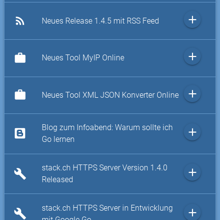
add
rss_feed
Neues Release 1.4.5 mit RSS Feed
add
work
Neues Tool MyIP Online
add
work
Neues Tool XML JSON Konverter Online
Blog zum Infoabend: Warum sollte ich
add
Go lernen
stack.ch HTTPS Server Version 1.4.0
add
build
Released
stack.ch HTTPS Server in Entwicklung
add
build
mit Google Go