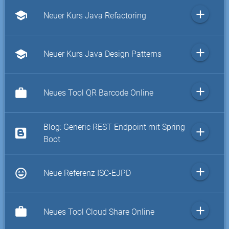
add
school
Neuer Kurs Java Refactoring
add
school
Neuer Kurs Java Design Patterns
add
work
Neues Tool QR Barcode Online
Blog: Generic REST Endpoint mit Spring
add
Boot
add
sentiment_very_satisfied
Neue Referenz ISC-EJPD
add
work
Neues Tool Cloud Share Online