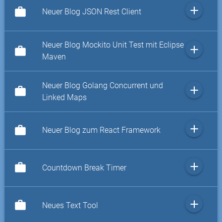
add
work
Neuer Blog JSON Rest Client
Neuer Blog Mockito Unit Test mit Eclipse
add
work
Maven
Neuer Blog Golang Concurrent und
add
work
Linked Maps
add
work
Neuer Blog zum React Framework
add
work
Countdown Break Timer
add
work
Neues Text Tool