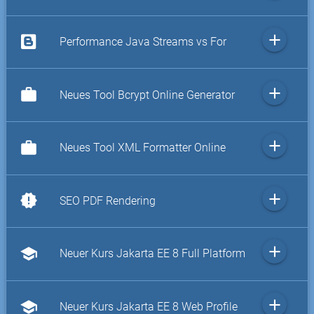
add
Performance Java Streams vs For
add
work
Neues Tool Bcrypt Online Generator
add
work
Neues Tool XML Formatter Online
add
new_releases
SEO PDF Rendering
add
school
Neuer Kurs Jakarta EE 8 Full Platform
add
school
Neuer Kurs Jakarta EE 8 Web Profile