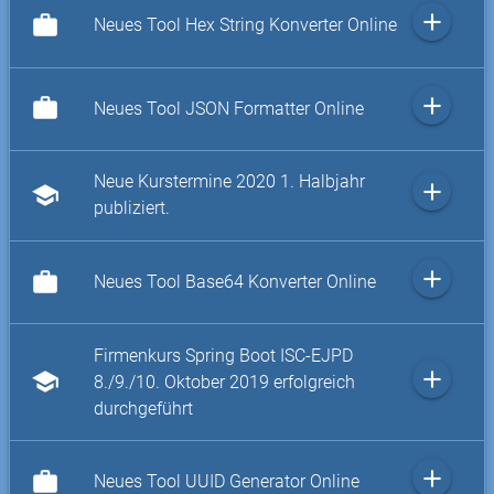
add
work
Neues Tool Hex String Konverter Online
add
work
Neues Tool JSON Formatter Online
Neue Kurstermine 2020 1. Halbjahr
add
school
publiziert.
add
work
Neues Tool Base64 Konverter Online
Firmenkurs Spring Boot ISC-EJPD
add
school
8./9./10. Oktober 2019 erfolgreich
durchgeführt
add
work
Neues Tool UUID Generator Online