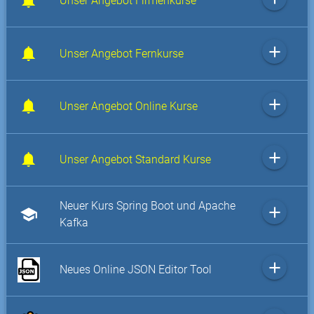
Unser Angebot Firmenkurse
add
Unser Angebot Fernkurse
add
Unser Angebot Online Kurse
add
Unser Angebot Standard Kurse
Neuer Kurs Spring Boot und Apache
add
school
Kafka
add
Neues Online JSON Editor Tool