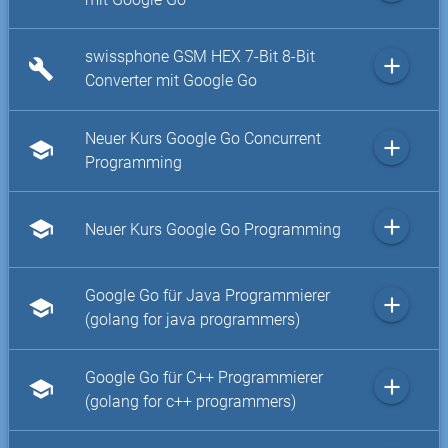
swissphone GSM HEX 7-Bit 8-Bit
add
build
Converter mit Google Go
Neuer Kurs Google Go Concurrent
add
school
Programming
add
school
Neuer Kurs Google Go Programming
Google Go für Java Programmierer
add
school
(golang for java programmers)
Google Go für C++ Programmierer
add
school
(golang for c++ programmers)