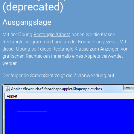
(deprecated)
Ausgangslage
Mit der Übung
Rectangle (Class)
haben Sie die Klasse
Rectangle programmiert und an der Konsole angezeigt. Mit
dieser Übung soll diese Rectangle Klasse zum Anzeigen von
grafischen Rechtecken innerhalb eines Applets verwendet
werden.
Der folgende ScreenShot zeigt die Zielanwendung auf: