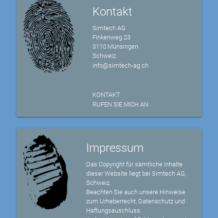
Kontakt
Simtech AG
Finkenweg 23
3110 Münsingen
Schweiz
info@simtech-ag.ch
KONTAKT
RUFEN SIE MICH AN
Impressum
Das Copyright für sämtliche Inhalte
dieser Website liegt bei Simtech AG,
Schweiz.
Beachten Sie auch unsere Hinweise
zum Urheberrecht, Datenschutz und
Haftungsauschluss.