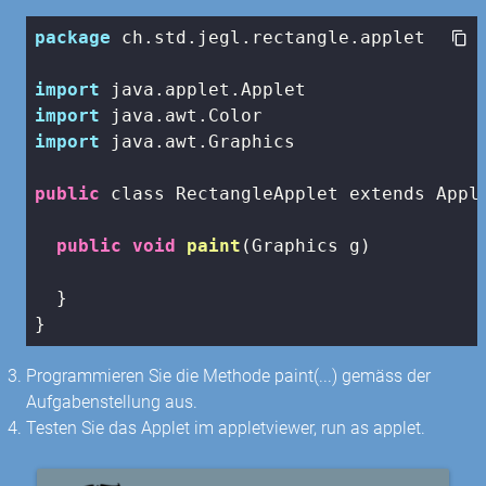
package
 ch.std.jegl.rectangle.applet

import
import
import
 java.awt.
Graphics

public
 class RectangleApplet extends Apple
public
void
paint
(Graphics g)
  }

}
Programmieren Sie die Methode paint(...) gemäss der
Aufgabenstellung aus.
Testen Sie das Applet im appletviewer, run as applet.