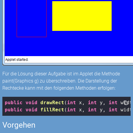
Für die Lösung dieser Aufgabe ist im Applet die Methode
paint(Graphics g) zu überschreiben. Die Darstellung der
Rechtecke kann mit den folgenden Methoden erfolgen:
public
void
drawRect
(
int
 x, 
int
 y, 
int
 widt
public
void
fillRect
(
int
 x, 
int
 y, 
int
 widt
Vorgehen