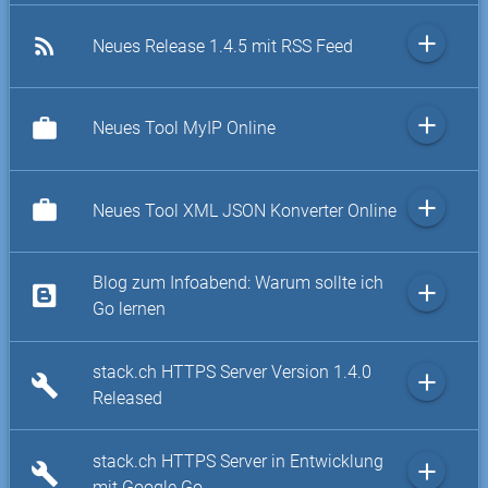
add
rss_feed
Neues Release 1.4.5 mit RSS Feed
add
work
Neues Tool MyIP Online
add
work
Neues Tool XML JSON Konverter Online
Blog zum Infoabend: Warum sollte ich
add
Go lernen
stack.ch HTTPS Server Version 1.4.0
add
build
Released
stack.ch HTTPS Server in Entwicklung
add
build
mit Google Go