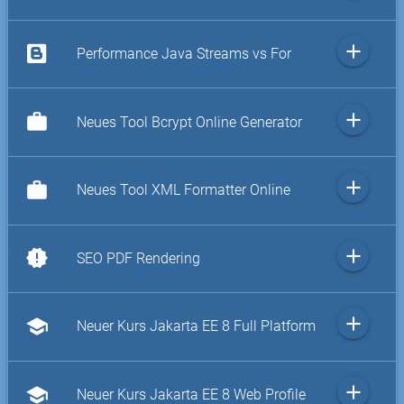
add
Performance Java Streams vs For
add
work
Neues Tool Bcrypt Online Generator
add
work
Neues Tool XML Formatter Online
add
new_releases
SEO PDF Rendering
add
school
Neuer Kurs Jakarta EE 8 Full Platform
add
school
Neuer Kurs Jakarta EE 8 Web Profile