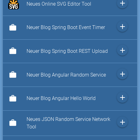
add
Neues Online SVG Editor Tool
add
work
Neuer Blog Spring Boot Event Timer
add
work
Neuer Blog Spring Boot REST Upload
add
work
Neuer Blog Angular Random Service
add
work
Neuer Blog Angular Hello World
Neues JSON Random Service Network
add
work
Tool