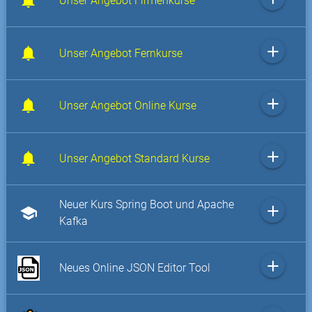
Unser Angebot Firmenkurse
add
Unser Angebot Fernkurse
add
Unser Angebot Online Kurse
add
Unser Angebot Standard Kurse
Neuer Kurs Spring Boot und Apache
add
school
Kafka
add
Neues Online JSON Editor Tool