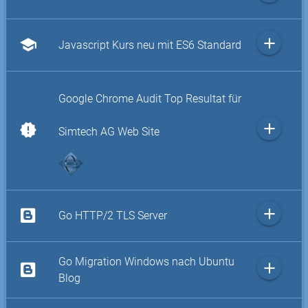
add
school
Javascript Kurs neu mit ES6 Standard
Google Chrome Audit Top Resultat für
add
new_releases
Simtech AG Web Site
add
Go HTTP/2 TLS Server
Go Migration Windows nach Ubuntu
add
Blog