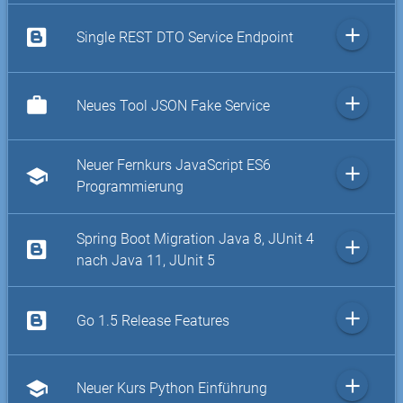
add
Single REST DTO Service Endpoint
add
work
Neues Tool JSON Fake Service
Neuer Fernkurs JavaScript ES6
add
school
Programmierung
Spring Boot Migration Java 8, JUnit 4
add
nach Java 11, JUnit 5
add
Go 1.5 Release Features
add
school
Neuer Kurs Python Einführung