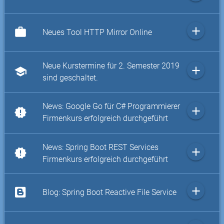
add
work
Neues Tool HTTP Mirror Online
Neue Kurstermine für 2. Semester 2019
add
school
sind geschaltet.
News: Google Go für C# Programmierer
add
new_releases
Firmenkurs erfolgreich durchgeführt
News: Spring Boot REST Services
add
new_releases
Firmenkurs erfolgreich durchgeführt
add
Blog: Spring Boot Reactive File Service