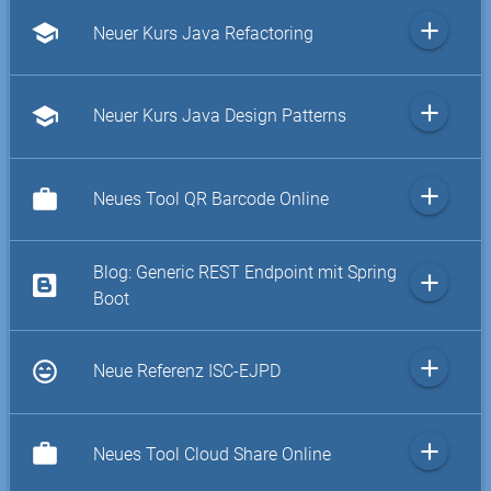
add
school
Neuer Kurs Java Refactoring
add
school
Neuer Kurs Java Design Patterns
add
work
Neues Tool QR Barcode Online
Blog: Generic REST Endpoint mit Spring
add
Boot
add
sentiment_very_satisfied
Neue Referenz ISC-EJPD
add
work
Neues Tool Cloud Share Online