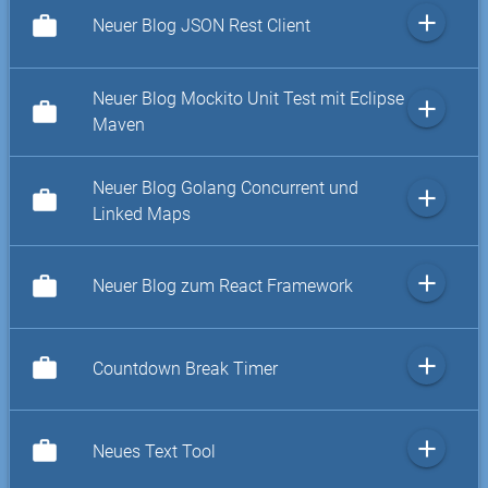
add
work
Neuer Blog JSON Rest Client
Neuer Blog Mockito Unit Test mit Eclipse
add
work
Maven
Neuer Blog Golang Concurrent und
add
work
Linked Maps
add
work
Neuer Blog zum React Framework
add
work
Countdown Break Timer
add
work
Neues Text Tool