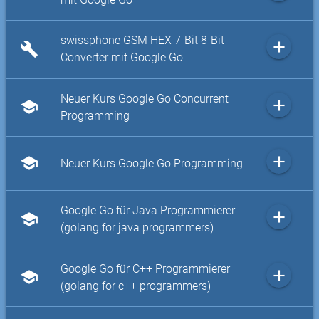
swissphone GSM HEX 7-Bit 8-Bit
add
build
Converter mit Google Go
Neuer Kurs Google Go Concurrent
add
school
Programming
add
school
Neuer Kurs Google Go Programming
Google Go für Java Programmierer
add
school
(golang for java programmers)
Google Go für C++ Programmierer
add
school
(golang for c++ programmers)