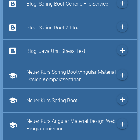
add
Blog: Spring Boot Generic File Service
add
Blog: Spring Boot 2 Blog
add
Blog: Java Unit Stress Test
Neuer Kurs Spring Boot/Angular Material
add
school
Design Kompaktseminar
add
school
Neuer Kurs Spring Boot
Neuer Kurs Angular Material Design Web
add
school
Programmierung