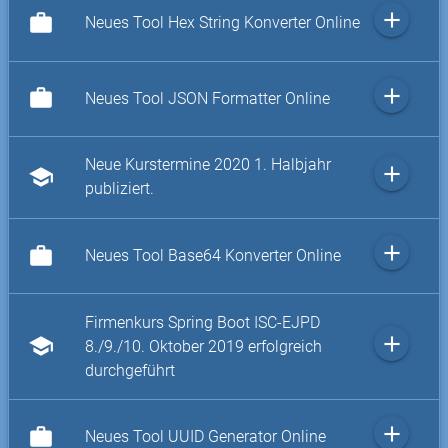
add
work
Neues Tool Hex String Konverter Online
add
work
Neues Tool JSON Formatter Online
Neue Kurstermine 2020 1. Halbjahr
add
school
publiziert.
add
work
Neues Tool Base64 Konverter Online
Firmenkurs Spring Boot ISC-EJPD
add
school
8./9./10. Oktober 2019 erfolgreich
durchgeführt
add
work
Neues Tool UUID Generator Online