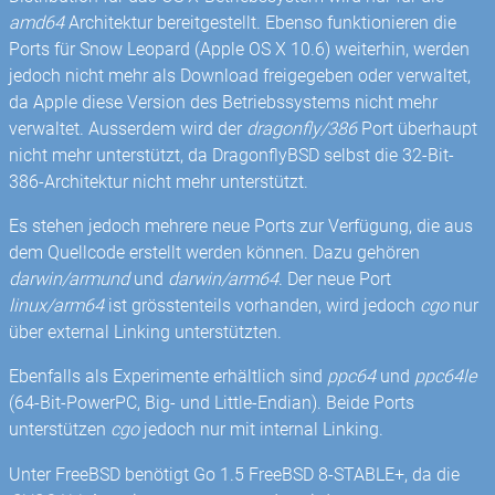
amd64
Architektur bereitgestellt. Ebenso funktionieren die
Ports für Snow Leopard (Apple OS X 10.6) weiterhin, werden
jedoch nicht mehr als Download freigegeben oder verwaltet,
da Apple diese Version des Betriebssystems nicht mehr
verwaltet. Ausserdem wird der
dragonfly/386
Port überhaupt
nicht mehr unterstützt, da DragonflyBSD selbst die 32-Bit-
386-Architektur nicht mehr unterstützt.
Es stehen jedoch mehrere neue Ports zur Verfügung, die aus
dem Quellcode erstellt werden können. Dazu gehören
darwin/armund
und
darwin/arm64
. Der neue Port
linux/arm64
ist grösstenteils vorhanden, wird jedoch
cgo
nur
über external Linking unterstützten.
Ebenfalls als Experimente erhältlich sind
ppc64
und
ppc64le
(64-Bit-PowerPC, Big- und Little-Endian). Beide Ports
unterstützen
cgo
jedoch nur mit internal Linking.
Unter FreeBSD benötigt Go 1.5 FreeBSD 8-STABLE+, da die