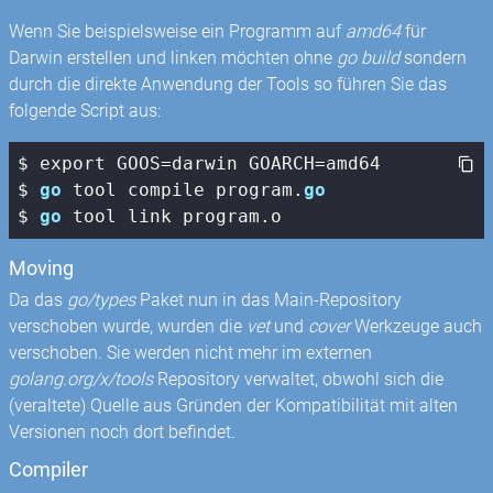
Wenn Sie beispielsweise ein Programm auf
amd64
für
Darwin erstellen und linken möchten ohne
go build
sondern
durch die direkte Anwendung der Tools so führen Sie das
folgende Script aus:
$ export GOOS=darwin GOARCH=amd64

$ 
go
 tool compile program.
go
$ 
go
 tool link program.o
Moving
Da das
go/types
Paket nun in das Main-Repository
verschoben wurde, wurden die
vet
und
cover
Werkzeuge auch
verschoben. Sie werden nicht mehr im externen
golang.org/x/tools
Repository verwaltet, obwohl sich die
(veraltete) Quelle aus Gründen der Kompatibilität mit alten
Versionen noch dort befindet.
Compiler