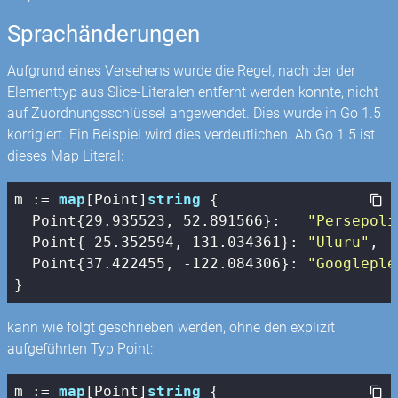
Sprachänderungen
Aufgrund eines Versehens wurde die Regel, nach der der
Elementtyp aus Slice-Literalen entfernt werden konnte, nicht
auf Zuordnungsschlüssel angewendet. Dies wurde in Go 1.5
korrigiert. Ein Beispiel wird dies verdeutlichen. Ab Go 1.5 ist
dieses Map Literal:
m := 
map
[Point]
string
 {

  Point{
29.935523
, 
52.891566
}:   
"Persepoli
  Point{
-25.352594
, 
131.034361
}: 
"Uluru"
,

  Point{
37.422455
, 
-122.084306
}: 
"Googleple
}
kann wie folgt geschrieben werden, ohne den explizit
aufgeführten Typ Point:
m := 
map
[Point]
string
 {
