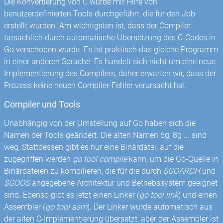
Die Konvertierung von C wurde mit Hilfe von
benutzerdefinierten Tools durchgeführt, die für den Job
erstellt wurden. Am wichtigsten ist, dass der Compiler
tatsächlich durch automatische Übersetzung des C-Codes in
Go verschoben wurde. Es ist praktisch das gleiche Programm
in einer anderen Sprache. Es handelt sich nicht um eine neue
Implementierung des Compilers, daher erwarten wir, dass der
Prozess keine neuen Compiler-Fehler verursacht hat.
Compiler und Tools
Unabhängig von der Umstellung auf Go haben sich die
Namen der Tools geändert. Die alten Namen 6g, 8g ... sind
weg; Stattdessen gibt es nur eine Binärdatei, auf die
zugegriffen werden
go tool compile
kann, um die Go-Quelle in
Binärdateien zu kompilieren, die für die durch
$GOARCH
und
$GOOS
angegebene Architektur und Betriebssystem geeignet
sind. Ebenso gibt es jetzt einen Linker (
go tool link
) und einen
Assembler (
go tool asm
). Der Linker wurde automatisch aus
der alten C-Implementierung übersetzt, aber der Assembler ist