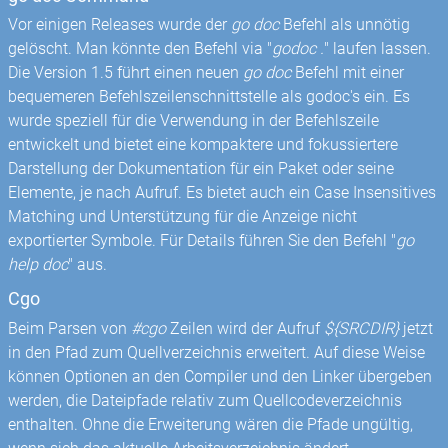
Vor einigen Releases wurde der
go doc
Befehl als unnötig
gelöscht. Man könnte den Befehl via "
godoc .
" laufen lassen.
Die Version 1.5 führt einen neuen
go doc
Befehl mit einer
bequemeren Befehlszeilenschnittstelle als godoc's ein. Es
wurde speziell für die Verwendung in der Befehlszeile
entwickelt und bietet eine kompaktere und fokussiertere
Darstellung der Dokumentation für ein Paket oder seine
Elemente, je nach Aufruf. Es bietet auch ein Case Insensitives
Matching und Unterstützung für die Anzeige nicht
exportierter Symbole. Für Details führen Sie den Befehl "
go
help doc
" aus.
Cgo
Beim Parsen von
#cgo
Zeilen wird der Aufruf
${SRCDIR}
jetzt
in den Pfad zum Quellverzeichnis erweitert. Auf diese Weise
können Optionen an den Compiler und den Linker übergeben
werden, die Dateipfade relativ zum Quellcodeverzeichnis
enthalten. Ohne die Erweiterung wären die Pfade ungültig,