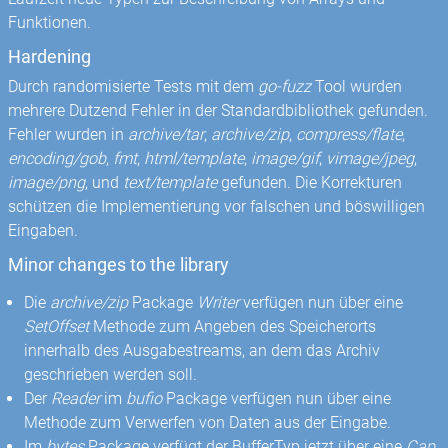
Funktionen.
Hardening
Durch randomisierte Tests mit dem
go-fuzz
Tool wurden
mehrere Dutzend Fehler in der Standardbibliothek gefunden.
Fehler wurden in
archive/tar
,
archive/zip
,
compress/flate
,
encoding/gob
,
fmt
,
html/template
,
image/gif
,
vimage/jpeg
,
image/png
, und
text/template
gefunden. Die Korrekturen
schützen die Implementierung vor falschen und böswilligen
Eingaben.
Minor changes to the library
Die
archive/zip
Package
Writer
verfügen nun über eine
SetOffset
Methode zum Angeben des Speicherorts
innerhalb des Ausgabestreams, an dem das Archiv
geschrieben werden soll.
Der
Reader
im
bufio
Package verfügen nun über eine
Methode zum Verwerfen von Daten aus der Eingabe.
Im
bytes
Package verfügt der BufferTyp jetzt über eine
Cap