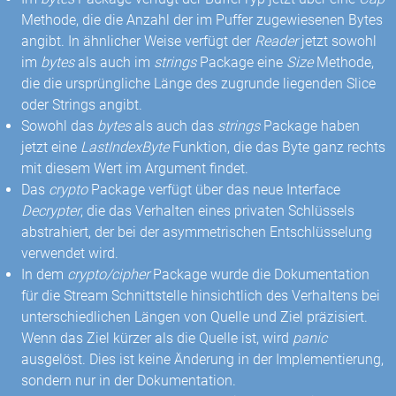
Methode, die die Anzahl der im Puffer zugewiesenen Bytes
angibt. In ähnlicher Weise verfügt der
Reader
jetzt sowohl
im
bytes
als auch im
strings
Package eine
Size
Methode,
die die ursprüngliche Länge des zugrunde liegenden Slice
oder Strings angibt.
Sowohl das
bytes
als auch das
strings
Package haben
jetzt eine
LastIndexByte
Funktion, die das Byte ganz rechts
mit diesem Wert im Argument findet.
Das
crypto
Package verfügt über das neue Interface
Decrypter
, die das Verhalten eines privaten Schlüssels
abstrahiert, der bei der asymmetrischen Entschlüsselung
verwendet wird.
In dem
crypto/cipher
Package wurde die Dokumentation
für die Stream Schnittstelle hinsichtlich des Verhaltens bei
unterschiedlichen Längen von Quelle und Ziel präzisiert.
Wenn das Ziel kürzer als die Quelle ist, wird
panic
ausgelöst. Dies ist keine Änderung in der Implementierung,
sondern nur in der Dokumentation.