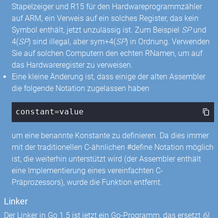
Stapelzeiger und R15 für den Hardwareprogrammzähler
auf ARM, ein Verweis auf ein solches Register, das kein
Symbol enthält, jetzt unzulässig ist. Zum Beispiel
SP
und
4(
SP
) sind illegal, aber sym+4(
SP
) in Ordnung. Verwenden
Sie auf solchen Computern den echten RNamen, um auf
das Hardwareregister zu verweisen.
Eine kleine Änderung ist, dass einige der alten Assembler
die folgende Notation zugelassen haben
constant=value
um eine benannte Konstante zu definieren. Da dies immer
mit der traditionellen C-ähnlichen #define Notation möglich
ist, die weiterhin unterstützt wird (der Assembler enthält
eine Implementierung eines vereinfachten C-
Präprozessors), wurde die Funktion entfernt.
Linker
Der Linker in Go 1.5 ist jetzt ein Go-Programm, das ersetzt
6l
,