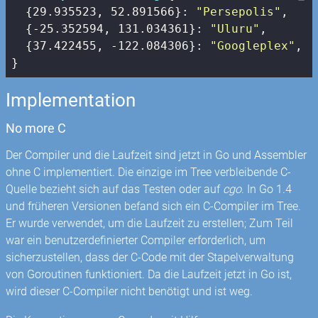
  {
29.935523
, 
52.891566
}: 
"Persepolis"
,

  {
-25.352594
, 
131.034361
}: 
"Uluru"
,

  {
37.422455
, 
-122.084306
}: 
"Googleplex"
,

}
Implementation
No more C
Der Compiler und die Laufzeit sind jetzt in Go und Assembler
ohne C implementiert. Die einzige im Tree verbleibende C-
Quelle bezieht sich auf das Testen oder auf
cgo
. In Go 1.4
und früheren Versionen befand sich ein C-Compiler im Tree.
Er wurde verwendet, um die Laufzeit zu erstellen; Zum Teil
war ein benutzerdefinierter Compiler erforderlich, um
sicherzustellen, dass der C-Code mit der Stapelverwaltung
von Goroutinen funktioniert. Da die Laufzeit jetzt in Go ist,
wird dieser C-Compiler nicht benötigt und ist weg.