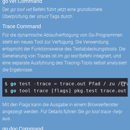
go vet Command
Der
go tool vet
Befehl führt jetzt eine gründlichere
Überprüfung der
struct
Tags durch.
Trace Command
Für die dynamische Ablaufverfolgung von Go-Programmen
steht ein neues Tool zur Verfügung. Die Verwendung
entspricht der Funktionsweise des Testabdeckungstools. Die
Generierung von Traces ist im
go test
Befehl integriert, und
eine separate Ausführung des Tracing-Tools selbst analysiert
die Ergebnisse:
$ 
go
 test -trace = trace.out Pfad / zu / Pak
$ 
go
 tool trace [flags] pkg.test trace.out
Mit den Flags kann die Ausgabe in einem Browserfenster
angezeigt werden. Für Details führen Sie
go tool trace -help
aus.
go doc Command