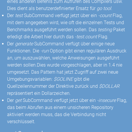
eines anderen Befehls zum Aufrufen des Compilers usw.
Dies dient als benutzerdefinierter Ersatz für
go tool
.
Der
test
SubCommand verfügt jetzt über ein
-count
Flag,
mit dem angegeben wird, wie oft die einzelnen Tests und
Benchmarks ausgeführt werden sollen. Das
testing
Paket
erledigt die Arbeit hier durch das
-test.count
Flag.
Der
generate
SubCommand verfügt über einige neue
Funktionen. Die
-run
Option gibt einen regulären Ausdruck
an, um auszuwählen, welche Anweisungen ausgeführt
werden sollen.Dies wurde vorgeschlagen, aber in 1.4 nie
umgesetzt. Das Pattern hat jetzt Zugriff auf zwei neue
Umgebungsvariablen:
$GOLINE
gibt die
Quellzeilennummer der Direktive zurück und
$DOLLAR
repräsentiert ein Dollarzeichen.
Der
get
SubCommand verfügt jetzt über ein
-insecure
Flag,
das beim Abrufen aus einem unsicheren Repository
aktiviert werden muss, das die Verbindung nicht
verschlüsselt.