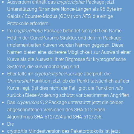
Ausserdem enthält das
crypto/cipher
Package jetzt
Unterstützung für andere Nonce-Längen als 96 Byte im
Galois / Counter-Modus (GCM) von AES, die einige
Protokolle erfordern.
Im
crypto/elliptic
Package befindet sich jetzt ein Name
Feld in der CurveParams Struktur, und den im Package
implementierten Kurven wurden Namen gegeben. Diese
Namen bieten eine sicherere Möglichkeit zur Auswahl einer
Kurve als die Auswahl ihrer Bitgrösse für kryptografische
Systeme, die kurvenabhängig sind.
Ebenfalls im
crypto/elliptic
Package überprüft die
Unmarshal
Funktion jetzt, ob der Punkt tatsächlich auf der
Kurve liegt. (Ist dies nicht der Fall, gibt die Funktion
nils
zurück.) Diese Änderung schützt vor bestimmten Angriffen.
Das
crypto/sha512
Package unterstützt jetzt die beiden
abgeschnittenen Versionen des SHA-512-Hash-
Algorithmus SHA-512/224 und SHA-512/256.
Die
crypto/tls Mindestversion des Paketprotokolls ist jetzt