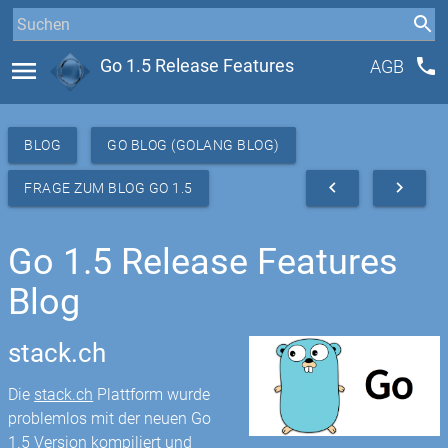
phone
menu
Go 1.5 Release Features
AGB
BLOG
GO BLOG (GOLANG BLOG)
navigate_before
navigate_next
FRAGE ZUM BLOG GO 1.5
Go 1.5 Release Features
Blog
stack.ch
Die
stack.ch
Plattform wurde
problemlos mit der neuen Go
1.5 Version kompiliert und