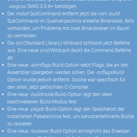
.swigcxx
SWIG 3.0.6+ benötigen.
Der
install
SubCommand entfernt jetzt die vom
build
SubCommand im Quellverzeichnis erstellte Binärdatei, falls
vorhanden, um Probleme mit zwei Binärdateien im Baum
zu vermeiden.
Die
std
(Standard Library) Wildcard schliesst jetzt Befehle
aus. Eine neue
cmd
Wildcard deckt die Command Befehle
ab.
Eine neue
-asmflags
Build-Option setzt Flags, die an den
Assembler übergeben werden sollen. Die
-ccflagsBuild
-
Option wurde jedoch entfernt. Solche war spezifisch für
den alten, jetzt gelöschten C-Compiler.
Eine neue
-buildmode
Build-Option legt den oben
beschriebenen Build-Modus fest.
Eine neue
-pkgdir
Build-Option legt den Speicherort der
installierten Paketarchive fest, um benutzerdefinierte Builds
zu isolieren.
Eine neue
-toolexec
Build-Option ermöglicht das Ersetzen