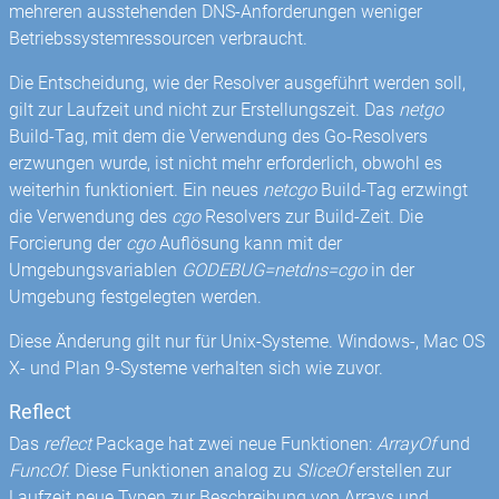
mehreren ausstehenden DNS-Anforderungen weniger
Betriebssystemressourcen verbraucht.
Die Entscheidung, wie der Resolver ausgeführt werden soll,
gilt zur Laufzeit und nicht zur Erstellungszeit. Das
netgo
Build-Tag, mit dem die Verwendung des Go-Resolvers
erzwungen wurde, ist nicht mehr erforderlich, obwohl es
weiterhin funktioniert. Ein neues
netcgo
Build-Tag erzwingt
die Verwendung des
cgo
Resolvers zur Build-Zeit. Die
Forcierung der
cgo
Auflösung kann mit der
Umgebungsvariablen
GODEBUG=netdns=cgo
in der
Umgebung festgelegten werden.
Diese Änderung gilt nur für Unix-Systeme. Windows-, Mac OS
X- und Plan 9-Systeme verhalten sich wie zuvor.
Reflect
Das
reflect
Package hat zwei neue Funktionen:
ArrayOf
und
FuncOf
. Diese Funktionen analog zu
SliceOf
erstellen zur
Laufzeit neue Typen zur Beschreibung von Arrays und