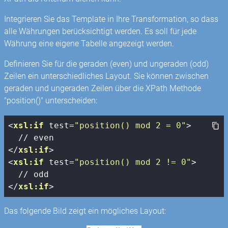
Integrieren Sie das Template in Ihre Transformation, so dass
alle Währungen berücksichtigt werden. Es soll für jede
Währung eine eigene Tabelle angezeigt werden.
Definieren Sie für die geraden (even) und ungeraden (odd)
Zeilen ein unterschiedliches Layout. Sie können zwischen
geraden und ungeraden Zeilen über die XPath Methode
"position()" unterscheiden:
<
xsl:if
test
=
"position() mod 2 = 0"
>
</
xsl:if
>
<
xsl:if
test
=
"position() mod 2 != 0"
>
</
xsl:if
>
Das folgende Bild zeigt ein mögliches Layout: