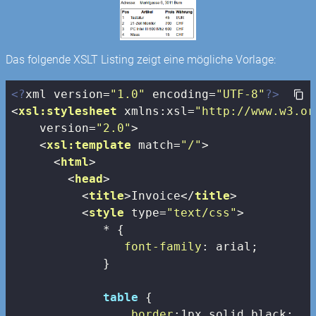
Das folgende XSLT Listing zeigt eine mögliche Vorlage:
<?
xml version=
"1.0"
 encoding=
"UTF-8"
?>
<
xsl:stylesheet
xmlns:xsl
=
"http://www.w3.or
version
=
"2.0"
>
<
xsl:template
match
=
"/"
>
<
html
>
<
head
>
<
title
>
Invoice
</
title
>
<
style
type
=
"text/css"
>
             * {

font-family
: arial;

             }

table
 {

border
:
1px
 solid black;
