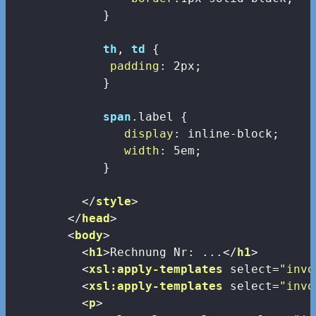
             }

th
, 
td
 {

padding
: 
2px
;

             }

span
.label
 {

display
: inline-block;

width
: 
5em
;

             }

</
style
>
</
head
>
<
body
>
<
h1
>
Rechnung Nr: ...
</
h1
>
<
xsl:apply-templates
select
=
"invo
<
xsl:apply-templates
select
=
"invo
<
p
>