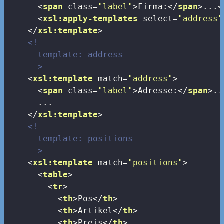
<
span
class
=
"label"
>
Firma:
</
span
>
...
<
<
xsl:apply-templates
select
=
"address"
</
xsl:template
>
<!-- 

      template: address

    -->
<
xsl:template
match
=
"address"
>
<
span
class
=
"label"
>
Adresse:
</
span
>
..
      ...

</
xsl:template
>
<!--

      template: positions

    -->
<
xsl:template
match
=
"positions"
>
<
table
>
<
tr
>
<
th
>
Pos
</
th
>
<
th
>
Artikel
</
th
>
<
th
>
Preis
</
th
>