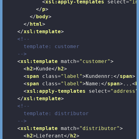
<
xsl:apply-templates
select
=
"in
</
p
>
</
body
>
</
html
>
</
xsl:template
>
<!--

      template: customer

    -->
<
xsl:template
match
=
"customer"
>
<
h2
>
Kunde
</
h2
>
<
span
class
=
"label"
>
Kundennr:
</
span
>
.
<
span
class
=
"label"
>
Name:
</
span
>
...
<
b
<
xsl:apply-templates
select
=
"address"
</
xsl:template
>
<!--

      template: distributor

    -->
<
xsl:template
match
=
"distributor"
>
<
h2
>
Lieferant
</
h2
>