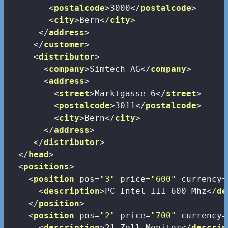
<
postalcode
>
3000
</
postalcode
>
<
city
>
Bern
</
city
>
</
address
>
</
customer
>
<
distributor
>
<
company
>
Simtech AG
</
company
>
<
address
>
<
street
>
Marktgasse 6
</
street
>
<
postalcode
>
3011
</
postalcode
>
<
city
>
Bern
</
city
>
</
address
>
</
distributor
>
</
head
>
<
positions
>
<
position
pos
=
"3"
price
=
"600"
currency
=
<
description
>
PC Intel III 600 Mhz
</
de
</
position
>
<
position
pos
=
"2"
price
=
"700"
currency
=
<
description
>
21-Zoll Monitor
</
descrip