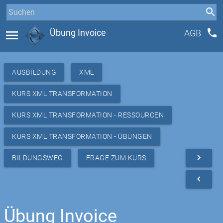
phone
menu
Übung Invoice
AGB
AUSBILDUNG
XML
KURS XML TRANSFORMATION
KURS XML TRANSFORMATION - RESSOURCEN
KURS XML TRANSFORMATION - ÜBUNGEN
navigate_next
BILDUNGSWEG
FRAGE ZUM KURS
navigate_before
Übung Invoice