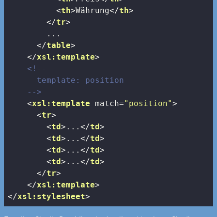
<
th
>
Währung
</
th
>
</
tr
>
        ...

</
table
>
</
xsl:template
>
<!-- 

      template: position

    -->
<
xsl:template
match
=
"position"
>
<
tr
>
<
td
>
...
</
td
>
<
td
>
...
</
td
>
<
td
>
...
</
td
>
<
td
>
...
</
td
>
</
tr
>
</
xsl:template
>
</
xsl:stylesheet
>