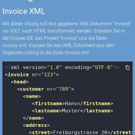
Invoice XML
Mit dieser Übung soll das gegebene XML Dokument "invoice"
via XSLT nach HTML transformiert werden. Erstellen Sie in
der Eclipse IDE das Projekt "invoice" und die Datei
invoice.xml. Kopiere Sie das XML Dokument aus dem
folgenden Listing in die Datei invoice.xml:
<?
xml version=
"1.0"
 encoding=
"UTF-8"
?>
<
invoice
nr
=
"123"
>
<
head
>
<
customer
nr
=
"789"
>
<
name
>
<
firstname
>
Hans
</
firstname
>
<
lastname
>
Muster
</
lastname
>
</
name
>
<
address
>
<
street
>
Freiburgstrasse 20
</
street
>