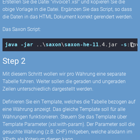
Erstellen Sie die Datei "invoice1.xsl" und kopieren Sie die
obige Vorlage in die Datei. Ergänzen Sie das Script, so dass
die Daten in das HTML Dokument korrekt gerendert werden.
Das Saxon Script:
java
-jar
 ..\
saxon
\
saxon-he-11
.4
.jar
-s
:inv
Step 2
Mit diesem Schritt wollen wir pro Währung eine separate
Tabelle führen. Weiter sollen die geraden und ungeraden
Zeilen unterschiedlich dargestellt werden.
Definieren Sie ein Template, welches die Tabelle bezogen auf
eine Währung anzeigt. Das gleiche Template soll für alle
Währungen funktionieren. Steuern Sie das Template über
Template Parameter (xsl:with-param). Der Parameter soll die
gesuchte Währung (z.B. CHF) mitgeben, welche alsdann im
XPath als Kriterium dienen kann.