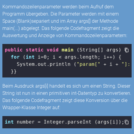
Kommandozeilenparameter werden beim Aufruf dem
Programm übergeben. Die Parameter werden mit einem
Space (Blank)separiert und im Array args[] der Methode
main(...) abgelegt. Das folgende Codefragment zeigt die
Auswertung und Anzeige von Kommandozeilenparametern:
public
static
void
main
(String[] args)
{

for
 (
int
 i=
0
; i < args.length; i++) {

    System.out.println (
"param["
 + i + 
"]: 
  }}
Beim Ausdruck args[i] handelt es sich um einen String. Dieser
String ist nun in einen primitiven int-Datentyp zu konvertieren.
Das folgende Codefragment zeigt diese Konversion über die
Wrapper-Klasse Integer auf:
int
 number = Integer.parseInt (args[i]);