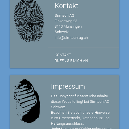
Kontakt
Simtech AG
Finkenweg 23
3110 Münsingen
Schweiz
info@simtech-ag.ch
KONTAKT
RUFEN SIE MICH AN
Impressum
Das Copyright für sämtliche Inhalte
dieser Website liegt bei Simtech AG,
Schweiz.
Beachten Sie auch unsere Hinweise
zum Urheberrecht, Datenschutz und
Haftungsauschluss.
Jeder Hinweis auf Fehler nehmen wir