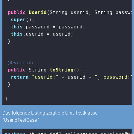
public
Userid
(String userid, String passwo
super
();

this
.password = password;

this
.userid = userid;

 }

@Override
public
 String 
toString
()
{

return
"userid:"
 + userid + 
", password:"
 }

}
Das folgende Listing zeigt die Unit Testklasse
"UseridTestCase ":