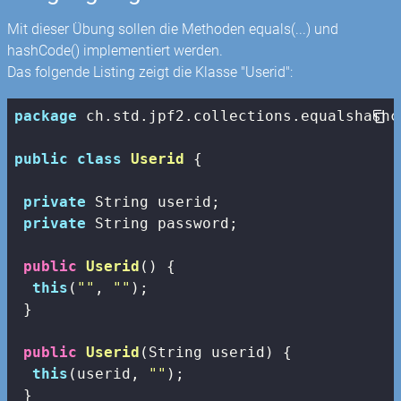
Mit dieser Übung sollen die Methoden equals(...) und
hashCode() implementiert werden.
Das folgende Listing zeigt die Klasse "Userid":
package
 ch.std.jpf2.collections.equalshashco
public
class
Userid
{

private
 String userid;

private
 String password;

public
Userid
()
{

this
(
""
, 
""
);

 }

public
Userid
(String userid)
{

this
(userid, 
""
);

 }
