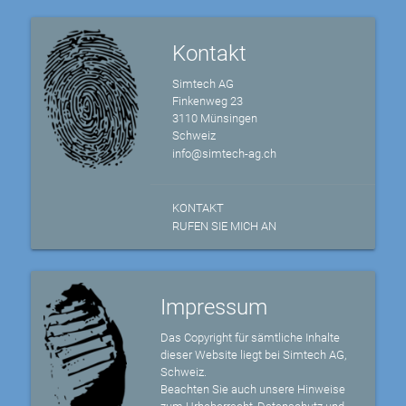
Kontakt
Simtech AG
Finkenweg 23
3110 Münsingen
Schweiz
info@simtech-ag.ch
KONTAKT
RUFEN SIE MICH AN
Impressum
Das Copyright für sämtliche Inhalte
dieser Website liegt bei Simtech AG,
Schweiz.
Beachten Sie auch unsere Hinweise