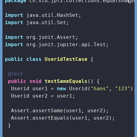
package
 ch.std.jpf2.collections.equalshashco
import
import
 java.util.Set;

import
import
 org.junit.jupiter.api.Test;

public
class
UseridTestCase
{

@Test
public
void
testSameEquals
()
{

  Userid user1 = 
new
 Userid(
"hans"
, 
"123"
);

  Userid user2 = user1;

  Assert.assertSame(user1, user2);

  Assert.assertEquals(user1, user2);

 }
