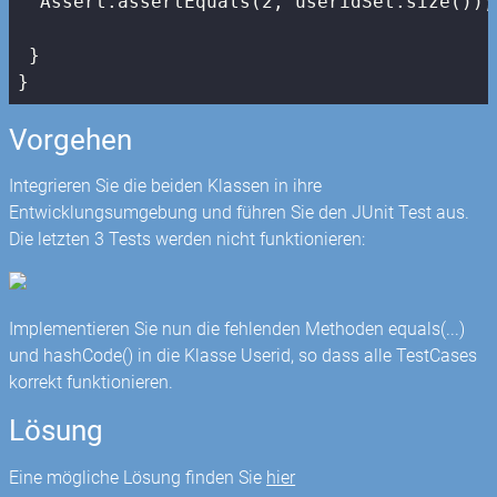
  Assert.assertEquals(
2
, useridSet.size());

 }

}
Vorgehen
Integrieren Sie die beiden Klassen in ihre
Entwicklungsumgebung und führen Sie den JUnit Test aus.
Die letzten 3 Tests werden nicht funktionieren:
Implementieren Sie nun die fehlenden Methoden equals(...)
und hashCode() in die Klasse Userid, so dass alle TestCases
korrekt funktionieren.
Lösung
Eine mögliche Lösung finden Sie
hier