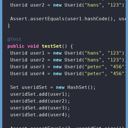
  Userid user2 = 
new
 Userid(
"hans"
, 
"123"
);

  Assert.assertEquals(user1.hashCode(), use
 }

@Test
public
void
testSet
()
{

  Userid user1 = 
new
 Userid(
"hans"
, 
"123"
);

  Userid user2 = 
new
 Userid(
"hans"
, 
"123"
);

  Userid user3 = 
new
 Userid(
"peter"
, 
"456"
)
  Userid user4 = 
new
 Userid(
"peter"
, 
"456"
)
  Set
 useridSet = 
new
 HashSet
();

  useridSet.add(user1);

  useridSet.add(user2);

  useridSet.add(user3);

  useridSet.add(user4);
