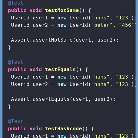
@Test
public
void
testNotSame
()
{

  Userid user1 = 
new
 Userid(
"hans"
, 
"123"
);

  Userid user2 = 
new
 Userid(
"peter"
, 
"456"
)
  Assert.assertNotSame(user1, user2);

 }

@Test
public
void
testEquals
()
{

  Userid user1 = 
new
 Userid(
"hans"
, 
"123"
);

  Userid user2 = 
new
 Userid(
"hans"
, 
"123"
);

  Assert.assertEquals(user1, user2);

 }

@Test
public
void
testHashcode
()
{

  Userid user1 = 
new
 Userid(
"hans"
, 
"123"
);
