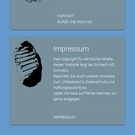
KONTAKT
RUFEN SIE MICH AN
Impressum
Das Copyright für sämtliche Inhalte
dieser Website liegt bei Simtech AG,
Schweiz.
Beachten Sie auch unsere Hinweise
zum Urheberrecht, Datenschutz und
Haftungsauschluss.
Jeder Hinweis auf Fehler nehmen wir
gerne entgegen.
IMPRESSUM