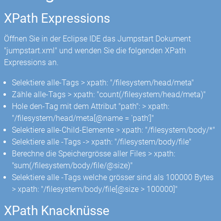
XPath Expressions
Öffnen Sie in der Eclipse IDE das Jumpstart Dokument
"jumpstart.xml" und wenden Sie die folgenden XPath
Expressions an.
Selektiere alle
-Tags > xpath: "/filesystem/head/meta"
Zähle alle
-Tags > xpath: "count(/filesystem/head/meta)"
Hole den
-Tag mit dem Attribut "path": > xpath:
"/filesystem/head/meta[@name = 'path']"
Selektiere alle-Child-Elemente > xpath: "/filesystem/body/*"
Selektiere alle
-Tags -> xpath: "/filesystem/body/file"
Berechne die Speichergrösse aller Files > xpath:
"sum(/filesystem/body/file/@size)"
Selektiere alle
-Tags welche grösser sind als 100000 Bytes
> xpath: "/filesystem/body/file[@size > 100000]"
XPath Knacknüsse