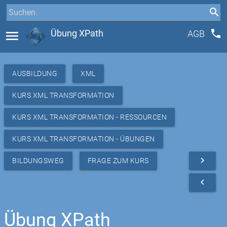
phone
menu
Übung XPath
AGB
AUSBILDUNG
XML
KURS XML TRANSFORMATION
KURS XML TRANSFORMATION - RESSOURCEN
KURS XML TRANSFORMATION - ÜBUNGEN
navigate_next
BILDUNGSWEG
FRAGE ZUM KURS
navigate_before
Übung XPath